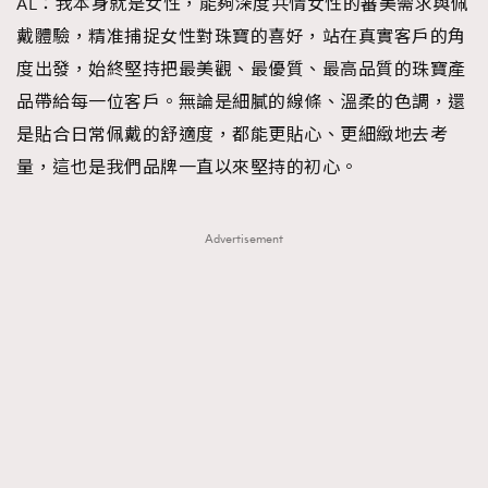
AL：我本身就是女性，能夠深度共情女性的審美需求與佩
About us
Collaboration Opportunity
Disclaimer
Privacy
戴體驗，精准捕捉女性對珠寶的喜好，站在真實客戶的角
New Media Group
|
Madame Figaro editions:
France
|
Greece
度出發，始終堅持把最美觀、最優質、最高品質的珠寶產
|
Japan
|
Portugal
|
Spain
品帶給每一位客戶。無論是細膩的線條、溫柔的色調，還
是貼合日常佩戴的舒適度，都能更貼心、更細緻地去考
量，這也是我們品牌一直以來堅持的初心。
Advertisement