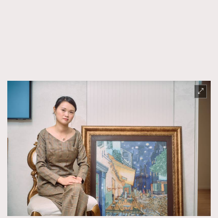
FigaroFrancais
41
FigaroGadget
1
FigaroHealth
647
FigaroHub
128
FigaroIcon
68
法國五月French May專訪四位香港文藝代表
FigaroInsight
156
FigaroIssue
271
FigaroJewellery
87
FigaroLifestyle
230
FigaroLove
89
FigaroMasterclass
20
FigaroMusic
90
FigaroStyle
89
#FigaroIssue 容祖兒封面專訪｜追逐歌手夢
FigaroSubculture
14