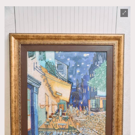
AFrenchMind
DressLikeAParisienne
EmpowerF
FashionWeek
FigaroAesthetic