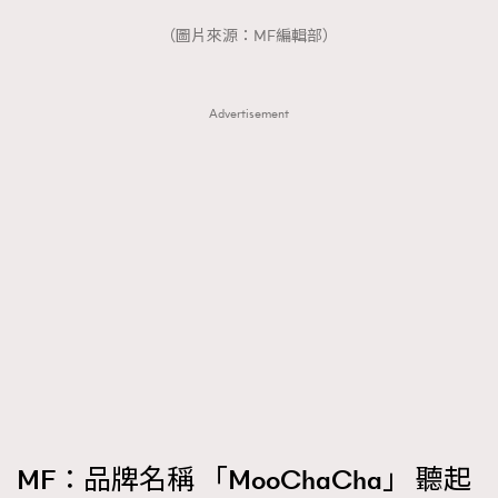
FigaroTalk
48
（圖片來源：MF編輯部）
FigaroWatch
83
Grooming&Fitness
38
HommesFashion
2
Advertisement
HommeStyle
132
NoBagNoLife
349
People
53
#FigaroIssue 專訪陳漢娜Hanna與Takuro｜模特
TheFrenchWay
145
情侶談愛情
VAxChowSangSang
4
WatchesWonder&Beyond
21
WatchesWonder&Beyond
1
向ChanelN°5致敬
1
大時代小事情
42
時尚熱話
537
MF：品牌名稱 「MooChaCha」 聽起
時尚配飾
297