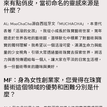
來有點俏皮，當初命名的靈感來源是
時裝心理學
2
什麼？
當巨蟹座遇上處女座 Tyson Yoshi x 林家謙
煲劇日常
334
玩物壯志
1
AL: MooChaCha源自西班牙文「MUCHACHA」，本意代
表著「活潑的女孩」。我從小成長於珠寶藝術世家，常年
遊走於世界各地的藝術館，潛移默化中積累了對藝術與珠
寶的獨特理解。我希望以一個活潑可愛、滿滿生命力與能
量的少女視角，引領大眾透過藝術珠寶去探索世界，將活
力與喜悅傳遞給每一個人，讓大家在平淡的日常生活裡，
本人已詳閱並同意遵守本文列明條款及細則。 請瀏覽
多一份藝術帶來的趣味與美好。
(
nmg.com.hk/privacy
) 閱讀本公司的私隱政策聲明。
本人願意接收新傳媒集團的最新消息及其他宣傳資訊，本人同意
MF：身為女性創業家，您覺得在珠寶
新傳媒集團使用本人的個人資料於任何推廣用途。
藝術這個領域的優勢和困難分別是什
麼？