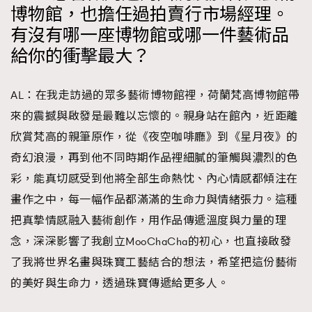
博物館，也擔任過拍賣行市場經理。
有沒有哪一座博物館或哪一件藝術品
給你的衝擊最大？
AL：在我走訪過的眾多藝術博物館裡，荷蘭梵高博物館帶
來的震撼與啟發是最難以忘懷的。親身站在館內，近距離
欣賞梵高的親筆原作，從《夜空咖啡廳》到《星月夜》的
奇幻浪漫，再到他不同時期作品裡細膩的筆觸與濃烈的色
彩，能真切感受到他將全部生命熱忱、內心情感都傾注在
畫作之中，每一幅作品都滿滿的生命力與情緒張力。這種
把真摯情感融入藝術創作，用作品傳遞溫度與力量的理
念，深深影響了我創立MooChaCha的初心，也直接啟發
了我將世界名畫與珠寶工藝結合的想法，希望把這份藝術
的美好與生命力，透過珠寶傳遞給更多人。