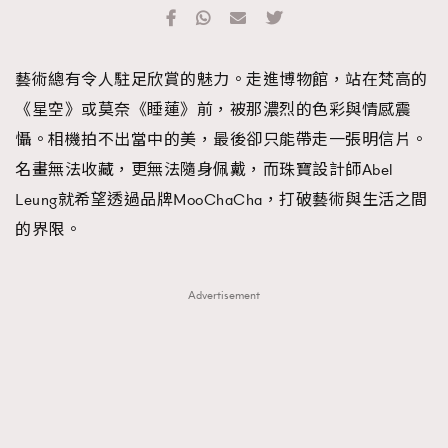
TRENDING
#FigaroExhibition 群星力撐MF X Leung Mo《See
AFrenchMind
3
藝術總有令人駐足欣賞的魅力。走進博物館，站在梵高的
You In My Dream》展覽
DressLikeAParisienne
1
《星空》或莫奈《睡蓮》前，被那濃烈的色彩與情感震
EmpowerF
103
懾。相機拍不出當中的美，最後卻只能帶走一張明信片。
FashionWeek
191
名畫無法收藏，更無法隨身佩戴，而珠寶設計師Abel
FigaroAesthetic
308
Leung就希望透過品牌MooChaCha，打破藝術與生活之間
FigaroAstrology
416
的界限。
FigaroBeauty
424
FigaroBeautyRitual
7
Advertisement
FigaroCeleb
547
#FigaroExhibition Wyman 揭曉 Figaro Exhibition
FigaroCinéma
281
第二站！
FigaroDigitalCover
17
FigaroExhibition
12
FigaroExpert
1