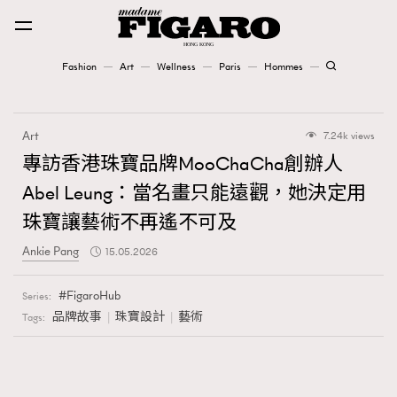
Fashion
Art
Wellness
Paris
Hommes
Fashion
Art
7.24k views
Art
專訪香港珠寶品牌MooChaCha創辦人
Abel Leung：當名畫只能遠觀，她決定用
Wellness
珠寶讓藝術不再遙不可及
Karena Lam is On Our Cover
Ankie Pang
15.05.2026
Paris
FigaroHub
Series:
品牌故事
珠寶設計
藝術
Tags:
Hommes