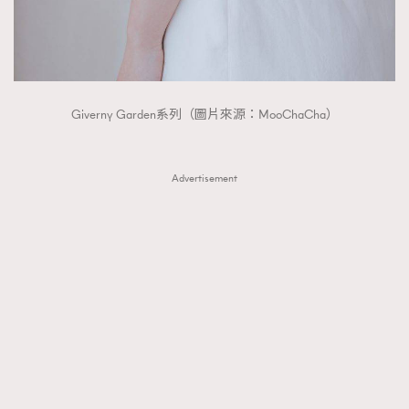
Giverny Garden系列（圖片來源：MooChaCha）
Advertisement