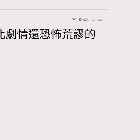
186.15k views
比劇情還恐怖荒謬的
416
FigaroAstrology
424
FigaroBeauty
7
FigaroBeautyRitual
547
FigaroCeleb
281
FigaroCinéma
17