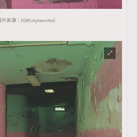
TRENDING
ressLikeAParisienne
Empower
片來源：IG@cityhermitai）
FigaroAesthetic