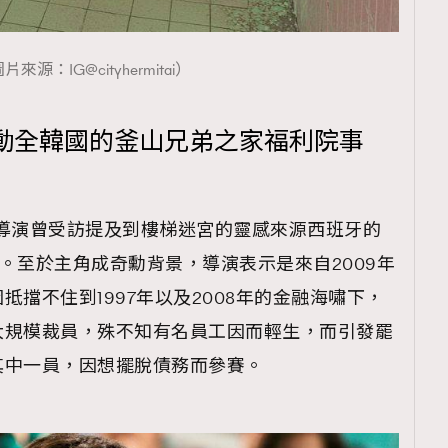
片來源：IG@cityhermitai）
動全韓國的釜山兄弟之家福利院事
導演曾受訪提及到樓梯迷宮的靈感來源西班牙的
紅牆公寓）。至於主角成奇勳背景，導演表示是來自2009年
擋不住到1997年以及2008年的金融海嘯下，
大規模裁員，殊不知有名員工因而輕生，而引發罷
其中一員，因想擺脫債務而參賽。