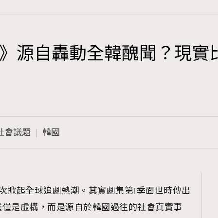
》源自轟動全韓醜聞？現實
TRENDING
3
AFrenchMind
1
DressLikeAParisienne
社會議題
韓國
103
EmpowerF
191
FashionWeek
308
FigaroAesthetic
次掀起全球追劇熱潮。其實劇集第1季面世時傳出
僅僅是虛構，而是源自於韓國過往的社會真實事