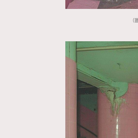
AFrenchMind
D
（圖