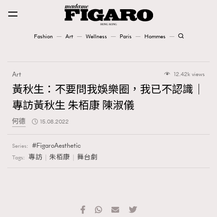
Fashion
Art
Wellness
Paris
Hommes
Fashion
Art
12.42k views
Art
黃秋生：不要問我娛樂圈，我已不認識｜
專訪黃秋生 朱栢康 陳淑儀
Wellness
何德
15.08.2022
Karena Lam is On Our Cover
FigaroAesthetic
Series:
Paris
專訪
朱栢康
舞台劇
Tags:
Hommes