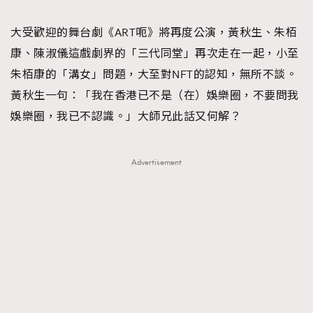
TRENDING
大受歡迎的舞台劇《ART呃》將再度公演，黃秋生、朱栢
#FigaroExhibition 群星力撐MF X Leung Mo《See
AFrenchMind
3
康、陳淑儀這戲劇界的「三代同堂」再次走在一起，小至
You In My Dream》展覽
DressLikeAParisienne
1
朱栢康的「溝女」問題，大至對NFT的認知，無所不談。
EmpowerF
103
黃秋生一句：「我在香港已不是（在）娛樂圈，不要問我
FashionWeek
191
娛樂圈，我已不認識。」大師兄此話又何解？
FigaroAesthetic
308
FigaroAstrology
416
Advertisement
FigaroBeauty
424
FigaroBeautyRitual
7
FigaroCeleb
547
#FigaroExhibition Wyman 揭曉 Figaro Exhibition
FigaroCinéma
281
第二站！
FigaroDigitalCover
17
FigaroExhibition
12
FigaroExpert
1