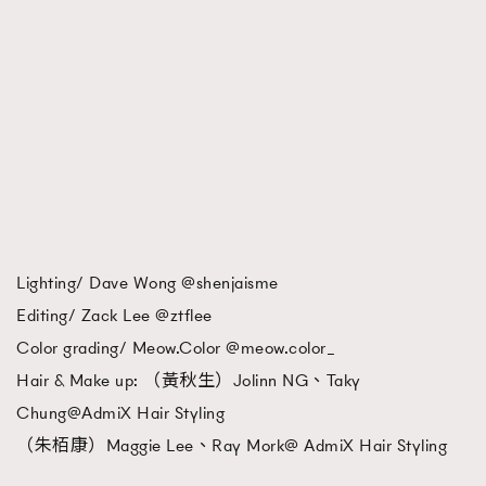
Lighting/ Dave Wong @shenjaisme
Editing/ Zack Lee @ztflee
Color grading/ Meow.Color @meow.color_
Hair & Make up: （黃秋生）Jolinn NG、Taky
Chung@AdmiX Hair Styling
（朱栢康）Maggie Lee、Ray Mork@ AdmiX Hair Styling