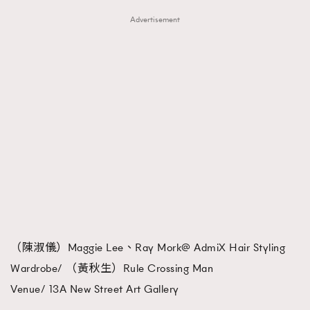
Advertisement
（陳淑儀）Maggie Lee、Ray Mork@ AdmiX Hair Styling
Wardrobe/ （黃秋生）Rule Crossing Man
Venue/ 13A New Street Art Gallery