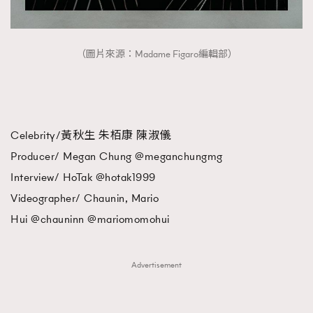
（圖片來源：Madame Figaro編輯部）
Celebrity/黃秋生 朱栢康 陳淑儀
Producer/ Megan Chung @meganchungmg
Interview/ HoTak @hotak1999
Videographer/ Chaunin, Mario
Hui @chauninn @mariomomohui
Advertisement