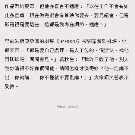
作品帶給觀眾，但他亦直言不適應：「以往工作不會有如
此多宣傳，現在做完戲會有首映你要去、要見記者，但電
影電視是要這些，這都是我尚在調節、適應。」
早前朱栢康參演的劇集《940920》被觀眾激烈批評，他
都表示：「都是要自己處理，是人工包的，沒辦法，找他
們聊聊吧，問問意見。」黃秋生：「我昨日教了他，別人
說你演得不好你便問他，請問怎樣才演得好？他一定講不
出，你就講：『你不懂就不要亂講！』」大家都笑著表示
受教。
Advertisement