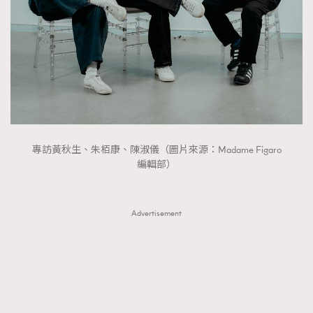
FigaroTalk
48
FigaroWatch
83
Grooming&Fitness
38
HommesFashion
2
HommeStyle
132
NoBagNoLife
349
People
53
#FigaroIssue 專訪陳漢娜Hanna與Takuro｜模特
專訪黃秋生、朱栢康、陳淑儀（圖片來源：Madame Figaro
TheFrenchWay
145
情侶談愛情
編輯部）
VAxChowSangSang
4
WatchesWonder&Beyond
21
Advertisement
WatchesWonder&Beyond
1
向ChanelN°5致敬
1
大時代小事情
42
時尚熱話
537
時尚配飾
297