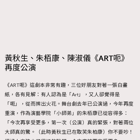
時裝心理學
2
當巨蟹座遇上處女座 Tyson Yoshi x 林家謙
煲劇日常
334
玩物壯志
1
黃秋生、朱栢康、陳淑儀《ART呃》
再度公演
《ART呃》這劇本非常有趣，三位好朋友對著一張白畫
本人已詳閱並同意遵守本文列明條款及細則。 請瀏覽
(
nmg.com.hk/privacy
) 閱讀本公司的私隱政策聲明。
紙，各有見解：有人認為是「Art」，又人卻覺得是
本人願意接收新傳媒集團的最新消息及其他宣傳資訊，本人同意
「呃」，從而擦出火花。舞台劇去年已公演過，今年再度
新傳媒集團使用本人的個人資料於任何推廣用途。
重演，作為演藝學院「小師弟」的朱栢康已從容得多：
「今次再享受更多，第一次（公演）真的緊張，對著兩位
大師真的驚。（此時黃秋生已在取笑朱柏康）你不要吵！