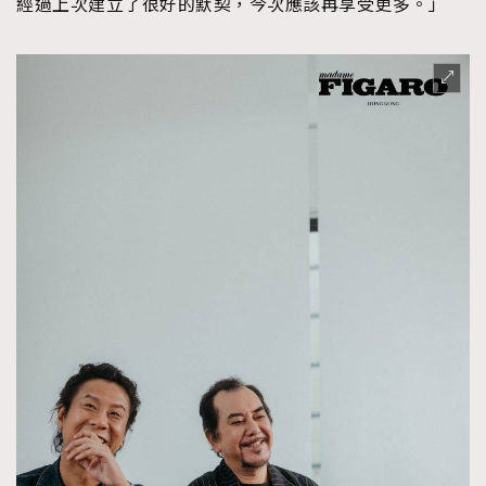
經過上次建立了很好的默契，今次應該再享受更多。」
About us
Collaboration Opportunity
Disclaimer
Privacy
New Media Group
|
Madame Figaro editions:
France
|
Greece
|
Japan
|
Portugal
|
Spain