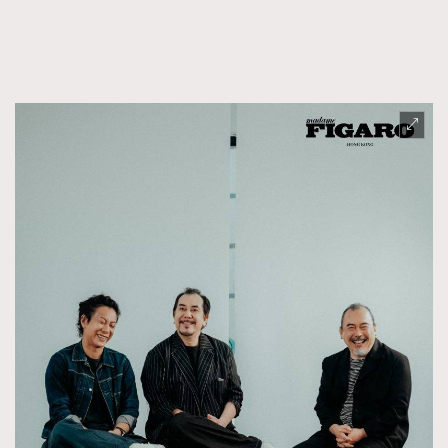
FigaroFrancais
41
FigaroGadget
1
FigaroHealth
647
FigaroHub
128
FigaroIcon
68
法國五月French May專訪四位香港文藝代表
FigaroInsight
156
FigaroIssue
271
FigaroJewellery
87
FigaroLifestyle
230
FigaroLove
89
FigaroMasterclass
20
FigaroMusic
90
FigaroStyle
89
#FigaroIssue 容祖兒封面專訪｜追逐歌手夢
FigaroSubculture
14