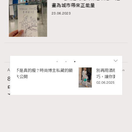
畫為城市帶來正能量
23.06.2023
Art
7.2k views
私藏的顯
別再用酒精消毒皮革！6個清潔手袋小技
巧，讓你更愛惜你的手袋
8月香港藝術展覽：香港故宮文化博物館《城
02.06.2025
中一日》、遊戲迷必訪《游於藝乎》、《西
源里選畫》捕捉香港情懷
Ankie Pang
07.08.2026
RECOMMENDED
FigaroAesthetic
Series:
藝術
藝術展覽
香港故宮文化博物館
Tags: