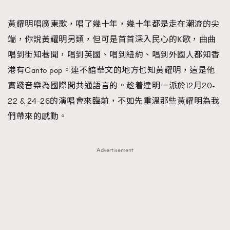
TRENDING
黃耀明唱廣東歌，唱了幾十年，幾十年都是走在潮流的尖
#FigaroExhibition 群星力撐MF X Leung Mo《See
AFrenchMind
3
端，你說黃耀明另類，但可是首首深入民心的K歌，曲曲
You In My Dream》展覽
DressLikeAParisienne
1
唱到街知巷聞，唱到英國、唱到紐約、唱到外國人都知香
EmpowerF
103
港有Canto pop。連不諳華文的地方也知黃耀明，這是他
FashionWeek
191
實踐音樂為國際間共通語言的。趁着達明一派於12月20-
FigaroAesthetic
308
22 & 24-26的演唱會來臨前，不如先重溫那些黃耀明為我
FigaroAstrology
416
們帶來的感動。
FigaroBeauty
424
FigaroBeautyRitual
7
Advertisement
FigaroCeleb
547
#FigaroExhibition Wyman 揭曉 Figaro Exhibition
FigaroCinéma
281
第二站！
FigaroDigitalCover
17
FigaroExhibition
12
FigaroExpert
1