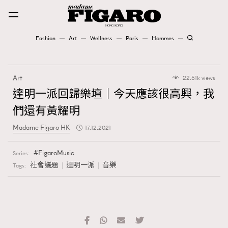
Fashion
Art
Wellness
Paris
Hommes
Fashion
Art
22.51k views
Art
達明一派回歸樂壇｜今天應該很高興，我
們還有黃耀明
Wellness
Madame Figaro HK
17.12.2021
Karena Lam is On Our Cover
FigaroMusic
Series:
Paris
社會議題
達明一派
音樂
Tags:
Hommes