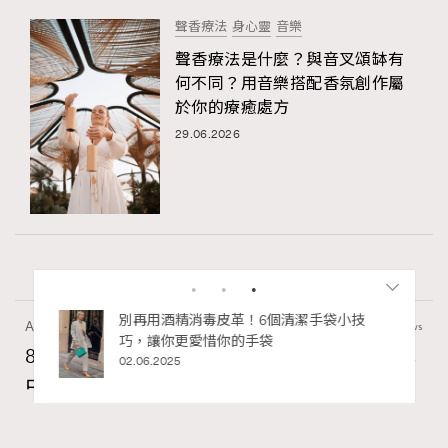
聲香療法
身心靈
音樂
聲香療法是什麼？與音叉頌缽有
何不同？用音樂搭配香氛創作屬
於你的療癒處方
29.06.2026
私藏的顯
別再用酒精消毒皮革！6個清潔手袋小技
Art
7.2k views
巧，讓你更愛惜你的手袋
8月香港藝術展覽：香港故宮文化博物館《城
02.06.2025
中一日》、遊戲迷必訪《游於藝乎》、《西
源里選畫》捕捉香港情懷
Ankie Pang