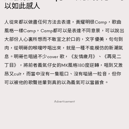
以如此感人
人從來都以做盡任何方法去表達，黃耀明很Camp，歌曲
風格一樣Camp，Camp都可以是表達不同意景，可以說出
大部份人心裏所想而不敢宣之於口的，文字優美，句句到
肉，從明哥的喉嚨哼唱出來，就是一種不能模仿的新潮氣
息。明哥也唱過不少cover 歌，《友情歲月》、《再見二
TRENDING
丁目》，將前者義氣仔女的MK風格180度逆轉，唱到又激
AFrenchMind
DressLikeAParisienne
昂又cult，而當中沒有一隻粗口、沒有嗌過一粒音，但你
EmpowerF
FashionWeek
FigaroAesthetic
可以被他的歌聲迷暈到真的以為義氣可以當飯食。
Advertisement