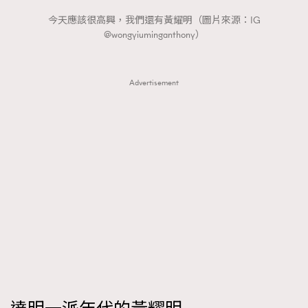
FigaroTalk
48
今天應該很高興，我們還有黃耀明（圖片來源：IG
FigaroWatch
83
@wongyiuminganthony）
Grooming&Fitness
38
HommesFashion
2
Advertisement
HommeStyle
132
NoBagNoLife
349
People
53
#FigaroIssue 專訪陳漢娜Hanna與Takuro｜模特
TheFrenchWay
145
情侶談愛情
VAxChowSangSang
4
WatchesWonder&Beyond
21
WatchesWonder&Beyond
1
向ChanelN°5致敬
1
大時代小事情
42
時尚熱話
537
時尚配飾
297