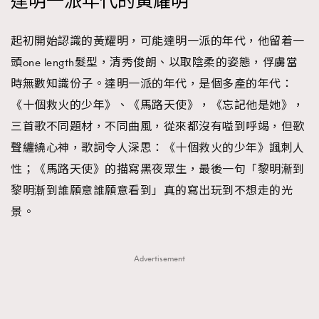
達明一派年代的黃耀明
時裝心理學
2
當巨蟹座遇上處女座 Tyson Yoshi x 林家謙
煲劇日常
334
起初開始認識的黃耀明，可能達明一派的年代，他留着一
玩物壯志
1
頭one length髮型，清秀俊朗、以取陰柔的姿態，俘虜當
時無數知識份子。達明一派的年代，是個多產的年代：
《十個救火的少年》、《馬路天使》，《忘記他是她》，
三首歌不同題材，不同曲風，從來都沒有嗌到呼竭，但歌
聲纏繞心神，歌詞令人深思：《十個救火的少年》諷刺人
性；《馬路天使》的描寫黑夜眾生，最後一句「黎明漸到
黎明漸到誰願意誰願意看到」真的寫出玩到不想走的光
本人已詳閱並同意遵守本文列明條款及細則。 請瀏覽
景。
(
nmg.com.hk/privacy
) 閱讀本公司的私隱政策聲明。
本人願意接收新傳媒集團的最新消息及其他宣傳資訊，本人同意
新傳媒集團使用本人的個人資料於任何推廣用途。
Advertisement