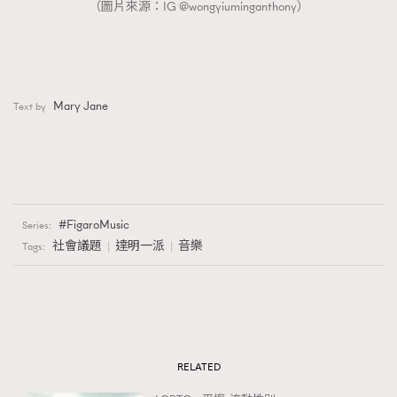
（圖片來源：IG @wongyiuminganthony）
Mary Jane
Text by
FigaroMusic
Series:
社會議題
達明一派
音樂
Tags:
RELATED