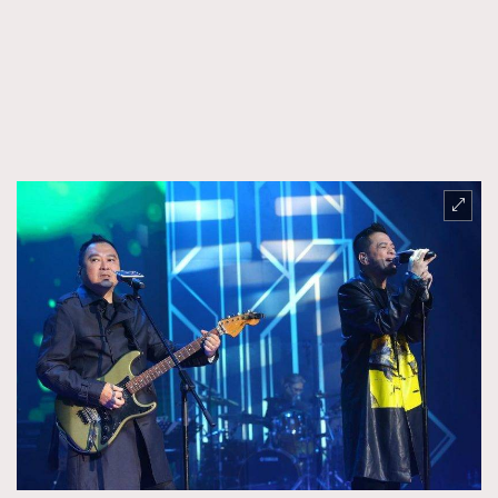
FigaroFrancais
41
FigaroGadget
1
FigaroHealth
647
FigaroHub
128
FigaroIcon
68
法國五月French May專訪四位香港文藝代表
FigaroInsight
156
FigaroIssue
271
FigaroJewellery
87
FigaroLifestyle
230
FigaroLove
89
FigaroMasterclass
20
FigaroMusic
90
FigaroStyle
89
#FigaroIssue 容祖兒封面專訪｜追逐歌手夢
FigaroSubculture
14