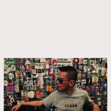
About us
Collaboration Opportunity
Disclaimer
Privacy
New Media Group
|
Madame Figaro editions:
France
|
Greece
|
Japan
|
Portugal
|
Spain