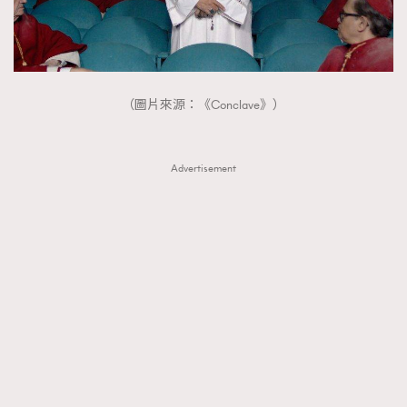
（圖片來源：《Conclave》）
Advertisement