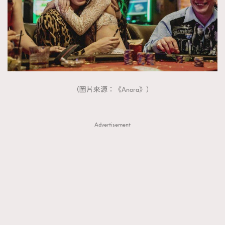
（圖片來源：《Anora》）
Advertisement