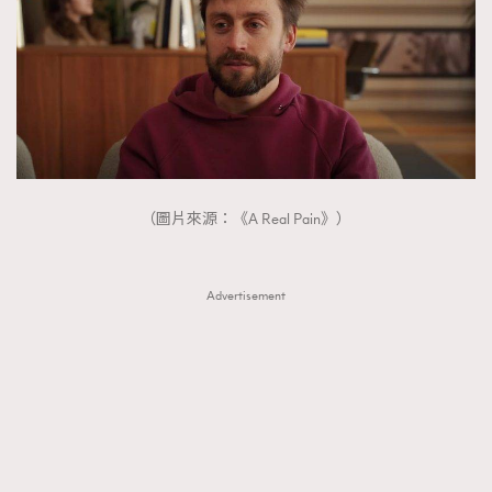
（圖片來源：《A Real Pain》）
Advertisement
TRENDING