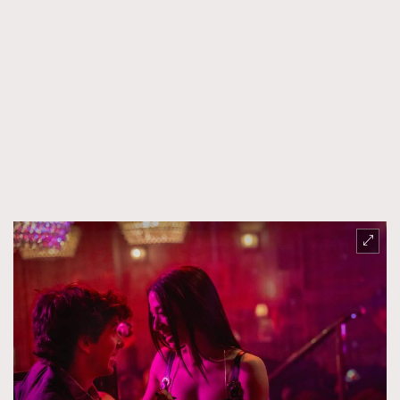
時裝心理學
2
當巨蟹座遇上處女座 Tyson Yoshi x 林家謙
煲劇日常
334
玩物壯志
1
本人已詳閱並同意遵守本文列明條款及細則。 請瀏覽
(
nmg.com.hk/privacy
) 閱讀本公司的私隱政策聲明。
本人願意接收新傳媒集團的最新消息及其他宣傳資訊，本人同意
新傳媒集團使用本人的個人資料於任何推廣用途。