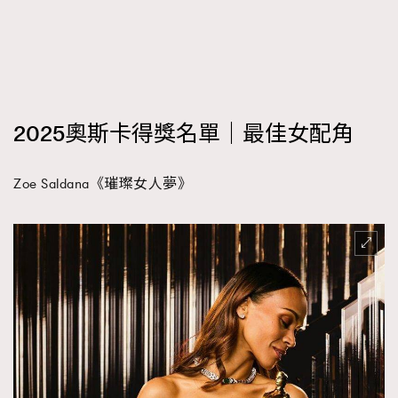
AFrenchMind
DressLikeAParisienne
EmpowerF
FashionWeek
FigaroAesthetic
2025奧斯卡得獎名單｜最佳女配角
Zoe Saldana《璀璨女人夢》