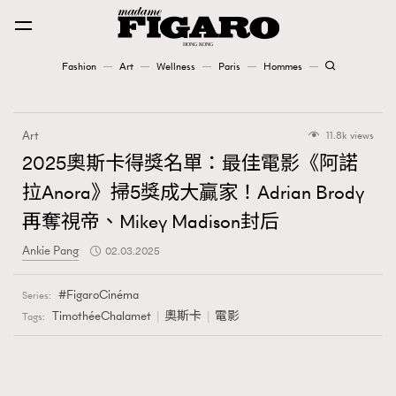
Fashion
Art
Wellness
Paris
Hommes
Fashion
Art
11.8k views
Art
2025奧斯卡得獎名單：最佳電影《阿諾
拉Anora》掃5獎成大贏家！Adrian Brody
Wellness
再奪視帝、Mikey Madison封后
Karena Lam is On Our Cover
Ankie Pang
02.03.2025
Paris
FigaroCinéma
Series:
TimothéeChalamet
奧斯卡
電影
Tags:
Hommes