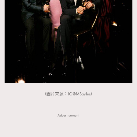
FigaroTalk
48
FigaroWatch
83
Grooming&Fitness
38
HommesFashion
2
HommeStyle
132
NoBagNoLife
349
People
53
#FigaroIssue 專訪陳漢娜Hanna與Takuro｜模特
TheFrenchWay
145
情侶談愛情
VAxChowSangSang
4
WatchesWonder&Beyond
21
（圖片來源：IG@MSayles）
WatchesWonder&Beyond
1
向ChanelN°5致敬
1
大時代小事情
42
Advertisement
時尚熱話
537
時尚配飾
297