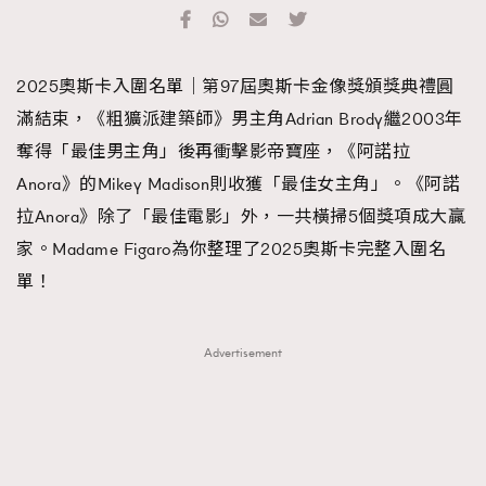
TRENDING
#FigaroExhibition 群星力撐MF X Leung Mo《See
AFrenchMind
3
2025奧斯卡入圍名單｜第97屆奧斯卡金像獎頒獎典禮圓
You In My Dream》展覽
DressLikeAParisienne
1
滿結束，《粗獷派建築師》男主角Adrian Brody繼2003年
EmpowerF
103
奪得「最佳男主角」後再衝擊影帝寶座，《阿諾拉
FashionWeek
191
Anora》的Mikey Madison則收獲「最佳女主角」。《阿諾
FigaroAesthetic
308
拉Anora》除了「最佳電影」外，一共橫掃5個獎項成大贏
FigaroAstrology
416
家。Madame Figaro為你整理了2025奧斯卡完整入圍名
FigaroBeauty
424
單！
FigaroBeautyRitual
7
FigaroCeleb
547
Advertisement
#FigaroExhibition Wyman 揭曉 Figaro Exhibition
FigaroCinéma
281
第二站！
FigaroDigitalCover
17
FigaroExhibition
12
FigaroExpert
1