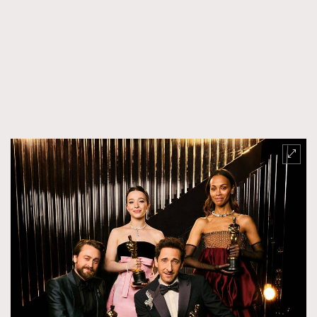
FigaroFrancais
41
FigaroGadget
1
FigaroHealth
647
FigaroHub
128
FigaroIcon
68
法國五月French May專訪四位香港文藝代表
FigaroInsight
156
FigaroIssue
271
FigaroJewellery
87
FigaroLifestyle
230
FigaroLove
89
FigaroMasterclass
20
FigaroMusic
90
FigaroStyle
89
#FigaroIssue 容祖兒封面專訪｜追逐歌手夢
FigaroSubculture
14