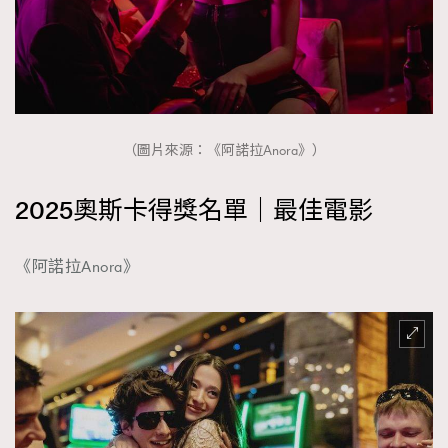
About us
Collaboration Opportunity
Disclaimer
Privacy
New Media Group
|
Madame Figaro editions:
France
|
Greece
|
Japan
|
Portugal
|
Spain
（圖片來源：《阿諾拉Anora》）
2025奧斯卡得獎名單｜最佳電影
《阿諾拉Anora》