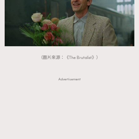
（圖片來源：《The Brutalist》）
Advertisement