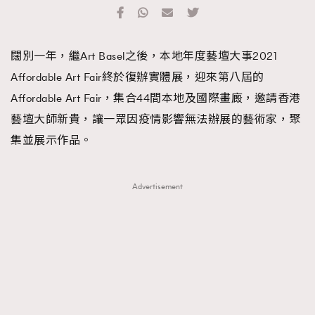
TRENDING
#FigaroExhibition 群星力撐MF X Leung Mo《See
AFrenchMind
3
闊別一年，繼Art Basel之後，本地年度藝壇大事2021
You In My Dream》展覽
DressLikeAParisienne
1
Affordable Art Fair終於復辦實體展，迎來第八屆的
EmpowerF
103
Affordable Art Fair，集合44間本地及國際畫廄，邀請香港
FashionWeek
191
藝壇大師新貴，讓一眾因疫情影響無法辦展的藝術家，聚
FigaroAesthetic
308
集並展示作品。
FigaroAstrology
415
FigaroBeauty
424
Advertisement
FigaroBeautyRitual
7
FigaroCeleb
547
#FigaroExhibition Wyman 揭曉 Figaro Exhibition
FigaroCinéma
281
第二站！
FigaroDigitalCover
17
FigaroExhibition
12
FigaroExpert
1