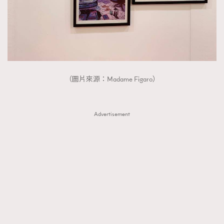
（圖片來源：Madame Figaro）
Advertisement