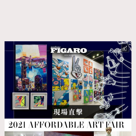
FigaroFrancais
41
FigaroGadget
1
FigaroHealth
647
FigaroHub
128
FigaroIcon
68
法國五月French May專訪四位香港文藝代表
FigaroInsight
156
FigaroIssue
271
FigaroJewellery
87
FigaroLifestyle
230
FigaroLove
89
FigaroMasterclass
20
FigaroMusic
90
FigaroStyle
89
#FigaroIssue 容祖兒封面專訪｜追逐歌手夢
FigaroSubculture
14