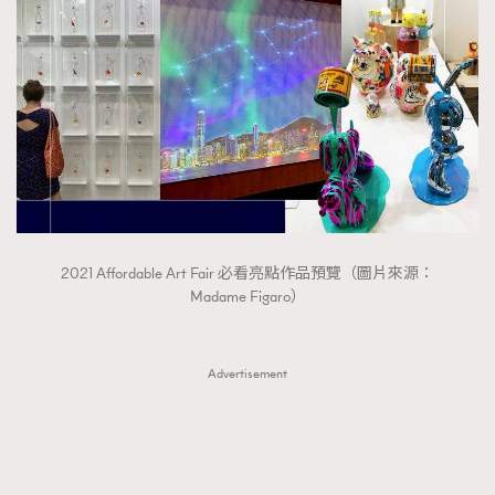
FigaroTalk
48
FigaroWatch
83
Grooming&Fitness
38
HommesFashion
2
HommeStyle
132
NoBagNoLife
349
People
53
#FigaroIssue 專訪陳漢娜Hanna與Takuro｜模特
TheFrenchWay
145
情侶談愛情
2021 Affordable Art Fair 必看亮點作品預覽（圖片來源：
VAxChowSangSang
4
Madame Figaro）
WatchesWonder&Beyond
21
WatchesWonder&Beyond
1
Advertisement
向ChanelN°5致敬
1
大時代小事情
42
時尚熱話
537
時尚配飾
297