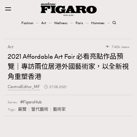
Fashion
Art
Wellness
Paris
Hommes
Fashion
Art
7.42k views
Art
2021 Affordable Art Fair 必看亮點作品預
覽｜專訪兩位居港外國藝術家，以全新視
Wellness
角重塑香港
Karena Lam is On Our Cover
CentralEditor_MF
27.08.2021
Paris
FigaroHub
Series:
展覽
當代藝術
藝術家
Tags:
Hommes