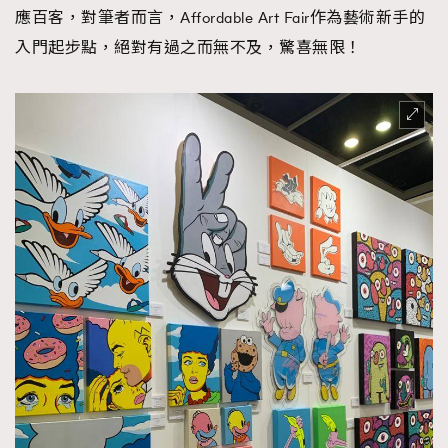
應百客，對筆者而言，Affordable Art Fair作為藝術新手的
入門起步點，絕對有過之而無不及，驚喜無限！