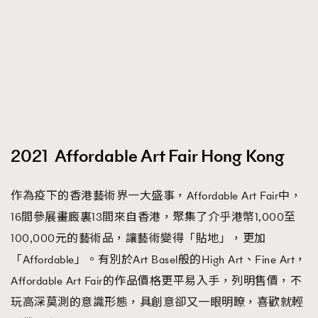
時裝心理學
2
當巨蟹座遇上處女座 Tyson Yoshi x 林家謙
煲劇日常
334
玩物壯志
1
2021 Affordable Art Fair Hong Kong
作為疫下的香港藝術界一大盛事，Affordable Art Fair中，
本人已詳閱並同意遵守本文列明條款及細則。 請瀏覽
(
nmg.com.hk/privacy
) 閱讀本公司的私隱政策聲明。
16間參展畫廄裏13間來自香港，聚集了介乎港幣1,000至
本人願意接收新傳媒集團的最新消息及其他宣傳資訊，本人同意
100,000元的藝術品，讓藝術變得「貼地」，更加
新傳媒集團使用本人的個人資料於任何推廣用途。
「Affordable」。有別於Art Basel般的High Art、Fine Art，
Affordable Art Fair的作品價格更平易入手，列明售價，不
玩高深莫測的意識形態，具創意卻又一眼明瞭，喜歡就輕