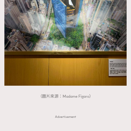
AFrenchMind
DressLikeAParisienne
EmpowerF
FashionWeek
FigaroAesthetic
（圖片來源：Madame Figaro）
Advertisement