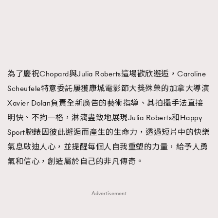
為了慶祝Chopard與Julia Roberts這場歡欣邂逅，Caroline
Scheufele特意委託屢獲康城電影節大獎殊榮的加拿大導演
Xavier Dolan負責全新廣告的藝術指導、其拍攝手法直接
明快、不拘一格，淋漓盡致地展現Julia Roberts和Happy
Sport腕錶因彼此邂逅而產生的生命力，透過短片中的快樂
氣息啟迪人心，並提醒每個人自我重塑的力量，給予人勇
氣和信心，創造屬於自己的非凡傳奇。
Advertisement