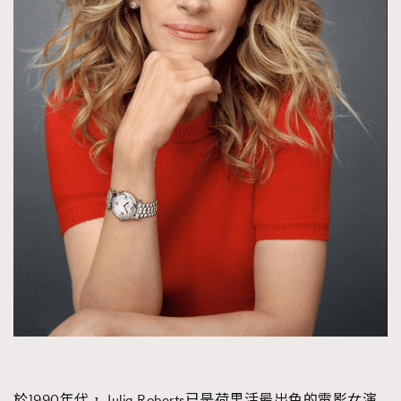
時裝心理學
2
當巨蟹座遇上處女座 Tyson Yoshi x 林家謙
煲劇日常
334
玩物壯志
1
本人已詳閱並同意遵守本文列明條款及細則。 請瀏覽
(
nmg.com.hk/privacy
) 閱讀本公司的私隱政策聲明。
本人願意接收新傳媒集團的最新消息及其他宣傳資訊，本人同意
新傳媒集團使用本人的個人資料於任何推廣用途。
於1990年代，Julia Roberts已是荷里活最出色的電影女演