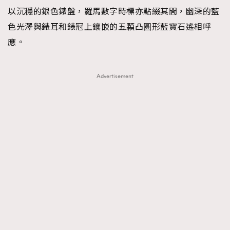
以沉穩的銀色錶盤，羅馬數字時標亦點綴其間，幽深的藍
色光澤與錶耳和錶冠上鑲嵌的五顆凸圓形藍寶石遙相呼
應。
Advertisement