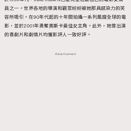
員之一。世界各地的導演和觀眾紛紛被她那具感染力的笑
About us
Collaboration Opportunity
Disclaimer
Privacy
容所吸引。在90年代起的十年間拍攝一系列風靡全球的電
New Media Group
|
Madame Figaro editions:
France
|
Greece
|
Japan
|
Portugal
|
Spain
影，並於2001年勇奪奧斯卡最佳女主角。此外，她曾出演
的喜劇片和劇情片均獲影評人一致好評。
Advertisement