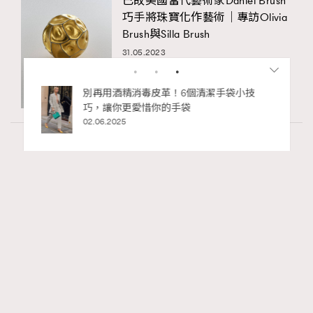
已故美國當代藝術家Daniel Brush
巧手將珠寶化作藝術｜專訪Olivia
Brush與Silla Brush
31.05.2023
私藏的顯
別再用酒精消毒皮革！6個清潔手袋小技
巧，讓你更愛惜你的手袋
02.06.2025
Art
410 views
香港故宮文化博物館《城中一日──跨越時
RECOMMENDED
空的格物實驗》以當代視角重構紫禁城記憶
Ankie Pang
04.08.2026
FigaroAesthetic
Series:
展覽
文化
香港故宮文化博物館
Tags: