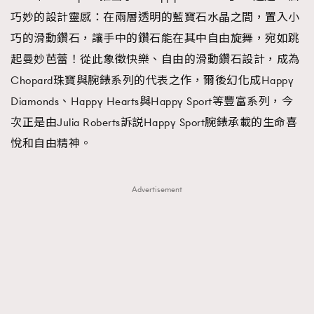
巧妙的設計靈感：在兩層透明的藍寶石水晶之間，置入小
巧的滑動鑽石，讓手中的鑽石能在其中自由旋舞，宛如跳
起曼妙芭蕾！從此象徵快樂、自由的滑動鑽石設計，成為
TRENDING
Chopard珠寶與腕錶系列的代表之作，爾後幻化成Happy
AFrenchMind
DressLikeAParisienne
Diamonds、Happy Hearts與Happy Sport等豐富系列，今
EmpowerF
FashionWeek
FigaroAesthetic
次正是由Julia Roberts訴説Happy Sport腕錶承載的生命喜
悅和自由精神。
Advertisement