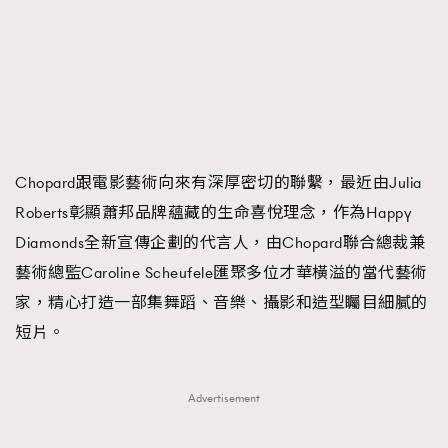
FigaroFrancais
41
FigaroGadget
1
FigaroHealth
647
FigaroHub
128
FigaroIcon
68
法國五月French May專訪四位香港文藝代表
FigaroInsight
156
Chopard跟電影藝術向來有深厚密切的聯繫，最近由Julia
FigaroIssue
270
Roberts彰顯蕭邦品牌蘊藏的生命喜悅理念，作為Happy
FigaroJewellery
86
Diamonds全新宣傳企劃的代言人，由Chopard聯合總裁兼
FigaroLifestyle
230
藝術總監Caroline Scheufele匯聚多位才華橫溢的當代藝術
FigaroLove
89
家，精心打造一部集舞蹈、音樂、攝影和造型矚目細膩的
FigaroMasterclass
20
短片。
FigaroMusic
90
FigaroStyle
89
Advertisement
#FigaroIssue 容祖兒封面專訪｜追逐歌手夢
FigaroSubculture
14