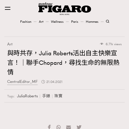
Fashion
Art
Wellness
Paris
Hommes
Fashion
Art
6.71k views
Art
與時共存，Julia Roberts活出自主快樂宣
言！｜聯手Chopard，尋找生命的無限熱
Wellness
情
Karena Lam is On Our Cover
CentralEditor_MF
21.04.2021
Paris
JuliaRoberts
手錶
珠寶
Tags:
Hommes