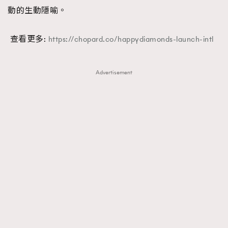
動的生動隱喻。
查看更多:
https://chopard.co/happydiamonds-launch-intl
Advertisement