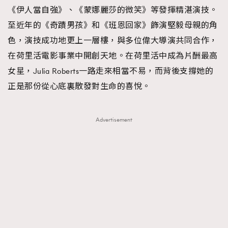
《伊人當自強》、《蒙娜麗莎的微笑》等發揮精湛演技。
至近年的《奇蹟男孩》和《班恩回家》飾演堅毅母親的角
色，演技成功地更上一層樓，與多位偉大導演共同合作，
在荷里活電影事業中開創天地。在荷里活中成為片酬最高
女星，Julia Roberts一路走來相當不易，而背後支撐她的
正是那份從心底裏散發對生命的喜悅。
Advertisement