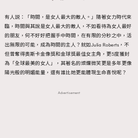
TRENDING
有人説：「時間，是女人最大的敵人。」隨著女力時代來
#FigaroExhibition 群星力撐MF X Leung Mo《See
AFrenchMind
3
臨，時間與其說是女人最大的敵人，不如看待為女人最好
You In My Dream》展覽
DressLikeAParisienne
1
的朋友，何不好好把握手中時間，在有限的分秒之中，活
EmpowerF
103
出無限的可能，成為時間的主人？就如Julia Roberts，不
FashionWeek
191
但曾奪得奧斯卡金像獎和金球獎最佳女主角，更5度獲封
FigaroAesthetic
308
為「全球最美的女人」，其著名的燦爛微笑更是多年更像
FigaroAstrology
415
陽光般的明媚能量，還有誰比她更能體現生命喜悅呢？
FigaroBeauty
424
FigaroBeautyRitual
7
Advertisement
FigaroCeleb
547
#FigaroExhibition Wyman 揭曉 Figaro Exhibition
FigaroCinéma
281
第二站！
FigaroDigitalCover
17
FigaroExhibition
12
FigaroExpert
1