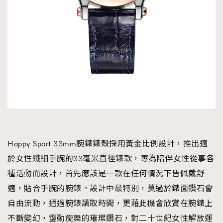
Happy Sport 33mm腕錶錶殼採用黃金比例設計，推出適
於女性纖細手腕的33毫米直徑錶款，專為陪伴女性從事各
種活動而設計，首先應該是一款在任何情況下皆佩戴舒
適，貼合手腕的腕錶。設計中最特別，莫過於錶面鑽石會
自由流動，通過腕錶讀取時間，更藉此機會欣賞在腕錶上
不斷變幻，靈動旋舞的璀璨鑽石，對二十世紀女性解放運