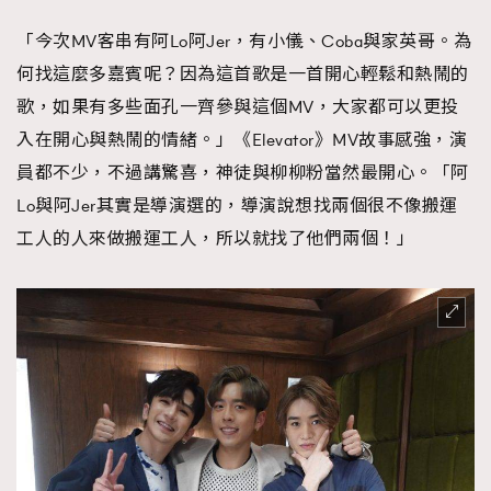
「今次MV客串有阿Lo阿Jer，有小儀、Coba與家英哥。為
何找這麼多嘉賓呢？因為這首歌是一首開心輕鬆和熱鬧的
歌，如果有多些面孔一齊參與這個MV，大家都可以更投
入在開心與熱鬧的情緒。」《Elevator》MV故事感強，演
員都不少，不過講驚喜，神徒與柳柳粉當然最開心。「阿
Lo與阿Jer其實是導演選的，導演說想找兩個很不像搬運
工人的人來做搬運工人，所以就找了他們兩個！」