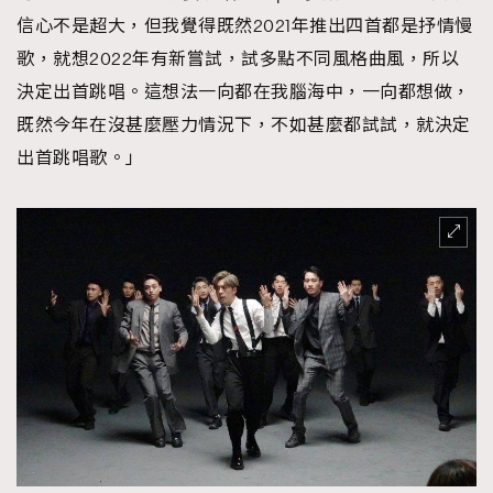
時裝心理學
信心不是超大，但我覺得既然2021年推出四首都是抒情慢
2
當巨蟹座遇上處女座 Tyson Yoshi x 林家謙
歌，就想2022年有新嘗試，試多點不同風格曲風，所以
煲劇日常
334
決定出首跳唱。這想法一向都在我腦海中，一向都想做，
玩物壯志
1
既然今年在沒甚麼壓力情況下，不如甚麼都試試，就決定
出首跳唱歌。」
本人已詳閱並同意遵守本文列明條款及細則。 請瀏覽
(
nmg.com.hk/privacy
) 閱讀本公司的私隱政策聲明。
本人願意接收新傳媒集團的最新消息及其他宣傳資訊，本人同意
新傳媒集團使用本人的個人資料於任何推廣用途。