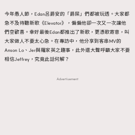
TRENDING
今年愚人節，Edan呂爵安的「爵屎」們都被玩透。大家都
#FigaroExhibition 群星力撐MF X Leung Mo《See
AFrenchMind
3
急不及待聽新歌《Elevator》，偏偏他卻一次又一次讓他
You In My Dream》展覽
DressLikeAParisienne
1
們空歡喜。幸好最後Edan都推出了新歌，更憑歌寄意，叫
EmpowerF
103
大家做人不要太心急。在專訪中，他分享到客串MV的
FashionWeek
191
Anson Lo、Jer與羅家英之趣事，此外還大聲呼籲大家不要
FigaroAesthetic
308
相信Jeffrey，究竟此話何解？
FigaroAstrology
415
FigaroBeauty
424
Advertisement
FigaroBeautyRitual
7
FigaroCeleb
547
#FigaroExhibition Wyman 揭曉 Figaro Exhibition
FigaroCinéma
281
第二站！
FigaroDigitalCover
17
FigaroExhibition
12
FigaroExpert
1