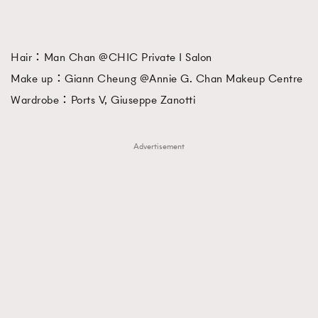
Hair：Man Chan @CHIC Private I Salon
Make up：Giann Cheung @Annie G. Chan Makeup Centre
Wardrobe：Ports V, Giuseppe Zanotti
Advertisement