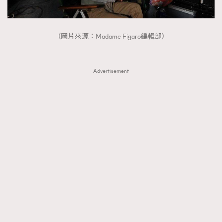
（圖片來源：Madame Figaro編輯部）
TRENDING
Advertisement
AFrenchMind
DressLikeAParisienne
EmpowerF
FashionWeek
FigaroAesthetic