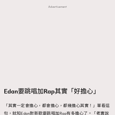
FigaroTalk
48
Advertisement
FigaroWatch
83
Grooming&Fitness
38
HommesFashion
2
HommeStyle
132
NoBagNoLife
349
People
53
#FigaroIssue 專訪陳漢娜Hanna與Takuro｜模特
TheFrenchWay
145
情侶談愛情
VAxChowSangSang
4
WatchesWonder&Beyond
21
WatchesWonder&Beyond
1
向ChanelN°5致敬
1
Edan要跳唱加Rap其實「好擔心」
大時代小事情
42
時尚熱話
537
「其實一定會擔心，都會擔心，都幾擔心其實！」單看這
時尚配飾
297
句，就知Edan對新歌要跳唱加Rap有多擔心了。「老實說