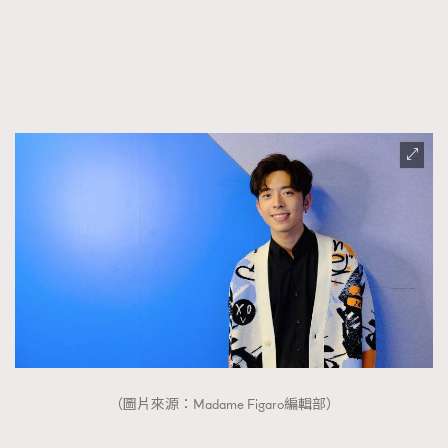
FigaroFrancais
41
FigaroGadget
1
FigaroHealth
647
FigaroHub
128
FigaroIcon
68
法國五月French May專訪四位香港文藝代表
FigaroInsight
156
FigaroIssue
271
FigaroJewellery
87
FigaroLifestyle
230
FigaroLove
89
FigaroMasterclass
20
FigaroMusic
90
FigaroStyle
89
（圖片來源：Madame Figaro編輯部）
#FigaroIssue 容祖兒封面專訪｜追逐歌手夢
FigaroSubculture
14