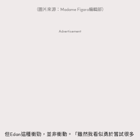
About us
Collaboration Opportunity
Disclaimer
Privacy
（圖片來源：Madame Figaro編輯部）
New Media Group
|
Madame Figaro editions:
France
|
Greece
|
Japan
|
Portugal
|
Spain
Advertisement
但Edan這種衝勁，並非衝動。「雖然我看似勇於嘗試很多