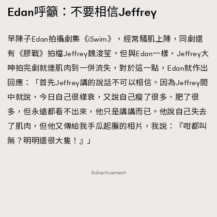
Edan呼籲：不要相信Jeffrey
早陣子Edan拍攝劇集《iSwim》，經常騷肌上陣，同劇還
有《膠戰》拍檔Jeffrey魏浚笙。但與Edan一樣，Jeffrey大
呻拍完劇就連肌肉到一併流失，對於這一點，Edan就作出
回應：「首先Jeffrey講的說話不可以相信。因為Jeffrey間
中就說，今日自己很樣衰，又說自己瘦了很多、肥了很
多，但永遠都看不出來，他只是講講而已。他說自己失去
了肌肉，但他又傳給我手瓜起𦟌的相片，我說：『咁都叫
無？明明還很大隻！』」
Advertisement