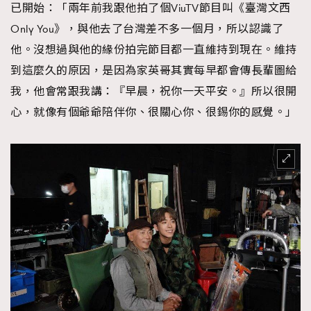
已開始：「兩年前我跟他拍了個ViuTV節目叫《臺灣文西
Only You》，與他去了台灣差不多一個月，所以認識了
他。沒想過與他的緣份拍完節目都一直維持到現在。維持
到這麼久的原因，是因為家英哥其實每早都會傳長輩圖給
我，他會常跟我講：『早晨，祝你一天平安。』所以很開
心，就像有個爺爺陪伴你、很關心你、很錫你的感覺。」