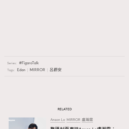
FigaroTalk
Series:
Edan
MIRROR
呂爵安
Tags:
RELATED
Anson Lo
MIRROR
盧瀚霆