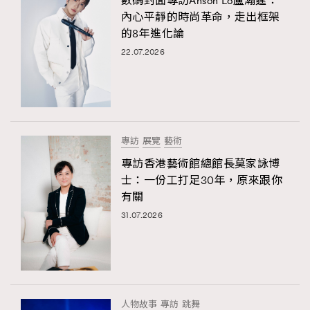
數碼封面專訪Anson Lo盧瀚霆：
內心平靜的時尚革命，走出框架
的8年進化論
22.07.2026
專訪
展覽
藝術
專訪香港藝術館總館長莫家詠博
士：一份工打足30年，原來跟你
有關
31.07.2026
人物故事
專訪
跳舞