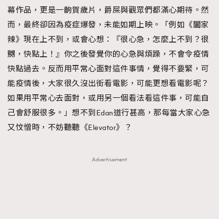
幕作品，更是一齣賀歲片，爵屎與觀眾們都滿心期待。然
而，最終卻因為疫症爆發，未能如期上映。「例如《闔家
辣》現在上不到，或會心想：『很心急，怎麼上不到？很
嬲，快點上！』你之後發覺你的心急與煩躁，不會令疫情
快點過去。反而用平常心面對這件事情，覺得不要緊，可
能疫情後，大家很久沒出街看電影，可能更想看電影呢？
如果用平常心去面對，或用另一個看法看這件事，可能自
己會舒服很多。」想不到Edan道行甚高，那每當大家心急
又忟憎時，不妨聽聽《Elevator》？
Advertisement