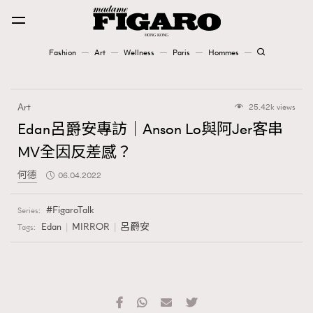
Fashion
Art
Wellness
Paris
Hommes
Fashion
Art
25.42k views
Art
Edan呂爵安專訪｜Anson Lo與阿Jer客串
MV全因反差感？
Wellness
何德
06.04.2022
Karena Lam is On Our Cover
FigaroTalk
Series:
Paris
Edan
MIRROR
呂爵安
Tags:
Hommes