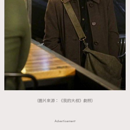
FigaroTalk
48
FigaroWatch
83
Grooming&Fitness
38
HommesFashion
2
HommeStyle
132
NoBagNoLife
349
People
53
#FigaroIssue 專訪陳漢娜Hanna與Takuro｜模特
TheFrenchWay
145
情侶談愛情
VAxChowSangSang
4
WatchesWonder&Beyond
21
WatchesWonder&Beyond
1
向ChanelN°5致敬
1
（圖片來源：《我的大叔》劇照）
大時代小事情
42
時尚熱話
537
Advertisement
時尚配飾
297