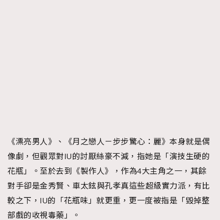
《漂亮男人》、《月之戀人－步步驚心：麗》本身就是偶
像劇，但觀眾對IU的討厭絲豪不減，指她是「演技生硬的
花瓶」。至於去到《製作人》，作為4大主角之一，其餘
對手卻是金秀賢、車太鉉與孔孝真這些超級實力派，有比
較之下，IU的「花瓶味」就更重，更一度被指是「毀掉整
部戲的收視毒藥」。