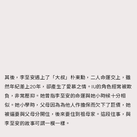
TRENDING
AFrenchMind
DressLikeAParisienne
EmpowerF
FashionWeek
FigaroAesthetic
其後，李至安遇上了「大叔」朴東勳，二人命運交上，雖
然年紀差上20年，卻產生了愛慕之情。IU的角色經常被欺
負，非常壓抑。她曾指李至安的命運與她小時候十分相
似。她小學時，父母因為為他人作擔保而欠下了巨債，她
被逼要與父母分開住，後來要住到祖母家。這段往事，與
李至安的故事可謂一模一樣。