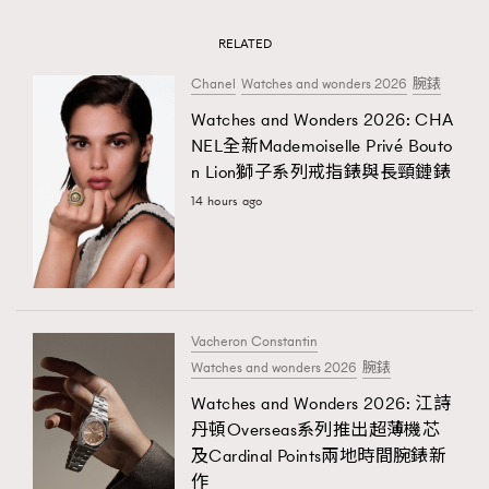
RELATED
Chanel
Watches and wonders 2026
腕錶
Watches and Wonders 2026: CHA
NEL全新Mademoiselle Privé Bouto
n Lion獅子系列戒指錶與長頸鏈錶
14 hours ago
Vacheron Constantin
Watches and wonders 2026
腕錶
Watches and Wonders 2026: 江詩
丹頓Overseas系列推出超薄機芯
及Cardinal Points兩地時間腕錶新
作