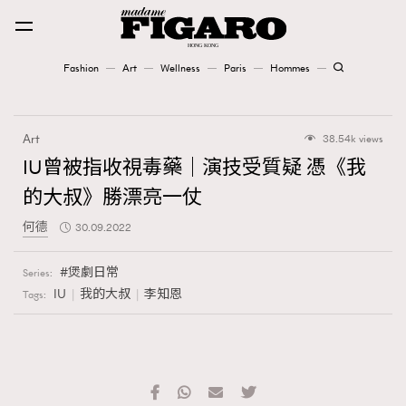
Fashion
Art
Wellness
Paris
Hommes
Fashion
Art
38.54k views
Art
IU曾被指收視毒藥｜演技受質疑 憑《我
的大叔》勝漂亮一仗
Wellness
何德
30.09.2022
Karena Lam is On Our Cover
煲劇日常
Series:
Paris
IU
我的大叔
李知恩
Tags:
Hommes