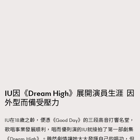
時裝心理學
2
當巨蟹座遇上處女座 Tyson Yoshi x 林家謙
煲劇日常
334
玩物壯志
1
本人已詳閱並同意遵守本文列明條款及細則。 請瀏覽
IU因《Dream High》展開演員生涯 因
(
nmg.com.hk/privacy
) 閱讀本公司的私隱政策聲明。
本人願意接收新傳媒集團的最新消息及其他宣傳資訊，本人同意
外型而備受壓力
新傳媒集團使用本人的個人資料於任何推廣用途。
IU在18歲之齡，便憑《Good Day》的三段高音打響名堂，
歌唱事業發展順利，唱而優則演的IU就接拍了第一部劇集
《Dream High》。雖然劇情讓她大大發揮自己的唱功，但