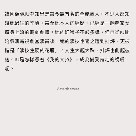
TRENDING
韓國偶像IU李知恩是當今最有名的全能藝人，不少人都知
#FigaroExhibition 群星力撐MF X Leung Mo《See
AFrenchMind
3
道她過往的辛酸，甚至她本人的經歷，已經是一齣窮家女
You In My Dream》展覽
DressLikeAParisienne
1
擠身上流的韓劇劇情。她的好嗓子不必多講，但自從IU開
EmpowerF
103
始參演電視劇當演員後，她的演技也隨之遭到批評，更被
FashionWeek
191
指是「演技生硬的花瓶」。人生大起大跌，批評也此起彼
FigaroAesthetic
308
落。IU是怎樣憑著《我的大叔》，成為備受肯定的視后
FigaroAstrology
415
呢？
FigaroBeauty
424
FigaroBeautyRitual
7
Advertisement
FigaroCeleb
547
#FigaroExhibition Wyman 揭曉 Figaro Exhibition
FigaroCinéma
281
第二站！
FigaroDigitalCover
17
FigaroExhibition
12
FigaroExpert
1