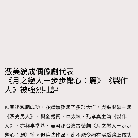
憑美貌成偶像劇代表
《月之戀人－步步驚心：麗》《製作
人》被強烈批評
IU其後減肥成功，亦繼續參演了多部大作。與張根碩主演
《漂亮男人》、與金秀賢、車太鉉、孔孝真主演《製作
人》、亦與李準基、姜河那合演古裝劇《月之戀人－步步
驚心：麗》等。但這些作品，都不能令她在演戲路上成功