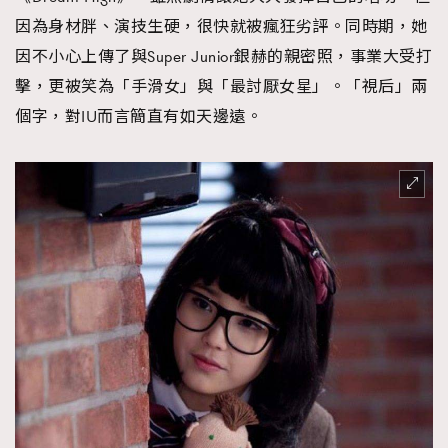
因為身材胖、演技生硬，很快就被瘋狂劣評。同時期，她
About us
Collaboration Opportunity
Disclaimer
Privacy
因不小心上傳了與Super Junior銀赫的親密照，事業大受打
New Media Group
|
Madame Figaro editions:
France
|
Greece
|
Japan
|
Portugal
|
Spain
擊，更被笑為「手滑女」與「最討厭女星」。「視后」兩
個字，對IU而言簡直有如天邊遠。