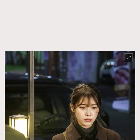
FigaroFrancais
41
FigaroGadget
1
FigaroHealth
647
FigaroHub
128
FigaroIcon
68
法國五月French May專訪四位香港文藝代表
FigaroInsight
156
FigaroIssue
271
FigaroJewellery
87
FigaroLifestyle
230
FigaroLove
89
FigaroMasterclass
20
FigaroMusic
90
FigaroStyle
89
#FigaroIssue 容祖兒封面專訪｜追逐歌手夢
FigaroSubculture
14