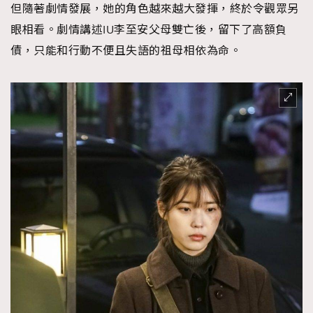
但隨著劇情發展，她的角色越來越大發揮，終於令觀眾另
眼相看。劇情講述IU李至安父母雙亡後，留下了高額負
債，只能和行動不便且失語的祖母相依為命。