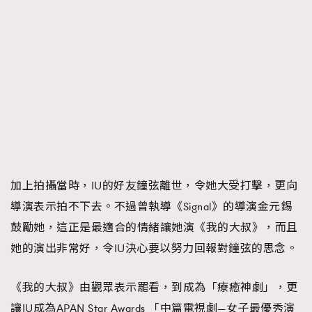
加上拍攝當時，IU的好友鐘弦離世，令她大受打擊，更向
導演表示拍不下去。不過曾執導《Signal》的導演金元錫
鼓勵她，這正是最適合的情緒讓她演《我的大叔》，而且
她的演出非常好，令IU決心要以努力回報對鐘弦的思念。
《我的大叔》由觀眾表示罷看，到成為「療癒神劇」，更
讓IU成為APAN Star Awards 「中篇電視劇—女子最優秀演