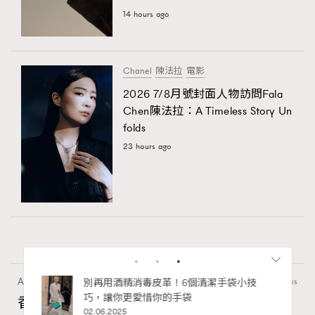
14 hours ago
Chanel
陳法拉
電影
2026 7/8月號封面人物訪問Fala
Chen陳法拉：A Timeless Story Un
folds
23 hours ago
Art
410 views
私藏的顯
別再用酒精消毒皮革！6個清潔手袋小技
巧，讓你更愛惜你的手袋
香港故宮文化博物館《城中一日──跨越時
02.06.2025