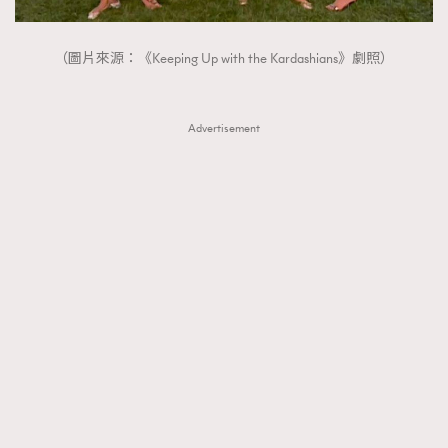
About us
Collaboration Opportunity
Disclaimer
Privacy
（圖片來源：《Keeping Up with the Kardashians》劇照）
New Media Group
|
Madame Figaro editions:
France
|
Greece
|
Japan
|
Portugal
|
Spain
Advertisement