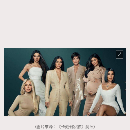
FigaroFrancais
41
FigaroGadget
1
FigaroHealth
647
FigaroHub
128
FigaroIcon
68
法國五月French May專訪四位香港文藝代表
FigaroInsight
156
FigaroIssue
271
FigaroJewellery
87
FigaroLifestyle
230
FigaroLove
89
FigaroMasterclass
20
FigaroMusic
90
FigaroStyle
89
#FigaroIssue 容祖兒封面專訪｜追逐歌手夢
FigaroSubculture
14
（圖片來源：《卡戴珊家族》劇照）