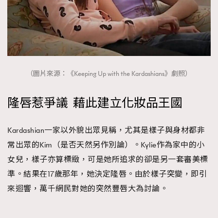
（圖片來源：《Keeping Up with the Kardashians》劇照）
隆唇惹爭議 藉此建立化妝品王國
Kardashian一家以外貌出眾見稱，尤其是樣子與身材都非
常出眾的Kim（是否天然另作別論）。Kylie作為家中的小
女兒，樣子亦算標緻，可是她所追求的卻是另一套審美標
準。結果在17歲那年，她決定隆唇。由於樣子突變，即引
來迴響，萬千網民對她的突然豐唇大為討論。