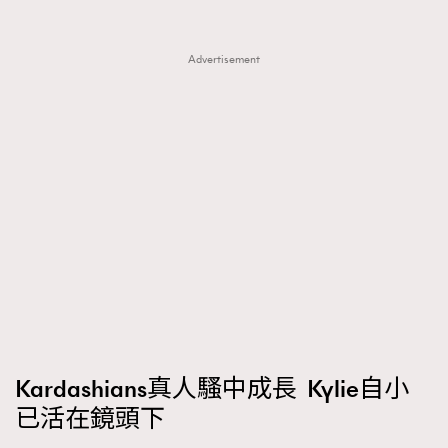
FigaroTalk
48
FigaroWatch
83
Advertisement
Grooming&Fitness
38
HommesFashion
2
HommeStyle
132
NoBagNoLife
349
People
53
#FigaroIssue 專訪陳漢娜Hanna與Takuro｜模特
TheFrenchWay
145
情侶談愛情
VAxChowSangSang
4
WatchesWonder&Beyond
21
WatchesWonder&Beyond
1
向ChanelN°5致敬
1
大時代小事情
42
Kardashians真人騷中成長 Kylie自小
時尚熱話
537
已活在鏡頭下
時尚配飾
297