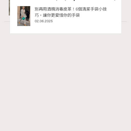
私藏的顯
別再用酒精消毒皮革！6個清潔手袋小技
巧，讓你更愛惜你的手袋
02.06.2025
Art
7.2k views
8月香港藝術展覽：香港故宮文化博物館《城
RECOMMENDED
中一日》、遊戲迷必訪《游於藝乎》、《西
源里選畫》捕捉香港情懷
Ankie Pang
6 hours ago
FigaroAesthetic
Series:
藝術
藝術展覽
香港故宮文化博物館
Tags: