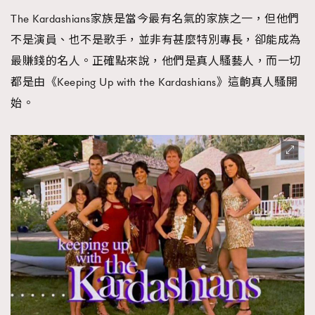
時裝心理學
2
The Kardashians家族是當今最有名氣的家族之一，但他們
當巨蟹座遇上處女座 Tyson Yoshi x 林家謙
煲劇日常
334
不是演員、也不是歌手，並非有甚麼特別專長，卻能成為
玩物壯志
1
最賺錢的名人。正確點來說，他們是真人騷藝人，而一切
都是由《Keeping Up with the Kardashians》這齣真人騷開
始。
本人已詳閱並同意遵守本文列明條款及細則。 請瀏覽
(
nmg.com.hk/privacy
) 閱讀本公司的私隱政策聲明。
本人願意接收新傳媒集團的最新消息及其他宣傳資訊，本人同意
新傳媒集團使用本人的個人資料於任何推廣用途。