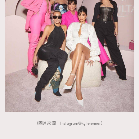
（圖片來源：Instagram@kyliejenner）