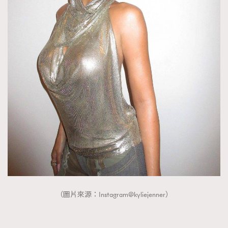
TRENDING
AFrenchMind
DressLikeAParisienne
EmpowerF
FashionWeek
FigaroAesthetic
（圖片來源：Instagram@kyliejenner）