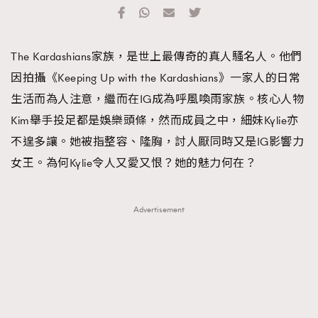
TRENDING
#FigaroExhibition 群星力撐MF X Leung Mo《See
AFrenchMind
3
The Kardashians家族，是世上最傳奇的真人騷名人。他們
You In My Dream》展覽
DressLikeAParisienne
1
因拍攝《Keeping Up with the Kardashians》一家人的日常
EmpowerF
103
生活而為人注意，繼而在IG成為呼風喚雨家族。核心人物
FashionWeek
191
Kim舉手投足都是娛樂頭條，然而成員之中，細妹Kylie亦
FigaroAesthetic
308
不遑多讓。她被指整容、隆胸，討人厭同時又是IG影響力
FigaroAstrology
416
女王。為何Kylie令人又愛又恨？她的魅力何在？
FigaroBeauty
424
FigaroBeautyRitual
7
Advertisement
FigaroCeleb
547
#FigaroExhibition Wyman 揭曉 Figaro Exhibition
FigaroCinéma
281
第二站！
FigaroDigitalCover
17
FigaroExhibition
12
FigaroExpert
1