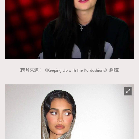
（圖片來源：《Keeping Up with the Kardashians》劇照）