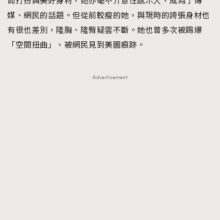
尚打扮與美好身材，她亦毫不介意性感示人，成為了傳
媒、網民的話題。但從前較瘦的她，與現時的誇張身材也
有很也差別，隆胸、隆臀疑雲不斷。她也曾多次被踢爆
「空間扭曲」，被網民見到美圖痕跡。
Advertisement