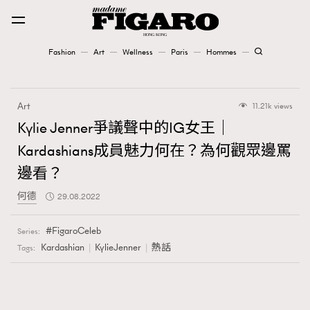
Fashion
Art
Wellness
Paris
Hommes
Fashion
Art
11.21k views
Art
Kylie Jenner爭議聲中的IG女王｜
Kardashians成員魅力何在？為何觀眾邊罵
Wellness
邊看？
Karena Lam is On Our Cover
何德
29.08.2022
Paris
FigaroCeleb
Series:
Kardashian
KylieJenner
熱話
Tags:
Hommes