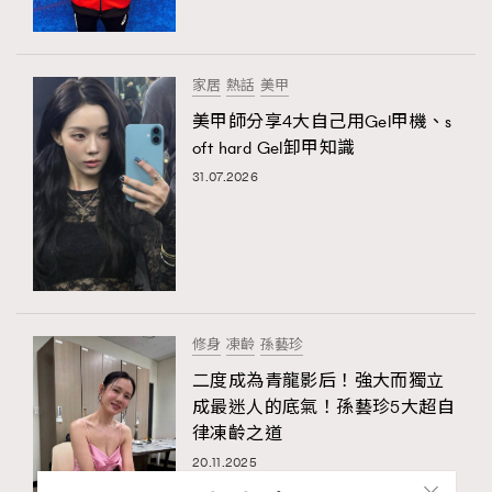
家居
熱話
美甲
美甲師分享4大自己用Gel甲機、s
oft hard Gel卸甲知識
31.07.2026
修身
凍齡
孫藝珍
二度成為青龍影后！強大而獨立
成最迷人的底氣！孫藝珍5大超自
律凍齡之道
20.11.2025