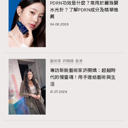
PDRN功效是什麼？常用於麗珠蘭
水光針？了解PDRN成分及精華推
薦
04.08.2026
藝術家
許開嬌
香港
專訪新銳藝術家許開嬌：超越時
代的慢靈魂！用手連結藝術與生
活
31.07.2026