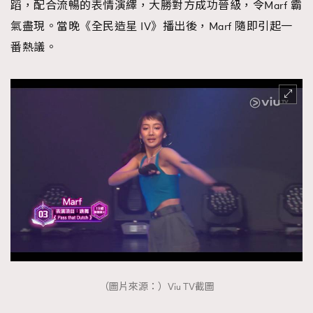
蹈，配合流暢的表情演繹，大勝對方成功晉級，令Marf 霸
氣盡現。當晚《全民造星 IV》播出後，Marf 隨即引起一
番熱議。
（圖片來源：）Viu TV截圖