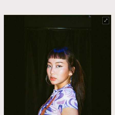
FigaroTalk
48
FigaroWatch
83
Grooming&Fitness
38
HommesFashion
2
HommeStyle
132
NoBagNoLife
349
People
53
#FigaroIssue 專訪陳漢娜Hanna與Takuro｜模特
TheFrenchWay
145
情侶談愛情
VAxChowSangSang
4
WatchesWonder&Beyond
21
WatchesWonder&Beyond
1
向ChanelN°5致敬
1
大時代小事情
42
時尚熱話
537
時尚配飾
297