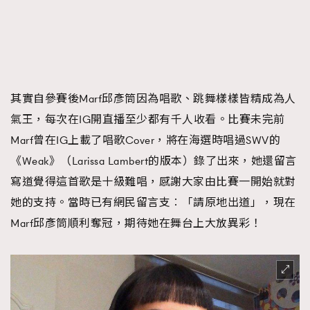
其實自參賽後Marf邱彥筒因為唱歌、跳舞樣樣皆精成為人
氣王，每次在IG開直播至少都有千人收看。比賽未完前
Marf曾在IG上載了唱歌Cover，將在海選時唱過SWV的
《Weak》（Larissa Lambert的版本）錄了出來，她還留言
寫道覺得這首歌是十級難唱，感謝大家由比賽一開始就對
她的支持。當時已有網民留言支︰「請原地出道」，現在
Marf邱彥筒順利奪冠，期待她在舞台上大放異彩！