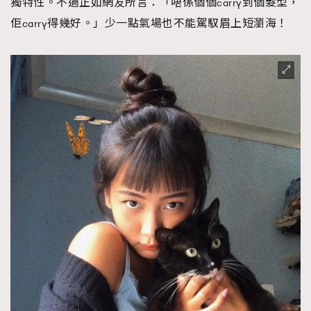
獨特性。不過正如網友所言：「唔係個個carry到個髮型，
佢carry得幾好。」少一點氣場也不能駕馭眉上短瀏海！