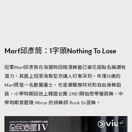
Marf邱彥筒：1字頭Nothing To Lose
冠軍Marf邱彥筒在海選時因精湛舞藝已被花姐點名稱讚有
潛力，其眉上短瀏海髮型亦讓人印象深刻，年僅19歲的
Marf既是一名獸醫護士，也是兼職模特兒和自由身舞蹈
員，小學時期因迷上韓國女團 2NE1開始想學層跳舞，中
學時期曾跟隨 Mirror 的排舞師 Rock Sir習舞。