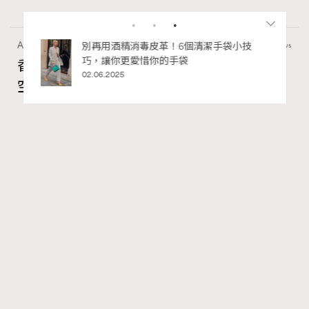
Art
410 views
私藏的顯
別再用酒精消毒皮革！6個清潔手袋小技
巧，讓你更愛惜你的手袋
香港故宮文化博物館《城中一日──跨越時
02.06.2025
空的格物實驗》以當代視角重構紫禁城記憶
Ankie Pang
04.08.2026
FigaroAesthetic
Series:
展覽
文化
香港故宮文化博物館
Tags:
RECOMMENDED
紫禁城與古代歷史文化看似離我們很遠，但其實現代生活
有着微妙的連繫。香港故宮文化博物館全新主題展覽《城