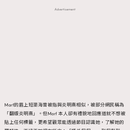
Advertisement
TRENDING
AFrenchMind
DressLikeAParisienne
EmpowerF
FashionWeek
FigaroAesthetic
Marf的眉上短瀏海曾被指與炎明熹相似，被部分網民稱為
「翻版炎明熹」。但Marf 本人卻有禮貌地回應道就不想被
貼上任何標籤，更希望觀眾能透過節目認識她，了解她的