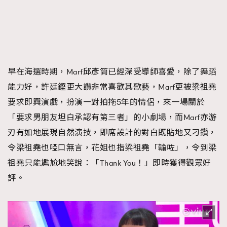
早在海選時期，Marf邱彥筒已經深受導師喜愛，除了舞蹈
能力好，許廷鏗更大讚非常喜歡其歌藝，Marf更被梁祖堯
要求即興演戲，扮演一對拍拖5年的情侶，來一場關於
「要求男朋友坦白承認有第三者」的小劇場，而Marf亦游
刃有如地展現自然演技，即席設計的對白既貼地又刁鑽，
令梁祖堯也啞口無言，花姐也指梁祖堯「輸咗」，令到梁
祖堯只能尷尬地笑說：「Thank You！」即時獲得觀眾好
評。