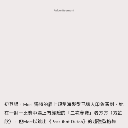
Advertisement
初登場，Marf 獨特的眉上短瀏海髮型已讓人印象深刻，她
在一對一比賽中遇上有經驗的「二次參賽」者方方（方芷
欣），但Marf以跳出《Pass that Dutch》的超強型格舞