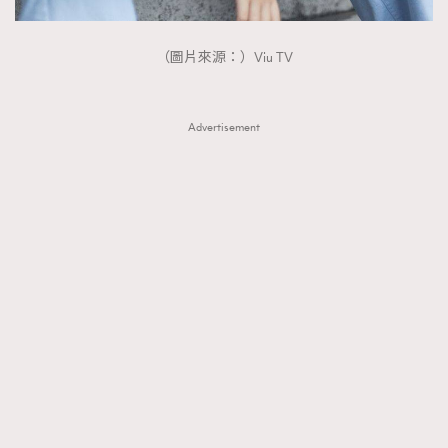
（圖片來源：）Viu TV
Advertisement