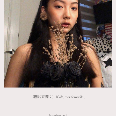
（圖片來源：）IG@_marifemarife_
Advertisement