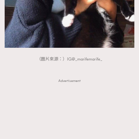
（圖片來源：）IG@_marifemarife_
Advertisement