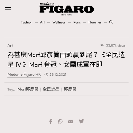
Fashion
Art
Wellness
Paris
Hommes
Fashion
Art
33.87k views
Art
為甚麼Marf邱彥筒由頭贏到尾？《全民造
星 IV 》Marf 奪冠、女團成軍在即
Wellness
Madame Figaro HK
26.12.2021
Karena Lam is On Our Cover
Marf邱彥筒
全民造星
邱彥筒
Tags:
Paris
Hommes