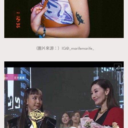
時裝心理學
2
當巨蟹座遇上處女座 Tyson Yoshi x 林家謙
煲劇日常
334
玩物壯志
1
（圖片來源：）IG@_marifemarife_
本人已詳閱並同意遵守本文列明條款及細則。 請瀏覽
(
nmg.com.hk/privacy
) 閱讀本公司的私隱政策聲明。
本人願意接收新傳媒集團的最新消息及其他宣傳資訊，本人同意
新傳媒集團使用本人的個人資料於任何推廣用途。