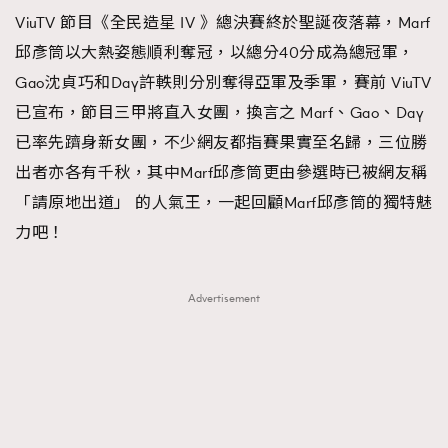
ViuTV 節目《全民造星 IV 》總決賽終於聖誕夜落幕，Marf
TRENDING
邱彥筒以大熱姿態順利奪冠，以總分40分成為總冠軍，
#FigaroExhibition 群星力撐MF X Leung Mo《See
AFrenchMind
3
Gao沈貞巧和Day許軼則分別奪得亞軍及季軍，賽前 ViuTV
You In My Dream》展覽
DressLikeAParisienne
1
已宣布，節目三甲將直入女團，換言之 Marf、Gao、Day
EmpowerF
103
已率先躋身新女團，不少網友都指賽果實至名歸，三位勝
FashionWeek
191
出者亦各有千秋，其中Marf邱彥筒更由參選時已被網友稱
FigaroAesthetic
308
「請原地出道」 的人氣王，一起回顧Marf邱彥筒的獨特魅
FigaroAstrology
415
力吧！
FigaroBeauty
424
FigaroBeautyRitual
7
Advertisement
FigaroCeleb
547
#FigaroExhibition Wyman 揭曉 Figaro Exhibition
FigaroCinéma
281
第二站！
FigaroDigitalCover
17
FigaroExhibition
12
FigaroExpert
1