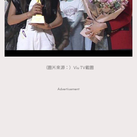
About us
Collaboration Opportunity
Disclaimer
Privacy
New Media Group
|
Madame Figaro editions:
France
|
Greece
|
Japan
|
Portugal
|
Spain
（圖片來源：）Viu TV截圖
Advertisement