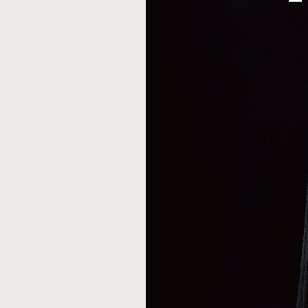
AFrenchMind
D