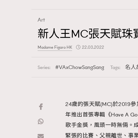
Art
新人王MC張天賦珠
Fashion
Madame Figaro HK
22.03.2022
Art
VAxChowSangSang
名人
Series:
Tags:
Wellness
24歲的張天賦(MC)於20
年推出首張專輯《Have A 
Paris
歌手金獎，風頭一時無倆。
緊張的比賽、父親離世、事