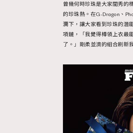
曾幾何時珍珠是大家閨秀的
的珍珠熱。在G-Dragon、Ph
瀾下，讓大家看到珍珠的潛
項鏈，「我覺得樽領上衣最
了。」剛柔並濟的組合刷新