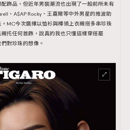
標配飾品，但近年男裝潮流也出現了一股前所未有
arell、A$AP Rocky、王嘉爾等中外男星的推波助
能。MC今次選擇以恤衫與樽領上衣襯搭多串珍珠
能襯托任何首飾，說真的我也只懂這樣穿搭罷
我們對珍珠的想像。