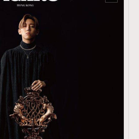
TRENDING
ressLikeAParisienne
Empower
FigaroAesthetic