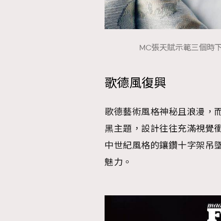
MC張天賦示範三個時下大
歌德風復興
歌德藝術風格神秘且浪漫，
黑主題，設計往往充滿視覺
中世紀風格的鑲鑽十字架吊
魅力。