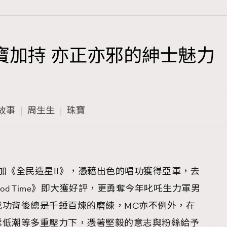
寶加持 亦正亦邪的紳士魅力
TRENDING
3
AFrenchMind
故事
周生生
珠寶
1
DressLikeAParisienne
103
EmpowerF
191
19參加《全民造星II》，憑藉出色的唱功獲得亞軍，去
FashionWeek
Good Time》即大獲好評，更勇奪今年叱吒生力軍男
308
FigaroAesthetic
成功背後總是千錘百煉的磨練，MC亦不例外，在
業低潮等多重壓力下，憑著堅毅的意志與粉絲給予