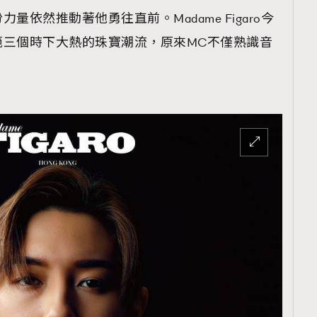
依然推動著他勇往直前。Madame Figaro今
範三個時下大熱的珠寶潮流，原來MC不僅熟識音
。