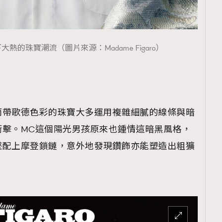
熱的珠寶潮流（圖片來源：Madame Figaro）
而帶歌德色彩的珠寶大多運用複雜細膩的線條與暗
衝擊。MC這個陽光男孩原來也鍾情這暗黑風格，
墜配上摩登鎖鏈，意外地發現鑽飾亦能塑造出粗獷