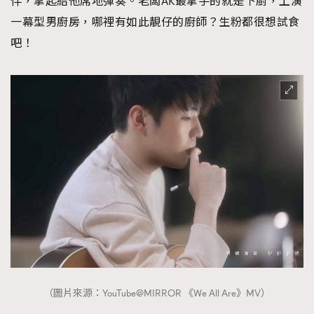
伴，拿起結他席地彈奏。老闆AK最拿手的就是下廚，上演
一幕型男廚房，哪裡有如此靚仔的廚師？生粉都很想試食
吧！
（圖片來源：YouTube@MIRROR 《We All Are》MV）
TRENDING