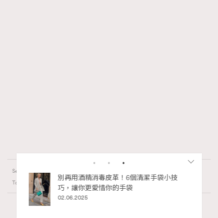
FigaroCeleb
Series:
MIRROR
MV
音樂
Tags:
RECOMMENDED