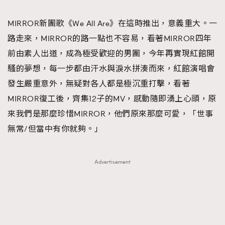
TRENDING
MIRROR新團歌《We All Are》在這時推出，意義重大。一
#FigaroExhibition 群星力撐MF X Leung Mo《See
AFrenchMind
3
路走來，MIRROR的路一點也不容易，看著MIRROR四年
You In My Dream》展覽
DressLikeAParisienne
1
前由素人出道，成為極受歡迎的男團，今年再實現紅館開
EmpowerF
103
騷的夢想，每一步都由汗水與淚水拼湊而來，紅館演唱會
FashionWeek
191
發生嚴重意外，無疑對各人都是極沉重打擊，看著
FigaroAesthetic
308
MIRROR復工後，齊集12子的MV，感動隨即湧上心頭，原
FigaroAstrology
416
來我們是那麼珍惜MIRROR，他們原來那麼可愛，「世事
FigaroBeauty
424
無常/但當中有你就夠。」
FigaroBeautyRitual
7
FigaroCeleb
547
Advertisement
#FigaroExhibition Wyman 揭曉 Figaro Exhibition
FigaroCinéma
281
第二站！
FigaroDigitalCover
17
FigaroExhibition
12
FigaroExpert
1