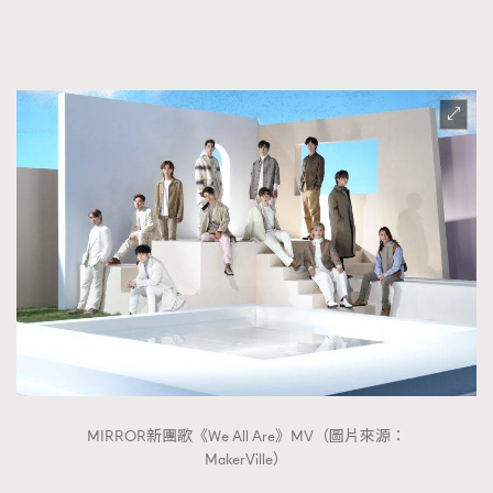
FigaroTalk
48
FigaroWatch
83
Grooming&Fitness
38
HommesFashion
2
HommeStyle
132
NoBagNoLife
349
People
53
#FigaroIssue 專訪陳漢娜Hanna與Takuro｜模特
TheFrenchWay
145
情侶談愛情
VAxChowSangSang
4
WatchesWonder&Beyond
21
WatchesWonder&Beyond
1
向ChanelN°5致敬
1
大時代小事情
42
MIRROR新團歌《We All Are》MV（圖片來源：
時尚熱話
537
MakerVille）
時尚配飾
297