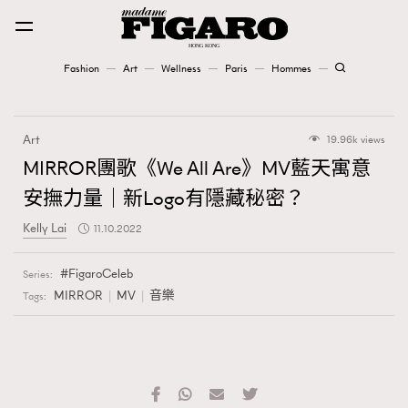
Fashion
Art
Wellness
Paris
Hommes
Fashion
Art
19.96k views
Art
MIRROR團歌《We All Are》MV藍天寓意
安撫力量｜新Logo有隱藏秘密？
Wellness
Kelly Lai
11.10.2022
Karena Lam is On Our Cover
FigaroCeleb
Series:
Paris
MIRROR
MV
音樂
Tags:
Hommes