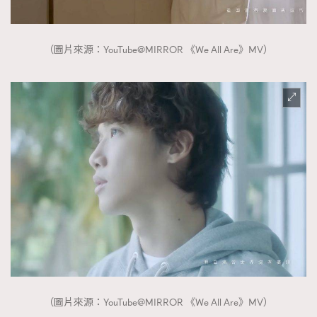
（圖片來源：YouTube@MIRROR 《We All Are》MV）
（圖片來源：YouTube@MIRROR 《We All Are》MV）