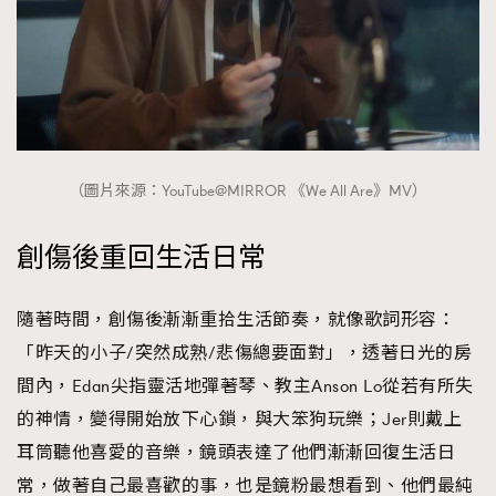
（圖片來源：YouTube@MIRROR 《We All Are》MV）
創傷後重回生活日常
隨著時間，創傷後漸漸重拾生活節奏，就像歌詞形容：
「昨天的小子/突然成熟/悲傷總要面對」，透著日光的房
間內，Edan尖指靈活地彈著琴、教主Anson Lo從若有所失
的神情，變得開始放下心鎖，與大笨狗玩樂；Jer則戴上
耳筒聽他喜愛的音樂，鏡頭表達了他們漸漸回復生活日
常，做著自己最喜歡的事，也是鏡粉最想看到、他們最純