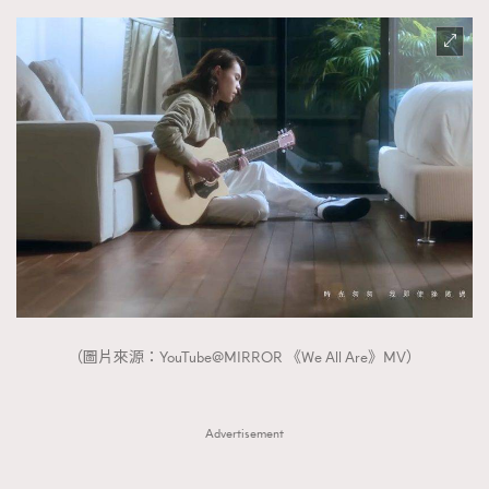
AFrenchMind
DressLikeAParisienne
EmpowerF
FashionWeek
FigaroAesthetic
（圖片來源：YouTube@MIRROR 《We All Are》MV）
Advertisement