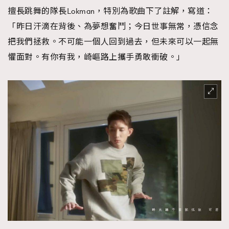
擅長跳舞的隊長Lokman，特別為歌曲下了註解，寫道：
「昨日汗滴在背後、為夢想奮鬥；今日世事無常，憑信念
把我們拯救。不可能一個人回到過去，但未來可以一起無
懼面對。有你有我，崎嶇路上攜手勇敢衝破。」