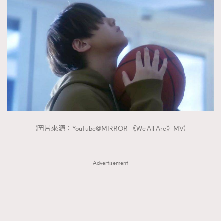
（圖片來源：YouTube@MIRROR 《We All Are》MV）
Advertisement