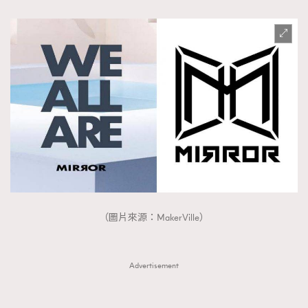
（圖片來源：MakerVille）
Advertisement