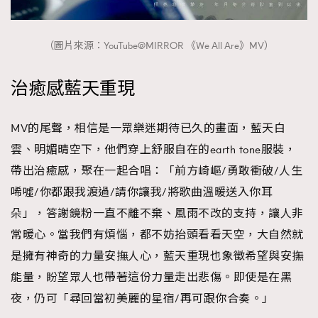
（圖片來源：YouTube@MIRROR 《We All Are》MV）
治癒感藍天重現
MV的尾聲，相信是一眾樂迷期待已久的畫面，藍天白
雲、明媚晴空下，他們穿上舒服自在的earth tone服裝，
帶出治癒感，聚在一起合唱：「前方崎嶇/勇敢衝破/人生
唏噓/你都跟我渡過/請你讓我/將歌曲溫暖送入你耳
朵」，答謝鏡粉一直不離不棄、風雨不改的支持，讓人非
常暖心。當我們有煩惱，都不妨抬頭看看天空，大自然就
是擁有神奇的力量安撫人心，藍天重現也象徵希望與安撫
能量，盼望眾人也帶著這份力量走出悲傷。即使是在黑
夜，仍可「尋回當初美麗的星宿/再可跟你合奏。」