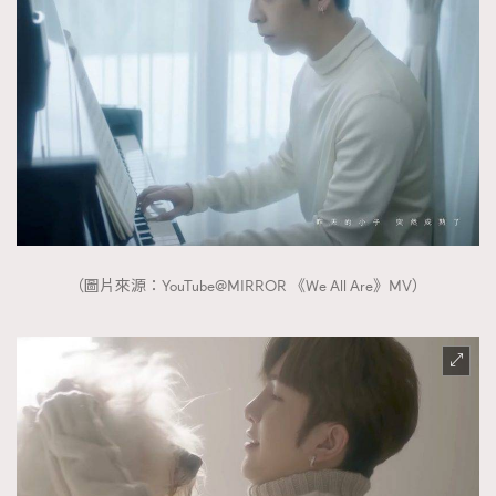
（圖片來源：YouTube@MIRROR 《We All Are》MV）