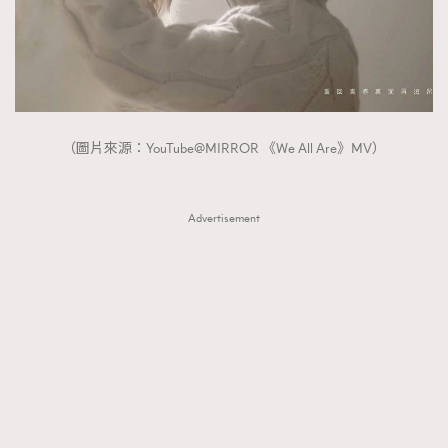
（圖片來源：YouTube@MIRROR 《We All Are》MV）
Advertisement