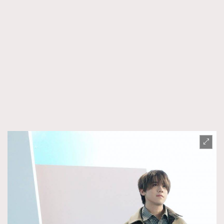
About us
Collaboration Opportunity
Disclaimer
Privacy
New Media Group
|
Madame Figaro editions:
France
|
Greece
|
Japan
|
Portugal
|
Spain