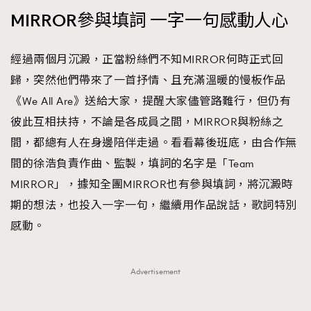
時裝心理學
MIRROR參與填詞 一字一句感動人心
2
當巨蟹座遇上處女座 Tyson Yoshi x 林家謙
煲劇日常
334
玩物壯志
經過兩個月沉澱，正當粉絲們不知MIRROR何時正式回
1
歸，突然他們帶來了一首抒情、且充滿溫暖的慢板作品
《We All Are》送給大家，提醒大家儘管路難行，但仍有
彼此互相扶持，不論是各成員之間，MIRROR與粉絲之
間，都總有人在身邊陪伴走過。看看幕後班底，由合作無
間的徐浩負責作曲、監製，填詞的名字是「Team
MIRROR」，據知全團MIRROR也有參與填詞，將沉澱時
本人已詳閱並同意遵守本文列明條款及細則。 請瀏覽
期的想法，也投入一字一句，繼續用作品說話，歌詞特別
(
nmg.com.hk/privacy
) 閱讀本公司的私隱政策聲明。
本人願意接收新傳媒集團的最新消息及其他宣傳資訊，本人同意
感動。
新傳媒集團使用本人的個人資料於任何推廣用途。
Advertisement