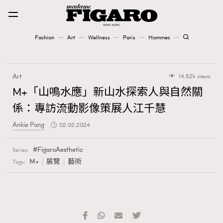
Fashion
Art
Wellness
Paris
Hommes
Fashion
Art
14.52k views
Art
M+「山鳴水應」新山水探索人與自然關
係：專訪流動影像策展人江千慧
Wellness
Ankie Pang
02.02.2024
Karena Lam is On Our Cover
FigaroAesthetic
Series:
Paris
M+
展覽
藝術
Tags:
Hommes