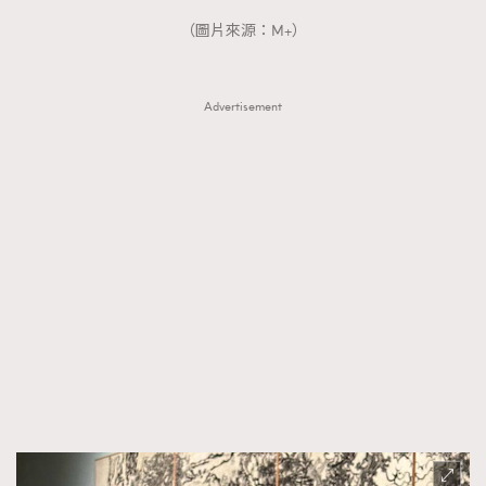
FigaroTalk
48
（圖片來源：M+）
FigaroWatch
83
Grooming&Fitness
38
HommesFashion
2
Advertisement
HommeStyle
132
NoBagNoLife
349
People
53
#FigaroIssue 專訪陳漢娜Hanna與Takuro｜模特
TheFrenchWay
145
情侶談愛情
VAxChowSangSang
4
WatchesWonder&Beyond
21
WatchesWonder&Beyond
1
向ChanelN°5致敬
1
大時代小事情
42
時尚熱話
537
時尚配飾
297