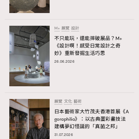
M+
展覽
設計
不只能玩，還能摔破展品？M+
《設計啊！感受日常設計之奇
妙》重新發掘生活巧思
26.06.2026
展覽
文化
藝術
日本藝術家大竹茂夫香港首展《A
goraphilia》：以古典蛋彩畫技法
建構夢幻怪誕的「真菌之邦」
31.07.2026