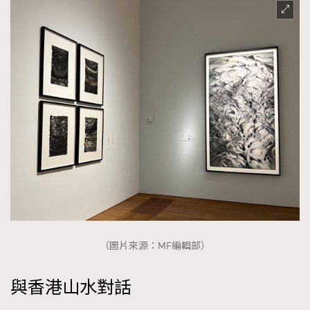
TRENDING
（圖片來源：MF編輯部）
AFrenchMind
DressLikeAParisienne
與香港山水對話
EmpowerF
FashionWeek
FigaroAesthetic