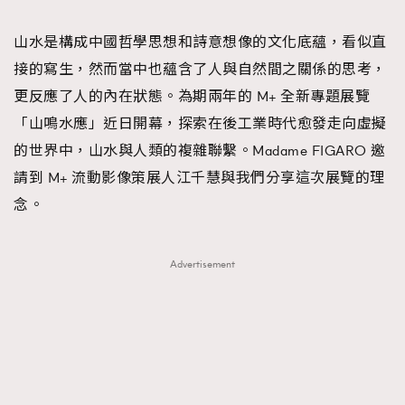
TRENDING
山水是構成中國哲學思想和詩意想像的文化底蘊，看似直
#FigaroExhibition 群星力撐MF X Leung Mo《See
AFrenchMind
3
接的寫生，然而當中也蘊含了人與自然間之關係的思考，
You In My Dream》展覽
DressLikeAParisienne
1
更反應了人的內在狀態。為期兩年的 M+ 全新專題展覽
EmpowerF
103
「山鳴水應」近日開幕，探索在後工業時代愈發走向虛擬
FashionWeek
191
的世界中，山水與人類的複雜聯繫。Madame FIGARO 邀
FigaroAesthetic
308
請到 M+ 流動影像策展人江千慧與我們分享這次展覽的理
FigaroAstrology
416
念。
FigaroBeauty
424
FigaroBeautyRitual
7
Advertisement
FigaroCeleb
547
#FigaroExhibition Wyman 揭曉 Figaro Exhibition
FigaroCinéma
281
第二站！
FigaroDigitalCover
17
FigaroExhibition
12
FigaroExpert
1