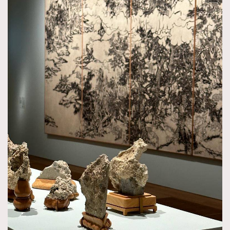
時裝心理學
2
當巨蟹座遇上處女座 Tyson Yoshi x 林家謙
煲劇日常
334
玩物壯志
1
本人已詳閱並同意遵守本文列明條款及細則。 請瀏覽
(
nmg.com.hk/privacy
) 閱讀本公司的私隱政策聲明。
本人願意接收新傳媒集團的最新消息及其他宣傳資訊，本人同意
新傳媒集團使用本人的個人資料於任何推廣用途。