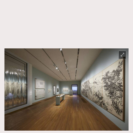
FigaroFrancais
41
FigaroGadget
1
FigaroHealth
647
FigaroHub
128
FigaroIcon
68
法國五月French May專訪四位香港文藝代表
FigaroInsight
156
FigaroIssue
271
FigaroJewellery
87
FigaroLifestyle
230
FigaroLove
89
FigaroMasterclass
20
FigaroMusic
90
FigaroStyle
89
#FigaroIssue 容祖兒封面專訪｜追逐歌手夢
FigaroSubculture
14