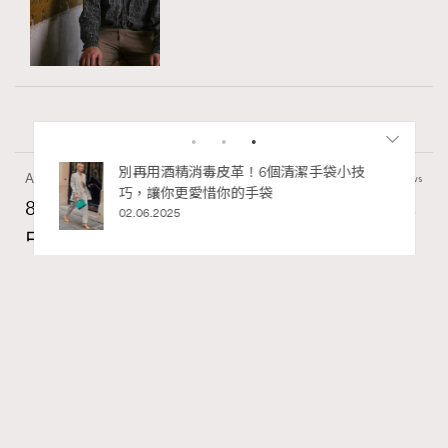
私藏的顯
別再用酒精消毒皮革！6個清潔手袋小技
Art
7.2k views
巧，讓你更愛惜你的手袋
8月香港藝術展覽：香港故宮文化博物館《城
02.06.2025
中一日》、遊戲迷必訪《游於藝乎》、《西
源里選畫》捕捉香港情懷
Ankie Pang
13 hours ago
RECOMMENDED
FigaroAesthetic
Series:
藝術
藝術展覽
香港故宮文化博物館
Tags: