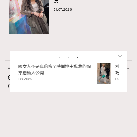
活
31.07.2026
私藏的顯
別再用酒精消毒皮革！6個清潔手袋小技
Art
7.2k views
巧，讓你更愛惜你的手袋
8月香港藝術展覽：香港故宮文化博物館《城
02.06.2025
中一日》、遊戲迷必訪《游於藝乎》、《西
源里選畫》捕捉香港情懷
Ankie Pang
07.08.2026
RECOMMENDED
FigaroAesthetic
Series:
藝術
藝術展覽
香港故宮文化博物館
Tags: