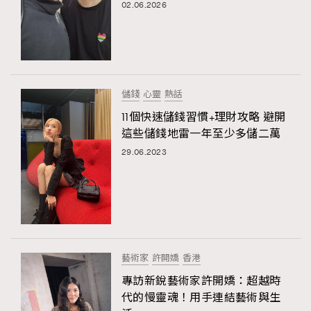
02.06.2026
儲錢
心靈
熱話
11個快速儲錢習慣+理財攻略 避開
這些儲錢地雷一年至少多儲二萬
29.06.2023
藝術家
許開嬌
香港
專訪新銳藝術家許開嬌：超越時
代的慢靈魂！用手連結藝術與生