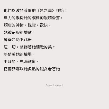
About us
Collaboration Opportunity
Disclaimer
Privacy
他們以波特萊爾的《惡之華》作始：
New Media Group
|
Madame Figaro editions:
France
|
Greece
無力的淚從她的模糊的眼睛滑落，
|
Japan
|
Portugal
|
Spain
頹唐的神情，恍惚，歡快，
她被征服的雙臂，
癱垂如扔下武器
這一切，裝飾著她細緻的美。
斜倚著她的雙腿，
平靜的，充滿歡愉，
德爾菲娜以她炙熱的眼貪看著她
Advertisement