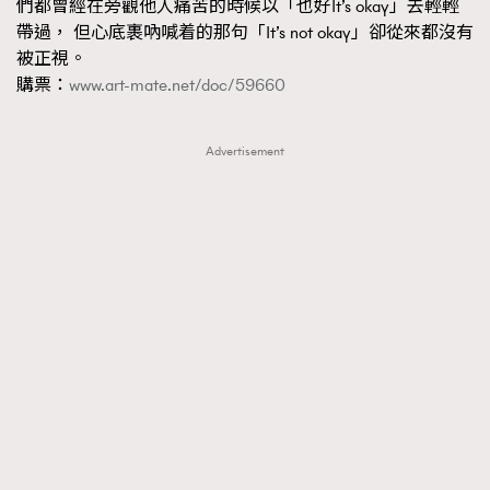
們都曾經在旁觀他人痛苦的時候以「也好It’s okay」去輕輕
帶過， 但心底裹吶喊着的那句「It’s not okay」卻從來都沒有
被正視。
購票：
www.art-mate.net/doc/59660
Advertisement