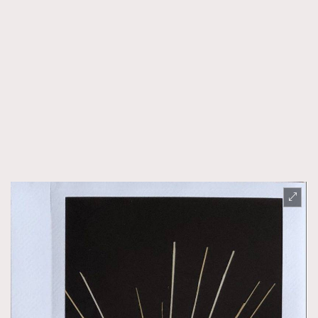
FigaroTalk
48
FigaroWatch
83
Grooming&Fitness
38
HommesFashion
2
HommeStyle
132
NoBagNoLife
349
People
53
#FigaroIssue 專訪陳漢娜Hanna與Takuro｜模特
TheFrenchWay
145
情侶談愛情
VAxChowSangSang
4
WatchesWonder&Beyond
21
WatchesWonder&Beyond
1
向ChanelN°5致敬
1
大時代小事情
42
時尚熱話
537
時尚配飾
297