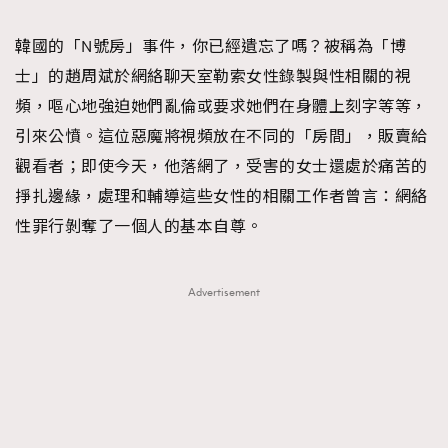
TRENDING
韓國的「N號房」事件，你已經遺忘了嗎？被稱為「博
#FigaroExhibition 群星力撐MF X Leung Mo《See
AFrenchMind
3
士」的趙周斌於網絡聊天室勒索女性錄製與性相關的視
You In My Dream》展覽
DressLikeAParisienne
1
頻，嘔心地強迫她們亂倫或要求她們在身體上刻字等等，
EmpowerF
103
引來公憤。這位惡魔將視頻放在不同的「房間」，販賣給
FashionWeek
191
觀看者；即使今天，他落網了，受害的女士還處於痛苦的
FigaroAesthetic
308
掙扎邊緣，處理和輔導這些女性的相關工作者曾言：網絡
FigaroAstrology
416
性罪行剝奪了一個人的基本自尊。
FigaroBeauty
424
FigaroBeautyRitual
7
Advertisement
FigaroCeleb
547
#FigaroExhibition Wyman 揭曉 Figaro Exhibition
FigaroCinéma
281
第二站！
FigaroDigitalCover
17
FigaroExhibition
12
FigaroExpert
1