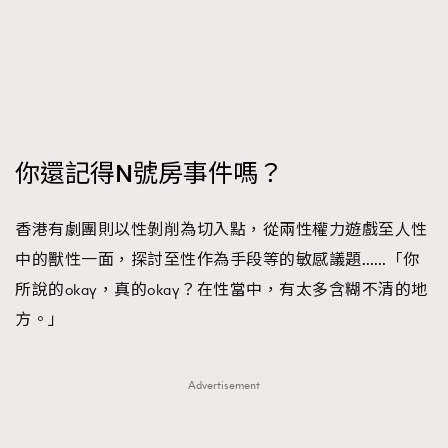
FigaroFrancais
41
FigaroGadget
1
FigaroHealth
647
FigaroHub
128
FigaroIcon
68
法國五月French May專訪四位香港文藝代表
你還記得N號房事件嗎？
FigaroInsight
156
FigaroIssue
271
香港有劇團則以性剝削為切入點，從兩性權力遊戲至人性
FigaroJewellery
87
中的獸性一面，探討至性作為手段等的敏感議題……「你
FigaroLifestyle
230
所說的okay，真的okay？在性當中，有太多含糊不清的地
FigaroLove
89
方。」
FigaroMasterclass
20
FigaroMusic
90
Advertisement
FigaroStyle
89
#FigaroIssue 容祖兒封面專訪｜追逐歌手夢
FigaroSubculture
14