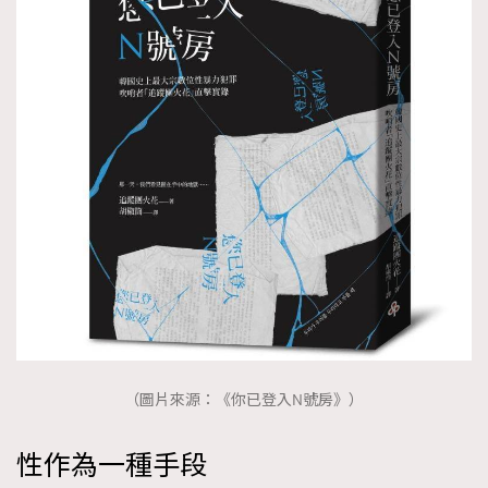
TRENDING
AFrenchMind
DressLikeAParisienne
EmpowerF
FashionWeek
FigaroAesthetic
（圖片來源：《你已登入N號房》）
性作為一種手段