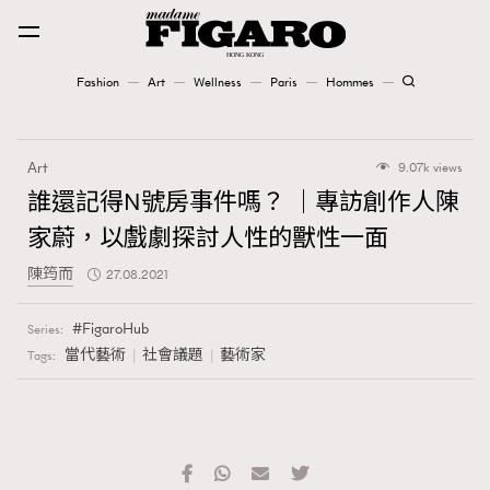
Fashion
Art
Wellness
Paris
Hommes
Fashion
Art
9.07k views
Art
誰還記得N號房事件嗎？ ｜專訪創作人陳
家蔚，以戲劇探討人性的獸性一面
Wellness
陳筠而
27.08.2021
Karena Lam is On Our Cover
FigaroHub
Series:
Paris
當代藝術
社會議題
藝術家
Tags:
Hommes