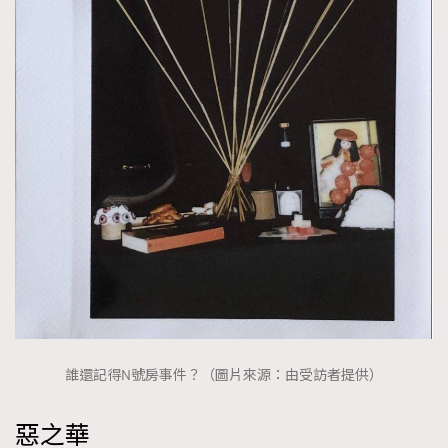
時裝心理學
2
當巨蟹座遇上處女座 Tyson Yoshi x 林家謙
煲劇日常
334
玩物壯志
1
本人已詳閱並同意遵守本文列明條款及細則。 請瀏覽
(
nmg.com.hk/privacy
) 閱讀本公司的私隱政策聲明。
本人願意接收新傳媒集團的最新消息及其他宣傳資訊，本人同意
新傳媒集團使用本人的個人資料於任何推廣用途。
誰還記得N號房事件？（圖片來源：由受訪者提供）
惡之華