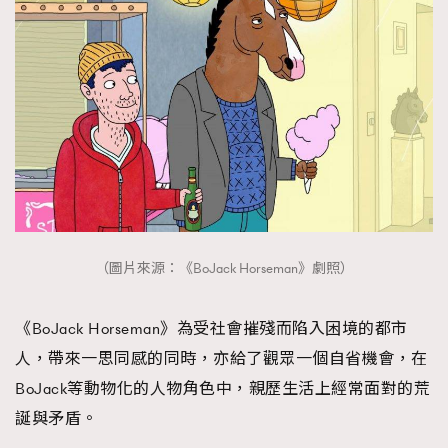
TRENDING
AFrenchMind
DressLikeAParisienne
EmpowerF
FashionWeek
FigaroAesthetic
（圖片來源：《BoJack Horseman》劇照）
《BoJack Horseman》為受社會摧殘而陷入困境的都市
人，帶來一思同感的同時，亦給了觀眾一個自省機會，在
BoJack等動物化的人物角色中，親歷生活上經常面對的荒
誕與矛盾。