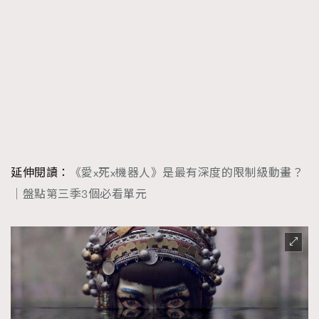
FigaroTalk
48
FigaroWatch
83
Grooming&Fitness
38
HommesFashion
2
HommeStyle
132
NoBagNoLife
349
People
53
#FigaroIssue 專訪陳漢娜Hanna與Takuro｜模特
TheFrenchWay
145
情侶談愛情
延伸閱讀：
《愛x死x機器人》是最有深度的限制級動畫？
VAxChowSangSang
4
｜盤點第三季3個必看單元
WatchesWonder&Beyond
21
WatchesWonder&Beyond
1
向ChanelN°5致敬
1
大時代小事情
42
時尚熱話
537
時尚配飾
297