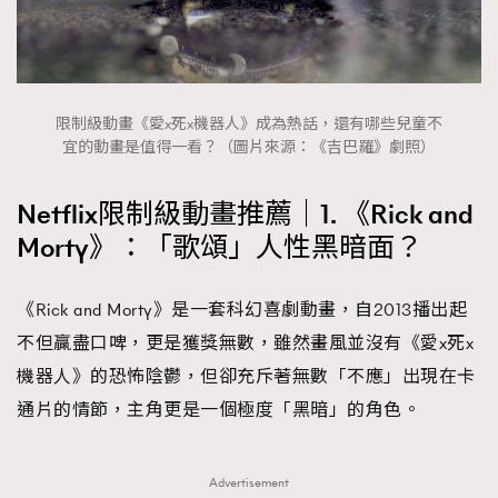
時裝心理學
2
當巨蟹座遇上處女座 Tyson Yoshi x 林家謙
煲劇日常
334
玩物壯志
1
限制級動畫《愛x死x機器人》成為熱話，還有哪些兒童不
宜的動畫是值得一看？（圖片來源：《吉巴羅》劇照）
Netflix限制級動畫推薦｜1. 《Rick and
Morty》：「歌頌」人性黑暗面？
本人已詳閱並同意遵守本文列明條款及細則。 請瀏覽
《Rick and Morty》是一套科幻喜劇動畫，自2013播出起
(
nmg.com.hk/privacy
) 閱讀本公司的私隱政策聲明。
不但贏盡口啤，更是獲獎無數，雖然畫風並沒有《愛x死x
本人願意接收新傳媒集團的最新消息及其他宣傳資訊，本人同意
機器人》的恐怖陰鬱，但卻充斥著無數「不應」出現在卡
新傳媒集團使用本人的個人資料於任何推廣用途。
通片的情節，主角更是一個極度「黑暗」的角色。
Advertisement