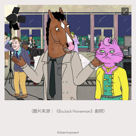
（圖片來源：《BoJack Horseman》劇照）
Advertisement