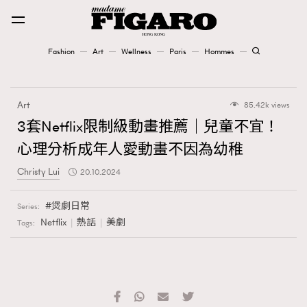
Fashion
Art
Wellness
Paris
Hommes
Fashion
Art
85.42k views
Art
3套Netflix限制級動畫推薦｜兒童不宜！
心理分析成年人愛動畫不因為幼稚
Wellness
Christy Lui
20.10.2024
Karena Lam is On Our Cover
煲劇日常
Series:
Paris
Netflix
熱話
美劇
Tags:
Hommes