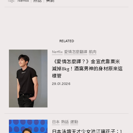
Netflix
熱話
美劇
Tags:
RELATED
Netflix
愛情怎麼翻譯
肌肉
《愛情怎麼譯？》金宣虎靠粟米
減掉8kg！酒窩男神的身材原來這
樣管
29.01.2026
日本
熱話
運動
日本泳壇天才少女池江璃花子：1