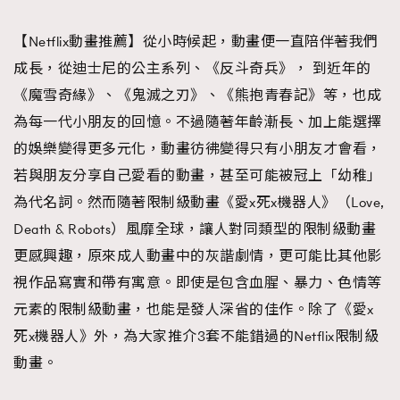
TRENDING
【Netflix動畫推薦】從小時候起，動畫便一直陪伴著我們
#FigaroExhibition 群星力撐MF X Leung Mo《See
AFrenchMind
3
成長，從迪士尼的公主系列、《反斗奇兵》， 到近年的
You In My Dream》展覽
DressLikeAParisienne
1
《魔雪奇緣》、《鬼滅之刃》、《熊抱青春記》等，也成
EmpowerF
103
為每一代小朋友的回憶。不過隨著年齡漸長、加上能選擇
FashionWeek
191
的娛樂變得更多元化，動畫彷彿變得只有小朋友才會看，
FigaroAesthetic
308
若與朋友分享自己愛看的動畫，甚至可能被冠上「幼稚」
FigaroAstrology
415
為代名詞。然而隨著限制級動畫《愛x死x機器人》（Love,
FigaroBeauty
424
Death & Robots）風靡全球，讓人對同類型的限制級動畫
FigaroBeautyRitual
7
更感興趣，原來成人動畫中的灰諧劇情，更可能比其他影
FigaroCeleb
547
視作品寫實和帶有寓意。即使是包含血腥、暴力、色情等
#FigaroExhibition Wyman 揭曉 Figaro Exhibition
FigaroCinéma
281
元素的限制級動畫，也能是發人深省的佳作。除了《愛x
第二站！
FigaroDigitalCover
17
死x機器人》外，為大家推介3套不能錯過的Netflix限制級
FigaroExhibition
動畫。
12
FigaroExpert
1