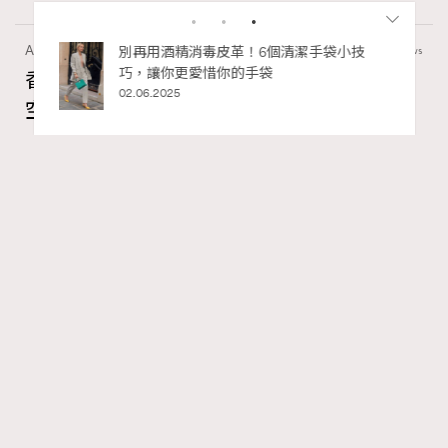
Art
410 views
私藏的顯
別再用酒精消毒皮革！6個清潔手袋小技
巧，讓你更愛惜你的手袋
香港故宮文化博物館《城中一日──跨越時
02.06.2025
空的格物實驗》以當代視角重構紫禁城記憶
Ankie Pang
04.08.2026
FigaroAesthetic
Series:
展覽
文化
香港故宮文化博物館
Tags:
RECOMMENDED
紫禁城與古代歷史文化看似離我們很遠，但其實現代生活
有着微妙的連繫。香港故宮文化博物館全新主題展覽《城
中一日—跨越時空的格物實驗》將於7月30日正式開幕，