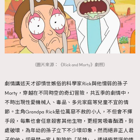
（圖片來源：《Rick and Morty》劇照）
劇情講述天才卻憤世嫉俗的科學家Rick與他懦弱的孫子
Morty，穿越在不同時空的奇幻冒險，共五季的劇情中，
不時出現性愛機械人、毒品、多元家庭等兒童不宜的情
節。主角Grandpa Rick是位萬惡不赦的小人，不但會不擇
手段，每集也會任意殺害其他生物，更經常吸毒酗酒，到
處破壞，為年幼的孫子立下不少壞印象，然而絕非正人君
子的他，卻是替一家人脫險的「英雄」，透過極荒誕的情