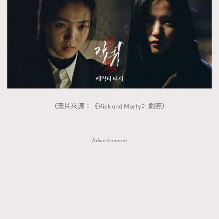
（圖片來源：《Rick and Morty》劇照）
Advertisement