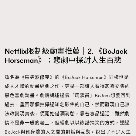
Netflix限制級動畫推薦｜2. 《BoJack
Horseman》：悲劇中探討人生百態
譯名為《馬男波傑克》的《BoJack Horseman》同樣也是
成人才懂的動畫經典之作，更是一部讓人看得悲喜交集的
黑色喜劇動畫。劇情講述過氣「馬演員」BoJack想要回到
過去，重回那個拍攝過知名影集的自己，然而發現自己無
法改變現實後，便開始借酒消愁，靠著毒品過活。雖然劇
情不是非一般的老土，但編劇以以詼諧搞笑的方式，透過
BoJack與他身邊的人之間的對話與互動，說出了不少人生