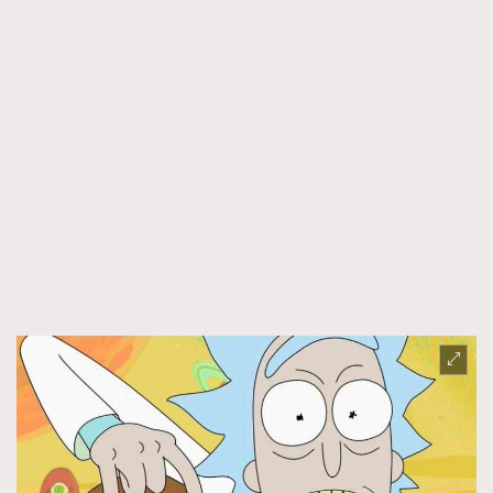
About us
Collaboration Opportunity
Disclaimer
Privacy
New Media Group
|
Madame Figaro editions:
France
|
Greece
|
Japan
|
Portugal
|
Spain