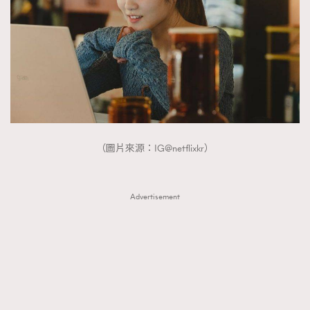
（圖片來源：IG@netflixkr）
Advertisement