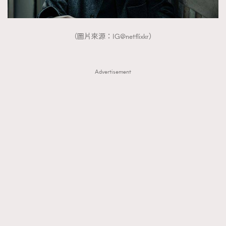
About us
Collaboration Opportunity
Disclaimer
Privacy
New Media Group
|
Madame Figaro editions:
France
|
Greece
（圖片來源：IG@netflixkr）
|
Japan
|
Portugal
|
Spain
Advertisement