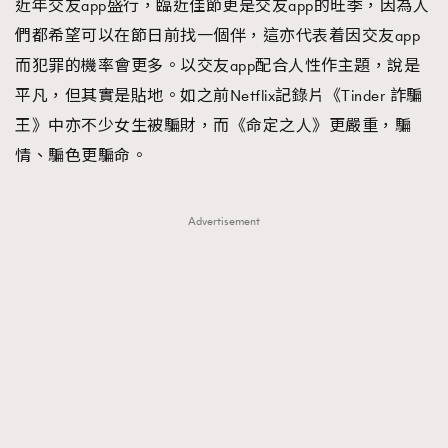
近年交友app盛行，臨近佳節更是交友app的旺季，因為人
們都希望可以在節日前找一個伴，這亦代表着因交友app
而犯罪的機率會更多。以交友app配合人性作主題，說是
平凡，但其實是貼地。如之前Netflix記錄片《Tinder 詐騙
王》中亦不少女生被騙財，而《命定之人》更嚴重，騙
情、騙色更騙命。
Advertisement