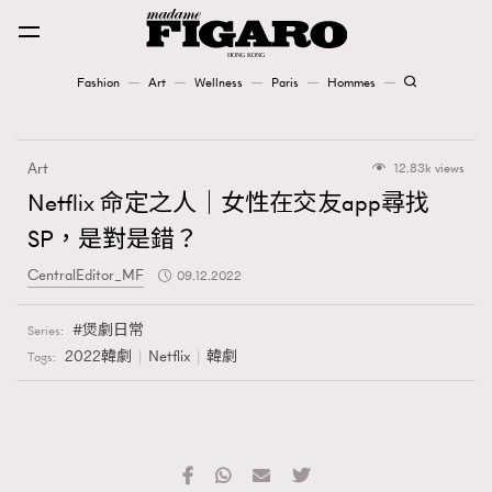
Fashion
Art
Wellness
Paris
Hommes
Fashion
Art
12.83k views
Art
Netflix 命定之人｜女性在交友app尋找
SP，是對是錯？
Wellness
CentralEditor_MF
09.12.2022
Karena Lam is On Our Cover
煲劇日常
Series:
Paris
2022韓劇
Netflix
韓劇
Tags:
Hommes