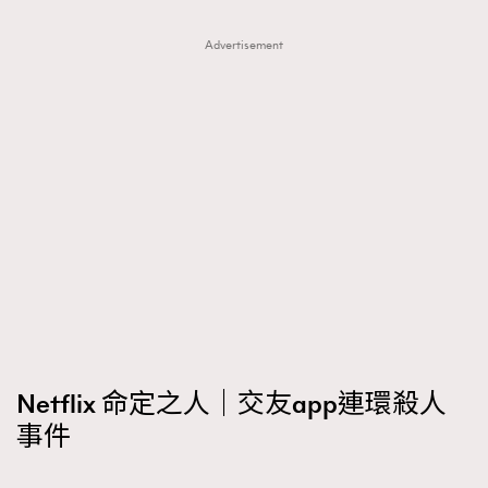
FigaroTalk
48
FigaroWatch
83
Advertisement
Grooming&Fitness
38
HommesFashion
2
HommeStyle
132
NoBagNoLife
349
People
53
#FigaroIssue 專訪陳漢娜Hanna與Takuro｜模特
TheFrenchWay
145
情侶談愛情
VAxChowSangSang
4
WatchesWonder&Beyond
21
WatchesWonder&Beyond
1
向ChanelN°5致敬
1
Netflix 命定之人｜交友app連環殺人
大時代小事情
42
事件
時尚熱話
537
時尚配飾
297