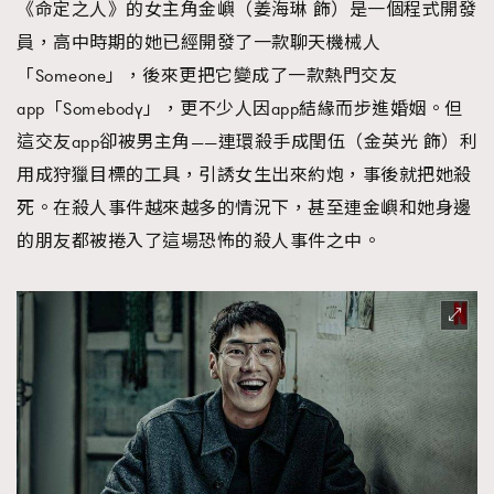
《命定之人》的女主角金嶼（姜海琳 飾）是一個程式開發
時裝心理學
2
員，高中時期的她已經開發了一款聊天機械人
當巨蟹座遇上處女座 Tyson Yoshi x 林家謙
煲劇日常
334
「Someone」，後來更把它變成了一款熱門交友
玩物壯志
1
app「Somebody」，更不少人因app結緣而步進婚姻。但
這交友app卻被男主角——連環殺手成閏伍（金英光 飾）利
用成狩獵目標的工具，引誘女生出來約炮，事後就把她殺
死。在殺人事件越來越多的情況下，甚至連金嶼和她身邊
的朋友都被捲入了這場恐怖的殺人事件之中。
本人已詳閱並同意遵守本文列明條款及細則。 請瀏覽
(
nmg.com.hk/privacy
) 閱讀本公司的私隱政策聲明。
本人願意接收新傳媒集團的最新消息及其他宣傳資訊，本人同意
新傳媒集團使用本人的個人資料於任何推廣用途。