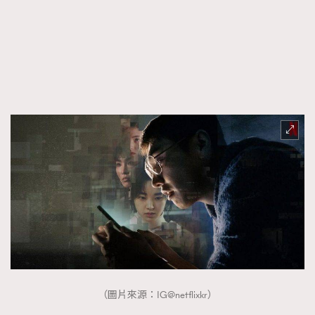
FigaroFrancais
41
FigaroGadget
1
FigaroHealth
647
FigaroHub
128
FigaroIcon
68
法國五月French May專訪四位香港文藝代表
FigaroInsight
156
FigaroIssue
271
FigaroJewellery
87
FigaroLifestyle
230
FigaroLove
89
FigaroMasterclass
20
FigaroMusic
90
FigaroStyle
89
#FigaroIssue 容祖兒封面專訪｜追逐歌手夢
（圖片來源：IG@netflixkr）
FigaroSubculture
14