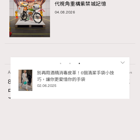
代視角重構紫禁城記憶
04.08.2026
Art
7.2k views
私藏的顯
別再用酒精消毒皮革！6個清潔手袋小技
巧，讓你更愛惜你的手袋
8月香港藝術展覽：香港故宮文化博物館《城
02.06.2025
中一日》、遊戲迷必訪《游於藝乎》、《西
源里選畫》捕捉香港情懷
Ankie Pang
07.08.2026
RECOMMENDED
FigaroAesthetic
Series:
藝術
藝術展覽
香港故宮文化博物館
Tags: