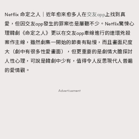
TRENDING
Netflix 命定之人｜近年愈來愈多人在
交友app
上找到真
#FigaroExhibition 群星力撐MF X Leung Mo《See
AFrenchMind
3
愛，但因交友app發生的罪案也是屢聽不少。Netflix驚悚心
You In My Dream》展覽
DressLikeAParisienne
1
理韓劇《命定之人》更以在交友app牽線進行的連環兇殺
EmpowerF
103
案作主線，雖然劇集一開始的節奏有點慢，而且畫面尺度
FashionWeek
191
大（劇中有很多性愛畫面），但更重要的是劇情大膽探討
FigaroAesthetic
308
人性心理，可說是韓劇中少有，值得令人反思現代人普遍
FigaroAstrology
416
的愛情觀。
FigaroBeauty
424
FigaroBeautyRitual
7
Advertisement
FigaroCeleb
547
#FigaroExhibition Wyman 揭曉 Figaro Exhibition
FigaroCinéma
281
第二站！
FigaroDigitalCover
17
FigaroExhibition
12
FigaroExpert
1