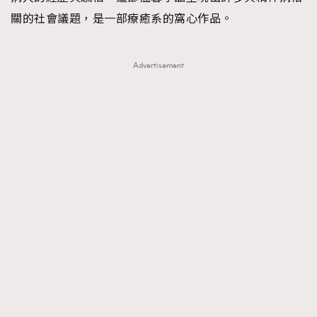
關的社會議題，是一部療癒系的窩心作品。
About us
Collaboration Opportunity
Disclaimer
Privacy
New Media Group
|
Madame Figaro editions:
France
|
Greece
|
Japan
|
Portugal
|
Spain
Advertisement