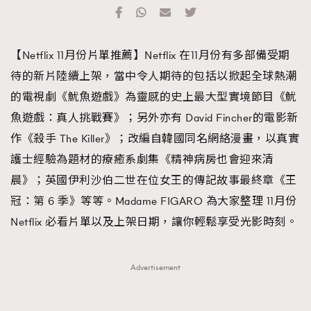
TRENDING
#FigaroExhibition 群星力撐MF X Leung Mo《See
AFrenchMind
3
【Netflix 11月份片單推薦】Netflix 在11月份有多部備受期
You In My Dream》展覽
DressLikeAParisienne
1
待的新片陸續上架，當中令人期待的包括以掀起全球熱潮
EmpowerF
103
的電視劇《魷魚遊戲》為靈感的史上最大型實境節目《魷
FashionWeek
191
魚遊戲：真人挑戰賽》；另外亦有 David Fincher的電影新
FigaroAesthetic
308
作《殺手 The Killer》；改編自韓國同名網絡漫畫，以真實
FigaroAstrology
416
護士經驗為題材的療癒系劇集《精神病房也會迎來清
FigaroBeauty
424
晨》；英國伊利沙伯二世在位女王的傳記故事最終章《王
FigaroBeautyRitual
7
冠：第 6 季》等等。Madame FIGARO 為大家整理 11月份
FigaroCeleb
547
Netflix 必看片單以及上架日期，讓你輕鬆享受光影時刻。
#FigaroExhibition Wyman 揭曉 Figaro Exhibition
FigaroCinéma
281
第二站！
FigaroDigitalCover
17
Advertisement
FigaroExhibition
12
FigaroExpert
1