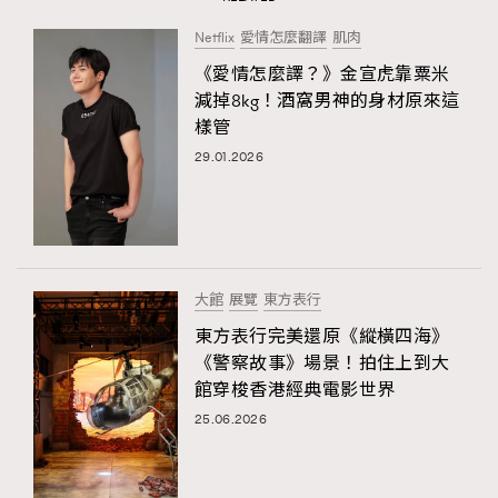
Netflix
愛情怎麼翻譯
肌肉
《愛情怎麼譯？》金宣虎靠粟米
減掉8kg！酒窩男神的身材原來這
樣管
29.01.2026
大館
展覽
東方表行
東方表行完美還原《縱橫四海》
《警察故事》場景！拍住上到大
館穿梭香港經典電影世界
25.06.2026