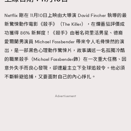
Netflix 剛在 11月10日上映由大導演 David Fincher 執導的最
新驚悚動作電影《殺手》（The Killer），在爛番茄評價成
功獲得 86% 新鮮度！《殺手》由著名荷里活男星、德裔
愛爾蘭男演員 Michael Fassbender 帶來令人毛骨悚然的演
出，是一部黑色心理動作驚悚片，故事講述一名孤獨冷酷
的職業殺手（Michael Fassbender飾）在一次重大任務、因
意外失手而良心發現，卻遭雇主立下全球追殺令。他必須
不斷躲避追捕，又要面對自己的內心掙扎。
Advertisement