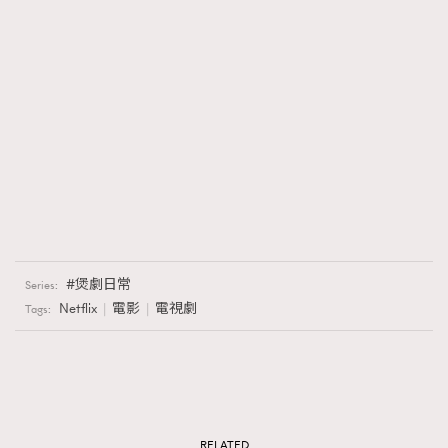
AFrenchMind
DressLikeAParisienne
EmpowerF
FashionWeek
FigaroAesthetic
煲劇日常
Series:
Netflix
電影
電視劇
Tags:
RELATED