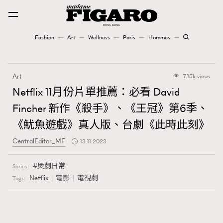
Fashion
Art
Wellness
Paris
Hommes
Fashion
Art
7.15k views
Art
Netflix 11月份片單推薦：必看 David
Fincher 新作《殺手》、《王冠》第6季、
Wellness
《魷魚遊戲》真人版、台劇《此時此刻》
Karena Lam is On Our Cover
CentralEditor_MF
13.11.2023
Paris
煲劇日常
Series:
Netflix
電影
電視劇
Tags:
Hommes