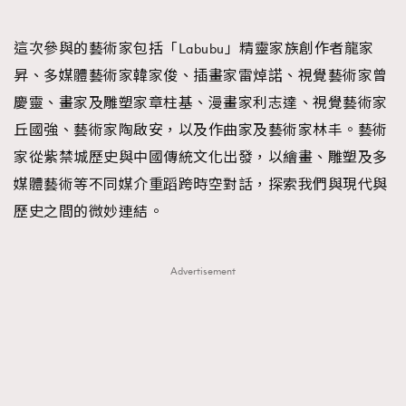
這次參與的藝術家包括「Labubu」精靈家族創作者龍家
昇、多媒體藝術家韓家俊、插畫家雷焯諾、視覺藝術家曾
慶靈、畫家及雕塑家章柱基、漫畫家利志達、視覺藝術家
丘國強、藝術家陶啟安，以及作曲家及藝術家林丰。藝術
家從紫禁城歷史與中國傳統文化出發，以繪畫、雕塑及多
媒體藝術等不同媒介重蹈跨時空對話，探索我們與現代與
歷史之間的微妙連結。
Advertisement