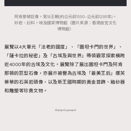
阿肯那頓巨像。第18王朝(約公元前1550–公元前1295年)。
砂岩、顔料。埃及國家博物館（圖片來源：香港故宮文化
博物館）
展覽以4大單元「法老的國度」、「圖坦卡門的世界」、
「薩卡拉的秘密」及「古埃及與世界」帶領觀眾探索橫跨
近4000年的古埃及文化。展覽除了展出圖坦卡門及阿肯
那頓的巨型石像，亦展示被譽為古埃及「最美王后」娜芙
蒂蒂的石英岩頭像，以及新王國時期的黃金首飾、釉砂器
和雕塑等珍貴文物。
Advertisement