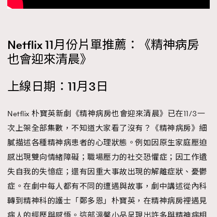
時裝心理學
2
當巨蟹座遇上處女座 Tyson Yoshi x 林家謙
煲劇日常
334
玩物壯志
1
Netflix 11月份片單推薦：《精神病房
也會迎來清晨》
上線日期：11月3日
Netflix 朴寶英新劇《精神病房也會迎來清晨》已在11/3一
次上架全部集數，不知道大家看了沒有？《精神病房》細
本人已詳閱並同意遵守本文列明條款及細則。 請瀏覽
膩描述各種精神病患者的心理狀態。例如因原生家庭壓迫
(
nmg.com.hk/privacy
) 閱讀本公司的私隱政策聲明。
本人願意接收新傳媒集團的最新消息及其他宣傳資訊，本人同意
感出現雙向情緒障礙；職場壓力的社交恐懼症；因工作遺
新傳媒集團使用本人的個人資料於任何推廣用途。
失自我的失憶症；還有因重大事故出現的解離症狀、憂鬱
症。在劇中每人都有不同的遭遇與故事，劇中講述從內科
轉到精神科的護士「鄭多恩」朴寶英，在精神病房裡遇見
病人的經歷與感悟。這部溫馨小品呈現出許多與精神病相