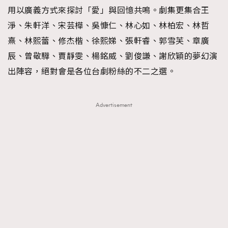
用以廣義方式來探討「愛」與回憶共鳴。劇集更集合王
淨、朱軒洋、宋芸樺、吳慷仁、林心如、林柏宏、林哲
熹、林熙蕾、修杰楷、徐熙娣、張軒睿、郭雪芙、章廣
辰、曾敬驊、賈靜雯、楊銘威、劉俊謙、謝欣穎的夢幻演
出陣容，絕對會是各位台劇粉絲的不二之選。
Advertisement