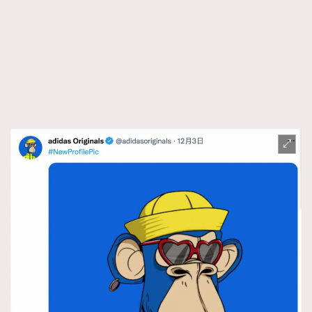
TRENDING
AFrenchMind
DressLikeAParisienne
EmpowerF
FashionWeek
FigaroAesthetic