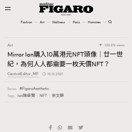
Fashion
Art
Wellness
Paris
Hommes
Fashion
Art
100.81k views
Art
Mirror Ian購入10萬港元NFT頭像｜廿一世
紀，為何人人都需要一枚天價NFT？
Wellness
CentralEditor_MF
15.12.2021
Karena Lam is On Our Cover
FigaroAesthetic
Series:
Paris
Ian陳卓賢
NFT
余文樂
Tags:
Hommes