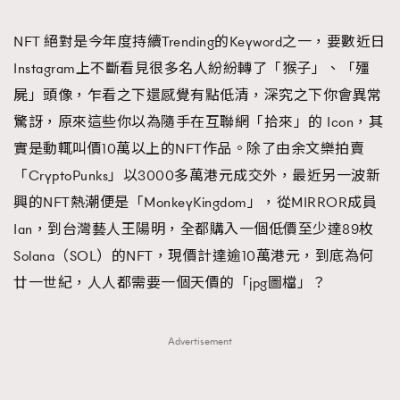
TRENDING
NFT 絕對是今年度持續Trending的Keyword之一，要數近日
#FigaroExhibition 群星力撐MF X Leung Mo《See
AFrenchMind
3
Instagram上不斷看見很多名人紛紛轉了「猴子」、「殭
You In My Dream》展覽
DressLikeAParisienne
1
屍」頭像，乍看之下還感覺有點低清，深究之下你會異常
EmpowerF
103
驚訝，原來這些你以為隨手在互聯網「拾來」的 Icon，其
FashionWeek
191
實是動輒叫價10萬以上的NFT作品。除了由余文樂拍賣
FigaroAesthetic
308
「CryptoPunks」以3000多萬港元成交外，最近另一波新
FigaroAstrology
416
興的NFT熱潮便是「MonkeyKingdom」，從MIRROR成員
FigaroBeauty
424
Ian，到台灣藝人王陽明，全都購入一個低價至少達89枚
FigaroBeautyRitual
7
Solana（SOL）的NFT，現價計達逾10萬港元，到底為何
FigaroCeleb
547
廿一世紀，人人都需要一個天價的「jpg圖檔」？
#FigaroExhibition Wyman 揭曉 Figaro Exhibition
FigaroCinéma
281
第二站！
FigaroDigitalCover
17
Advertisement
FigaroExhibition
12
FigaroExpert
1