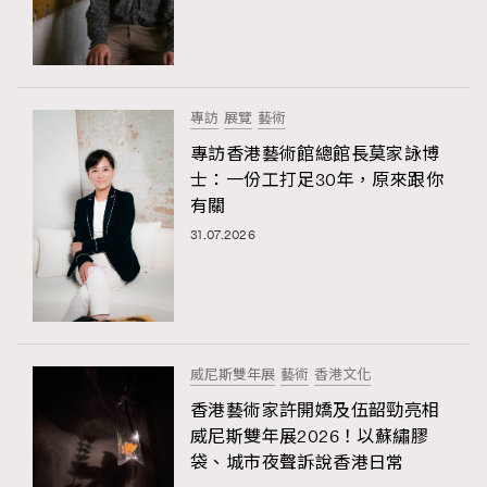
專訪
展覽
藝術
專訪香港藝術館總館長莫家詠博
士：一份工打足30年，原來跟你
有關
31.07.2026
威尼斯雙年展
藝術
香港文化
香港藝術家許開嬌及伍韶勁亮相
威尼斯雙年展2026！以蘇繡膠
袋、城市夜聲訴說香港日常