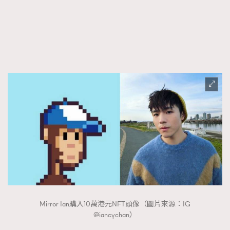
FigaroTalk
48
FigaroWatch
83
Grooming&Fitness
38
HommesFashion
2
HommeStyle
132
NoBagNoLife
349
People
53
#FigaroIssue 專訪陳漢娜Hanna與Takuro｜模特
TheFrenchWay
145
情侶談愛情
VAxChowSangSang
4
WatchesWonder&Beyond
21
WatchesWonder&Beyond
1
向ChanelN°5致敬
1
大時代小事情
42
Mirror Ian購入10萬港元NFT頭像（圖片來源：IG
時尚熱話
537
@iancychan）
時尚配飾
297