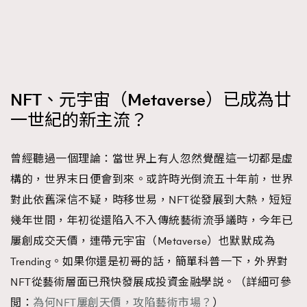
About us
Collaboration Opportunity
Disclaimer
Privacy
New Media Group
|
Madame Figaro editions:
France
|
Greece
|
Japan
|
Portugal
|
Spain
NFT、元宇宙（Metaverse）已成為廿
一世紀的新主流？
曾經聽過一個理論：當世界上有人忽然覺醒這一切都是虛
構的，世界末日便會到來。或許時光倒流五十年前，世界
對此依舊深信不疑，時移世易，NFT從發展到大熱，短短
幾年世間，年初從還陷入不入傳統藝術流爭議時，今年已
屢創成交天價，連帶元宇宙（Metaverse）也默默成為
Trending。如果你還是初哥的話，簡單科普一下，外界對
NFT從藝術層面已飛快發展成投資金融學説。（詳細可參
閲：
為何NFT屢創天價，攻陷藝術市場？
）