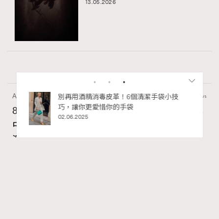
13.05.2026
Art
7.2k views
私藏的顯
別再用酒精消毒皮革！6個清潔手袋小技
巧，讓你更愛惜你的手袋
8月香港藝術展覽：香港故宮文化博物館《城
02.06.2025
中一日》、遊戲迷必訪《游於藝乎》、《西
源里選畫》捕捉香港情懷
Ankie Pang
4 hours ago
RECOMMENDED
FigaroAesthetic
Series:
藝術
藝術展覽
香港故宮文化博物館
Tags: