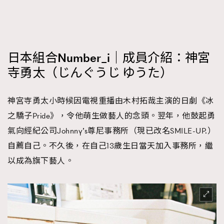
日本組合Number_i｜成員介紹：神宮
寺勇太（じんぐうじ ゆうた）
神宮寺勇太小時候因電視重播由木村拓哉主演的日劇《冰
之驕子Pride》，令他萌生做藝人的念頭。翌年，他鼓起勇
氣向經紀公司Johnny’s尊尼事務所（現已改名SMILE-UP.）
自薦自己。不久後，在自己13歲生日當天加入事務所，繼
以成為旗下藝人。