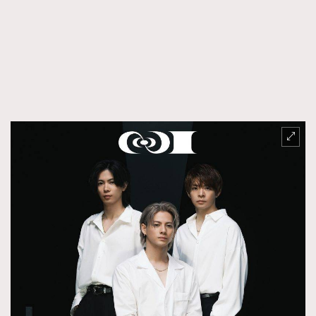
FigaroTalk
48
FigaroWatch
83
Grooming&Fitness
38
HommesFashion
2
HommeStyle
132
NoBagNoLife
349
People
53
#FigaroIssue 專訪陳漢娜Hanna與Takuro｜模特
TheFrenchWay
145
情侶談愛情
VAxChowSangSang
4
WatchesWonder&Beyond
21
WatchesWonder&Beyond
1
向ChanelN°5致敬
1
大時代小事情
42
時尚熱話
537
時尚配飾
297