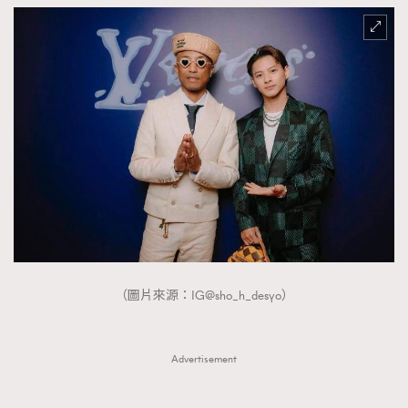
（圖片來源：IG@sho_h_desyo）
Advertisement