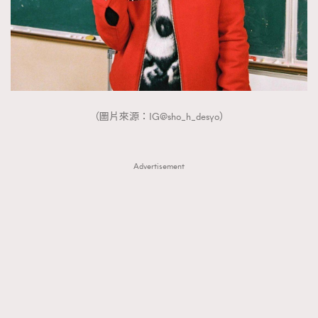
（圖片來源：IG@sho_h_desyo）
Advertisement