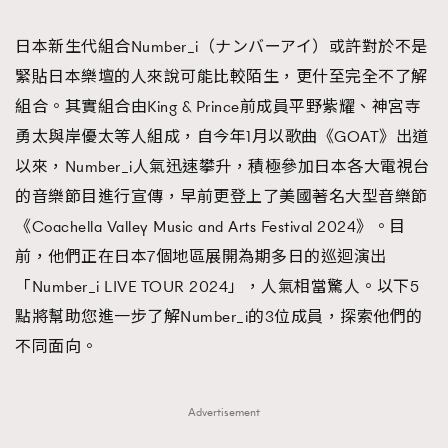
TRENDING
日本新生代組合Number_i（ナンバーアイ）或許對於不是
#FigaroExhibition 群星力撐MF X Leung Mo《See
AFrenchMind
3
緊貼日本樂壇的人來說可能比較陌生，更什至完全不了解
You In My Dream》展覽
DressLikeAParisienne
1
組合。其實組合由King & Prince前成員平野紫耀、神宮寺
EmpowerF
103
勇太與岸優太等人組成，自今年1月以歌曲《GOAT》出道
FashionWeek
191
以來，Number_i人氣迅速攀升，積極參加日本各大電視台
FigaroAesthetic
308
的音樂節目進行宣傳，早前更登上了美國著名大型音樂節
FigaroAstrology
416
《Coachella Valley Music and Arts Festival 2024》。目
FigaroBeauty
424
前，他們正在日本7個地區展開為期多日的巡迴演出
FigaroBeautyRitual
7
「Number_i LIVE TOUR 2024」，人氣相當驚人。以下5
FigaroCeleb
547
點將幫助您進一步了解Number_i的3位成員，探索他們的
#FigaroExhibition Wyman 揭曉 Figaro Exhibition
FigaroCinéma
281
不同面向。
第二站！
FigaroDigitalCover
17
FigaroExhibition
12
Advertisement
FigaroExpert
1