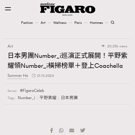
Fashion
Art
Wellness
Paris
Hommes
Fashion
Art
20.28k views
Art
日本男團Number_i巡演正式展開！平野紫
耀領Number_i橫掃榜單＋登上Coachella
Wellness
Summer Ha
01.10.2024
Karena Lam is On Our Cover
FigaroCeleb
Series:
Paris
Number_i
平野紫耀
日本男團
Tags:
Hommes