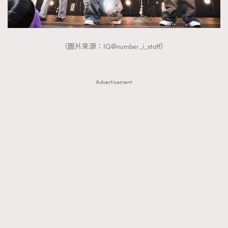
About us
Collaboration Opportunity
Disclaimer
Privacy
New Media Group
|
Madame Figaro editions:
France
|
Greece
|
Japan
|
Portugal
|
Spain
（圖片來源：IG@number_i_staff）
Advertisement