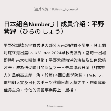
（圖片來源：IG@sho_h_desyo）
日本組合Number_i｜成員介紹：平野
紫耀（ひらの しょう）
平野紫耀這名字對香港大部分人來說絕對不陌生，其上個
月底來港出席Louis Vuitton 2024早秋男裝秀，當時一出場
即時引來大批粉絲哄動！平野紫耀精湛的演技及出色歌唱
才華，成為備受矚目的新星之一。去年憑着日劇《詐欺獵
人》黑崎高志郎一角，於第114回日劇學院賞、TVstation
電視劇大賞及日刊スポーツ秋季日劇大獎之中，均勇奪最
佳男主角，令他的演藝事業再上一層樓。
Advertisement
TRENDING