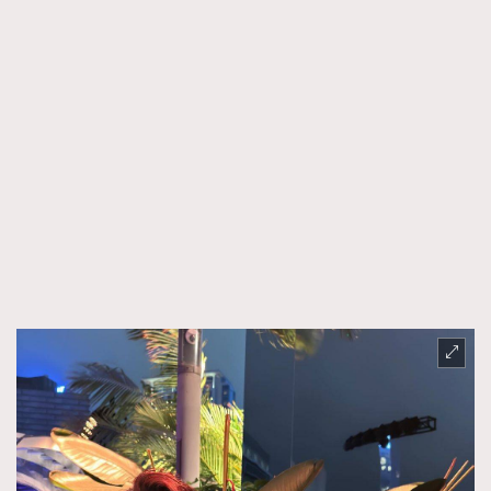
AFrenchMind
DressLikeAParisienne
EmpowerF
FashionWeek
FigaroAesthetic