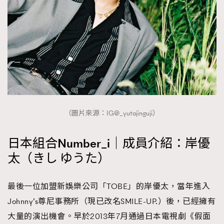
（圖片來源：IG@_yutajinguji）
日本組合Number_i｜成員介紹：岸優
太（きし ゆうた）
最後一位加盟新娛樂公司「TOBE」的岸優太，當年進入
Johnny’s尊尼事務所（現已改名SMILE-UP.）後，已經擁有
大量的演出機會。早於2013年7月通過日本電視劇《假面