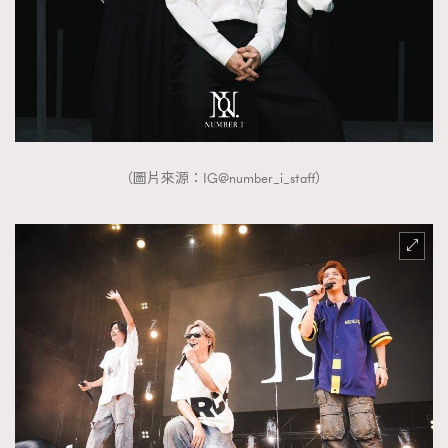
時裝心理學
2
當巨蟹座遇上處女座 Tyson Yoshi x 林家謙
煲劇日常
334
玩物壯志
1
（圖片來源：IG@number_i_staff）
本人已詳閱並同意遵守本文列明條款及細則。 請瀏覽
(
nmg.com.hk/privacy
) 閱讀本公司的私隱政策聲明。
本人願意接收新傳媒集團的最新消息及其他宣傳資訊，本人同意
新傳媒集團使用本人的個人資料於任何推廣用途。