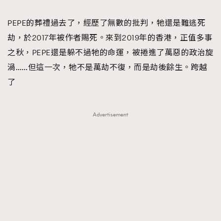
TRENDING
PEPE的葬禮過去了，經歷了無數的批判，牠還是難逃死
#FigaroExhibition 群星力撐MF X Leung Mo《See
AFrenchMind
3
劫，於2017年被作者賜死。來到2019年的香港，正值多事
You In My Dream》展覽
DressLikeAParisienne
1
之秋，PEPE還是躲不過牠的命運，被捲進了萬惡的政治旋
EmpowerF
103
渦……但這一次，牠不是萬劫不復，而是劫後餘生。跨越
FashionWeek
191
了
FigaroAesthetic
308
FigaroAstrology
416
Advertisement
FigaroBeauty
424
FigaroBeautyRitual
7
FigaroCeleb
547
#FigaroExhibition Wyman 揭曉 Figaro Exhibition
FigaroCinéma
281
第二站！
FigaroDigitalCover
17
FigaroExhibition
12
FigaroExpert
1