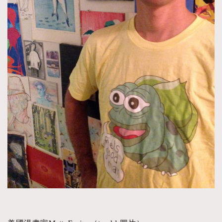
About us
Collaboration Opportunity
Disclaimer
Privacy
New Media Group
|
Madame Figaro editions:
France
|
Greece
|
Japan
|
Portugal
|
Spain