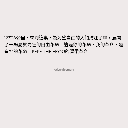
FigaroFrancais
41
FigaroGadget
1
FigaroHealth
647
FigaroHub
128
12708公里，來到這裏，為渴望自由的人們撐起了傘，展開
FigaroIcon
68
了一場屬於青蛙的自由革命。這是你的革命，我的革命，還
法國五月French May專訪四位香港文藝代表
FigaroInsight
156
有牠的革命。PEPE THE FROG的溫柔革命。
FigaroIssue
271
FigaroJewellery
87
Advertisement
FigaroLifestyle
230
FigaroLove
89
FigaroMasterclass
20
FigaroMusic
90
FigaroStyle
89
#FigaroIssue 容祖兒封面專訪｜追逐歌手夢
FigaroSubculture
14