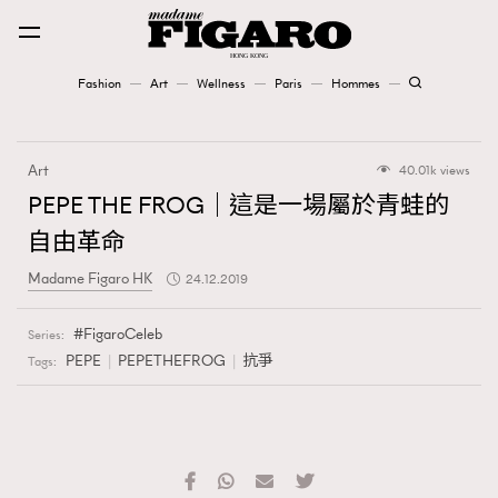
Fashion
Art
Wellness
Paris
Hommes
Fashion
Art
40.01k views
Art
PEPE THE FROG｜這是一場屬於青蛙的
自由革命
Wellness
Madame Figaro HK
24.12.2019
Karena Lam is On Our Cover
FigaroCeleb
Series:
Paris
PEPE
PEPETHEFROG
抗爭
Tags:
Hommes