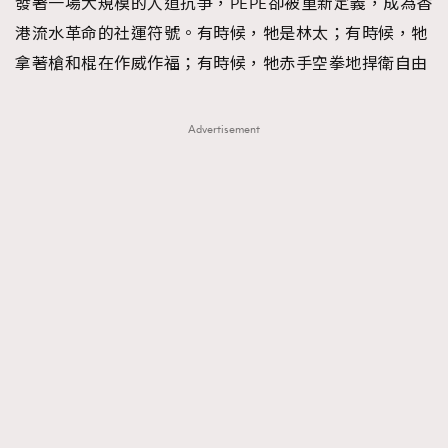
發著一場大規模的人道抗爭，PEPE卻被重新定義，成為香
港流水革命的社運符號。有時候，牠是林太；有時候，牠
拿著槍和棍在作威作福；有時候，牠赤手空拳地捍衛自由
Advertisement