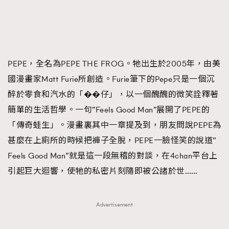
FigaroTalk
48
FigaroWatch
83
Grooming&Fitness
38
HommesFashion
2
PEPE，全名為PEPE THE FROG。牠出生於2005年，由美
HommeStyle
132
國漫畫家Matt Furie所創造。Furie筆下的Pepe只是一個沉
NoBagNoLife
349
醉於零食和汽水的「��仔」，以一個醜醜的微笑詮釋著
People
53
簡單的生活哲學。一句”Feels Good Man”展開了PEPE的
#FigaroIssue 專訪陳漢娜Hanna與Takuro｜模特
TheFrenchWay
145
情侶談愛情
「傳奇蛙生」。漫畫裏其中一章提及到，朋友問說PEPE為
VAxChowSangSang
4
甚麼在上廁所的時候把褲子全脫，PEPE一臉怪笑的說道”
WatchesWonder&Beyond
21
Feels Good Man”就是這一段無稽的對談，在4chan平台上
WatchesWonder&Beyond
1
引起巨大迴響，使牠的私密片刻隨即被公諸於世……
向ChanelN°5致敬
1
大時代小事情
42
Advertisement
時尚熱話
537
時尚配飾
297