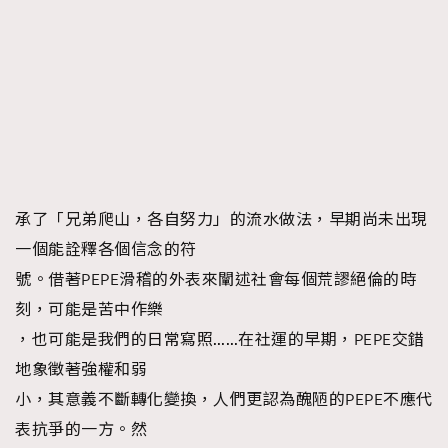
承了「兄弟爬山，各自努力」的流水做法，早期尚未出現
一個能詮釋各個信念的符
號。借著PEPE滑稽的外表來闡述社會每個荒謬絕倫的時
刻，可能是苦中作樂
，也可能是我們的日常寫照……在社運的早期，PEPE交錯
地象徵著強權和弱
小，其意義不斷轉化變換，人們更認為醜陋的PEPE不應代
表抗爭的一方。然