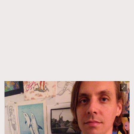
時裝心理學
2
當巨蟹座遇上處女座 Tyson Yoshi x 林家謙
煲劇日常
334
玩物壯志
1
本人已詳閱並同意遵守本文列明條款及細則。 請瀏覽
(
nmg.com.hk/privacy
) 閱讀本公司的私隱政策聲明。
本人願意接收新傳媒集團的最新消息及其他宣傳資訊，本人同意
新傳媒集團使用本人的個人資料於任何推廣用途。