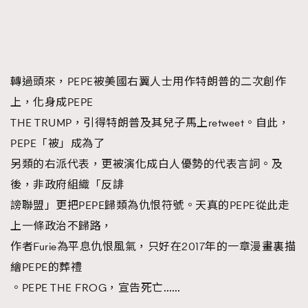
轉過頭來，PEPE被美國右翼人士用作特朗普的二次創作
上，化身成PEPE
THE TRUMP，引得特朗普及其兒子馬上retweet。自此，
PEPE「被」成為了
另類的右派代表，更被演化成白人優勢的代表言詞。及
後，非政府組織「反誹
謗聯盟」更把PEPE歸類為仇恨符號。天真的PEPE從此走
上一條政治不歸路，
作者Furie為平息仇恨風氣，只好在2017年的一章漫畫裏描
繪PEPE的葬禮
。PEPE THE FROG，宣告死亡……
TRENDING