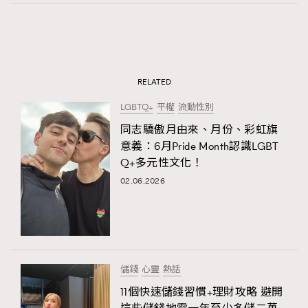
RELATED
LGBTQ+
平權
流動性別
同志驕傲月由來、月份、彩虹旗
意義：6月Pride Month認識LGBT
Q+多元性文化！
02.06.2026
儲錢
心靈
熱話
11個快速儲錢習慣+理財攻略 避開