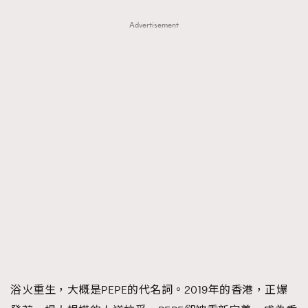
AFrenchMind
DressLikeAParisienne
Advertisement
EmpowerF
FashionWeek
FigaroAesthetic
浴火重生，大概是PEPE的代名詞。2019年的香港，正爆