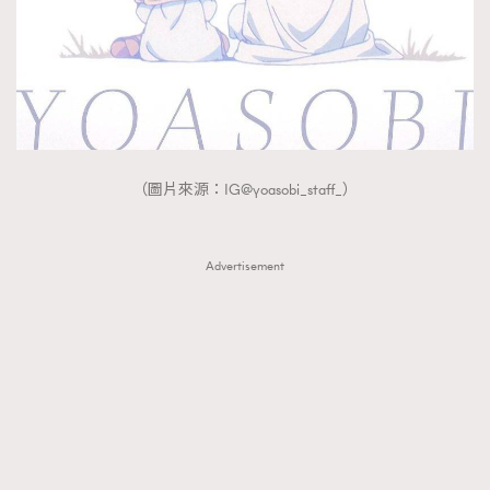
（圖片來源：IG@yoasobi_staff_）
Advertisement