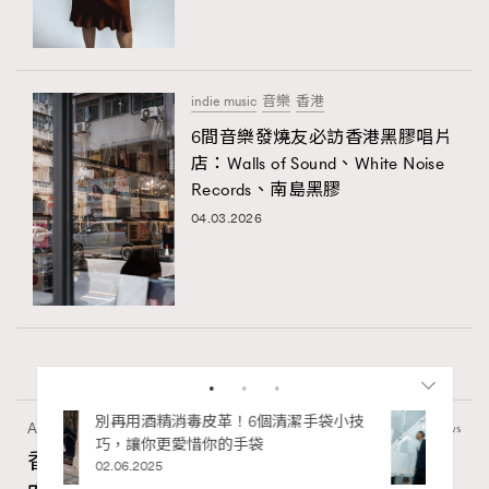
indie music
音樂
香港
6間音樂發燒友必訪香港黑膠唱片
店：Walls of Sound、White Noise
Records、南島黑膠
04.03.2026
袋小技
人生如迷宮，如何走好每一步？Chubb安
達人壽 x 泰國藝術家Wit《生命軌跡 Life
Art
410 views
Chapters》登陸2026年巴塞爾藝術展香港
香港故宮文化博物館《城中一日──跨越時
展會
27.03.2026