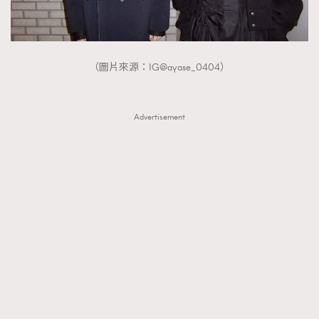
FigaroTalk
48
FigaroWatch
83
Grooming&Fitness
38
（圖片來源：IG@ayase_0404）
HommesFashion
2
HommeStyle
132
NoBagNoLife
349
Advertisement
People
53
#FigaroIssue 專訪陳漢娜Hanna與Takuro｜模特
TheFrenchWay
145
情侶談愛情
VAxChowSangSang
4
WatchesWonder&Beyond
21
WatchesWonder&Beyond
1
向ChanelN°5致敬
1
大時代小事情
42
時尚熱話
537
時尚配飾
297