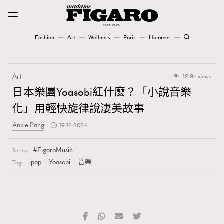
Fashion
Art
Wellness
Paris
Hommes
Fashion
Art
12.9k views
Art
日本樂團Yoasobi紅什麼？「小說音樂
化」用輕快旋律說淒美故事
Wellness
Ankie Pang
19.12.2024
Karena Lam is On Our Cover
FigaroMusic
Series:
Paris
jpop
Yoasobi
音樂
Tags:
Hommes