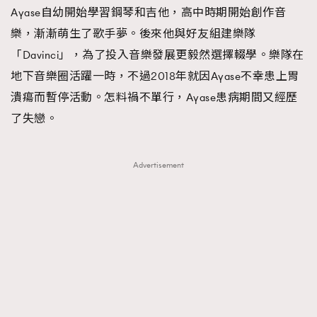
Ayase自幼開始學習鋼琴和吉他，高中時期開始創作音
About us
Collaboration Opportunity
Disclaimer
Privacy
樂，漸漸萌生了歌手夢。後來他與好友組建樂隊
New Media Group
|
Madame Figaro editions:
France
|
Greece
「Davinci」，為了投入音樂發展更毅然選擇輟學。樂隊在
|
Japan
|
Portugal
|
Spain
地下音樂圈活躍一時，不過2018年就因Ayase不幸患上胃
潰瘍而暫停活動。怎料禍不單行，Ayase患病期間又經歷
了失戀。
Advertisement