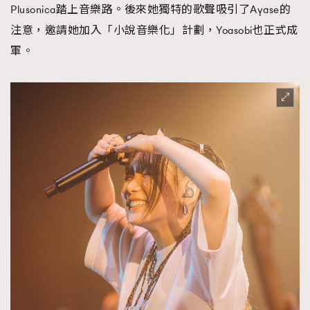
TRENDING
Plusonica踏上音樂路。後來她獨特的歌聲吸引了Ayase的
注意，邀請她加入「小說音樂化」計劃，Yoasobi也正式成
AFrenchMind
DressLikeAParisienne
軍。
EmpowerF
FashionWeek
FigaroAesthetic