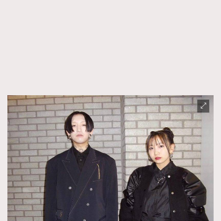
FigaroFrancais
41
FigaroGadget
1
FigaroHealth
647
FigaroHub
128
FigaroIcon
68
法國五月French May專訪四位香港文藝代表
FigaroInsight
156
FigaroIssue
271
FigaroJewellery
87
FigaroLifestyle
230
FigaroLove
89
FigaroMasterclass
20
FigaroMusic
90
FigaroStyle
89
#FigaroIssue 容祖兒封面專訪｜追逐歌手夢
FigaroSubculture
14