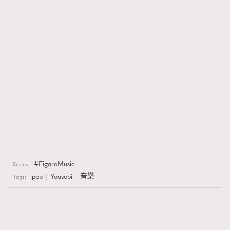
FigaroMusic
Series:
jpop
Yoasobi
音樂
Tags: