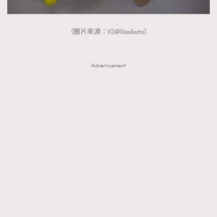
（圖片來源：IG@lilasikuta）
Advertisement