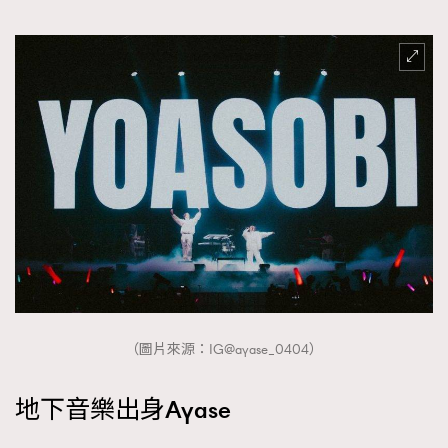
時裝心理學
2
當巨蟹座遇上處女座 Tyson Yoshi x 林家謙
煲劇日常
334
玩物壯志
1
本人已詳閱並同意遵守本文列明條款及細則。 請瀏覽
(
nmg.com.hk/privacy
) 閱讀本公司的私隱政策聲明。
本人願意接收新傳媒集團的最新消息及其他宣傳資訊，本人同意
新傳媒集團使用本人的個人資料於任何推廣用途。
（圖片來源：IG@ayase_0404）
地下音樂出身Ayase