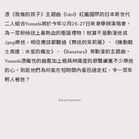
TRENDING
憑《我推的孩子》主題曲《Idol》紅遍國際的日本新世代
#FigaroExhibition 群星力撐MF X Leung Mo《See
AFrenchMind
3
二人組合Yoasobi將於今年12月26-27日來港舉辦演唱會，
You In My Dream》展覽
DressLikeAParisienne
1
為一眾粉絲送上最熱血的聖誕禮物！就算不是動漫迷或
EmpowerF
103
Jpop樂迷，相信應該都聽過《葬送的芙莉蓮》、《機動戰
FashionWeek
191
士高達：水星的魔女》、《Beastars》等動漫的主題曲。
FigaroAesthetic
308
Yoasobi憑魔性的曲風加上極具辨識度的歌聲虜獲不少樂迷
FigaroAstrology
415
的心。到底他們為何能在短時間內看迅速走紅，令一眾年
FigaroBeauty
424
輕人著迷？
FigaroBeautyRitual
7
FigaroCeleb
547
Advertisement
#FigaroExhibition Wyman 揭曉 Figaro Exhibition
FigaroCinéma
281
第二站！
FigaroDigitalCover
17
FigaroExhibition
12
FigaroExpert
1