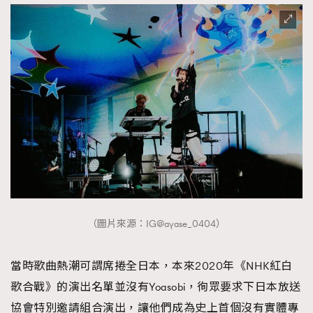
（圖片來源：IG@ayase_0404）
當時歌曲熱潮可謂席捲全日本，本來2020年《NHK紅白
歌合戰》的演出名單並沒有Yoasobi，徇眾要求下日本放送
協會特別邀請組合演出，讓他們成為史上首個沒有實體專