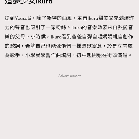
追夢少女Ikura
提到Yoasobi，除了獨特的曲風，主音Ikura甜美又充滿爆炸
力的聲音也吸引了一眾粉絲。Ikura的音樂啟蒙來自熱愛音
樂的父母。小時侯，Ikura看到爸爸自彈自唱媽媽親自創作
的歌詞，希望自己也能像他們一樣憑歌寄意，於是立志成
為歌手，小學就學習作曲填詞，初中起開始在街頭演唱。
Advertisement