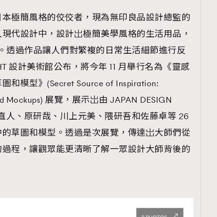
TRENDING
日本極簡風格的佼佼者，現為無印良品設計總監的
ressLikeAParisienne
Empower
入現代設計中，設計岀極簡美學風格的生活用品，
FigaroAesthetic
寂)的思維。透過作品讓人們對繁複的日常生活細節進行反
 SIGHT 設計美術館公布，將今年 11 月舉行名為《靈感
ecret Source of Inspiration:
hes and Mockups) 展覽，展示岀由 JAPAN DESIGN
深澤直人、原研哉、川上元美、隈研吾和佐藤卓等 26
中的草圖和模型。透過是次展覽，傳達岀大師們從
的過程，讓觀眾能更清晰了解一眾設計大師背後的