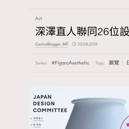
Art
深澤直人聯同26位
Fashion
CentralBlogger_MF
23.09.2019
Art
FigaroAesthetic
展覽
Series:
Tags:
Wellness
Paris