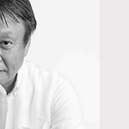
FigaroDigitalCover
12
FigaroExhibition
1
FigaroExpert
41
FigaroFrancais
1
FigaroGadget
647
FigaroHealth
128
FigaroHub
68
FigaroIcon
156
FigaroInsight