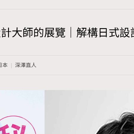
設計大師的展覽｜解構日式設
TRENDING
3
AFrenchMind
日本
深澤直人
1
DressLikeAParisienne
103
EmpowerF
191
FashionWeek
308
FigaroAesthetic