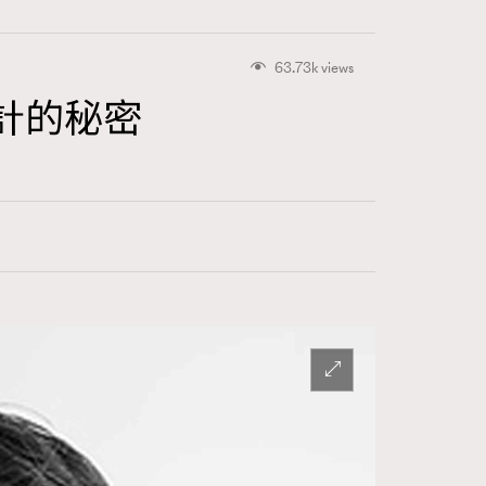
63.73k views
計的秘密
415
FigaroAstrology
424
FigaroBeauty
7
FigaroBeautyRitual
547
FigaroCeleb
281
FigaroCinéma
17