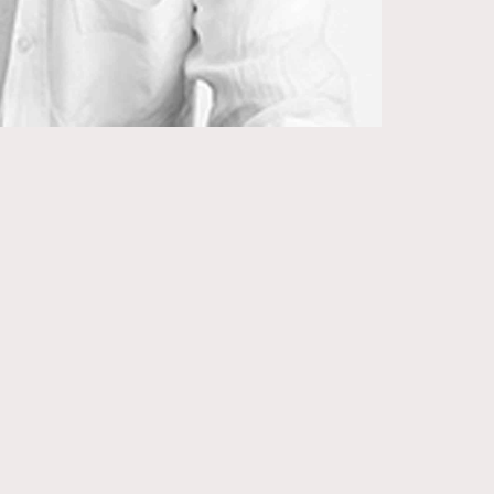
271
FigaroIssue
87
FigaroJewellery
230
FigaroLifestyle
89
FigaroLove
20
FigaroMasterclass
90
FigaroMusic
89
FigaroStyle
14
FigaroSubculture
48
FigaroTalk