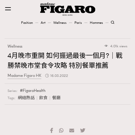
Fashion
Art
Wellness
Paris
Hommes
Fashion
Wellness
4.01k views
Art
4月晚市重開 如何捱過最後一個月?｜戰
勝禁晚市堂食令攻略 特別餐單推薦
Wellness
Madame Figaro HK
16.03.2022
Karena Lam is On Our Cover
FigaroHealth
Series:
Paris
網絡熱話
飲食
餐廳
Tags:
Hommes