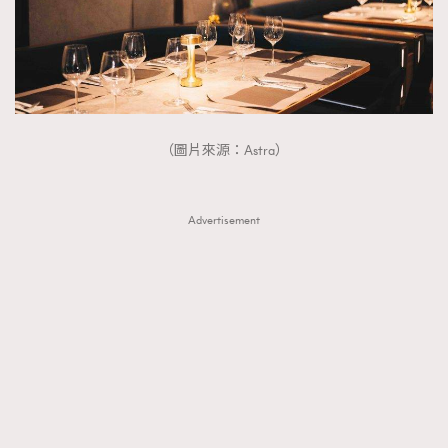
About us
Collaboration Opportunity
Disclaimer
Privacy
New Media Group
|
Madame Figaro editions:
France
|
Greece
|
Japan
|
Portugal
|
Spain
（圖片來源：Astra）
Advertisement