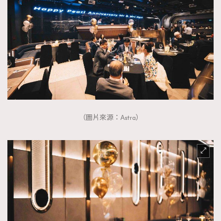
時裝心理學
2
當巨蟹座遇上處女座 Tyson Yoshi x 林家謙
煲劇日常
334
玩物壯志
1
（圖片來源：Astra）
本人已詳閱並同意遵守本文列明條款及細則。 請瀏覽
(
nmg.com.hk/privacy
) 閱讀本公司的私隱政策聲明。
本人願意接收新傳媒集團的最新消息及其他宣傳資訊，本人同意
新傳媒集團使用本人的個人資料於任何推廣用途。