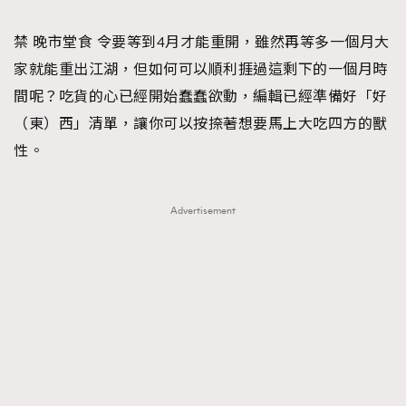
TRENDING
禁 晚市堂食 令要等到4月才能重開，雖然再等多一個月大
#FigaroExhibition 群星力撐MF X Leung Mo《See
AFrenchMind
3
家就能重出江湖，但如何可以順利捱過這剩下的一個月時
You In My Dream》展覽
DressLikeAParisienne
1
間呢？吃貨的心已經開始蠢蠢欲動，編輯已經準備好「好
EmpowerF
103
（東）西」清單，讓你可以按捺著想要馬上大吃四方的獸
FashionWeek
191
性。
FigaroAesthetic
308
FigaroAstrology
416
Advertisement
FigaroBeauty
424
FigaroBeautyRitual
7
FigaroCeleb
547
#FigaroExhibition Wyman 揭曉 Figaro Exhibition
FigaroCinéma
281
第二站！
FigaroDigitalCover
17
FigaroExhibition
12
FigaroExpert
1