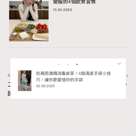
變瘦的4個飲食習慣
10.04.2026
私藏的顯
別再用酒精消毒皮革！6個清潔手袋小技
Article
4.99k views
巧，讓你更愛惜你的手袋
二十載建築長征：Louis Vuitton與Frank Gehry
02.06.2025
的美學對話錄
Tony Lee
06.05.2026
FigaroInsight
Series:
RECOMMENDED
ArtBasel
FrankGehry
LouisVuitton
Tags: