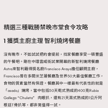
FigaroFrancais
41
FigaroGadget
1
FigaroHealth
647
精選三種戰勝禁晚市堂食令攻略
FigaroHub
128
FigaroIcon
68
法國五月French May專訪四位香港文藝代表
1 獲獎主廚主理 智利燒烤餐廳
FigaroInsight
156
FigaroIssue
271
沒有晚市，不如試試把約會提前，找家餐廳享受一頓豐盛
FigaroJewellery
87
的午餐吧。剛在中環雲咸街試業開幕的新智利燒烤餐廳
FigaroLifestyle
230
Astra來智利籍得獎名廚Francisco Araya擔任顧問主廚，
FigaroLove
89
Francisco曾在多間米芝蓮餐廳及世界50大最佳餐廳工作，
FigaroMasterclass
20
食物的質素當然有保證。餐廳其中一樣最有代表性的就是
FigaroMusic
90
「asado」燒烤，當中包括50天乾式熟成的400克Rubia
FigaroStyle
89
Gallega “Chuleta” 肉眼扒，還有21天濕式熟成的1公斤阿
#FigaroIssue 容祖兒封面專訪｜追逐歌手夢
FigaroSubculture
14
根廷T骨扒等，都非常值得一試。