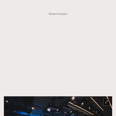
FigaroTalk
48
FigaroWatch
83
Advertisement
Grooming&Fitness
38
HommesFashion
2
HommeStyle
132
NoBagNoLife
349
People
53
#FigaroIssue 專訪陳漢娜Hanna與Takuro｜模特
TheFrenchWay
145
情侶談愛情
VAxChowSangSang
4
WatchesWonder&Beyond
21
WatchesWonder&Beyond
1
向ChanelN°5致敬
1
大時代小事情
42
時尚熱話
537
時尚配飾
297