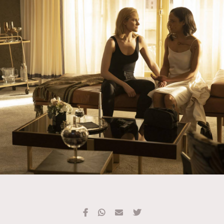
TRENDING
#FigaroExhibition 群星力撐MF X Leung Mo《See
AFrenchMind
3
You In My Dream》展覽
DressLikeAParisienne
1
EmpowerF
103
FashionWeek
191
FigaroAesthetic
308
FigaroAstrology
416
FigaroBeauty
424
FigaroBeautyRitual
7
FigaroCeleb
547
#FigaroExhibition Wyman 揭曉 Figaro Exhibition
FigaroCinéma
281
第二站！
FigaroDigitalCover
17
FigaroExhibition
12
FigaroExpert
1