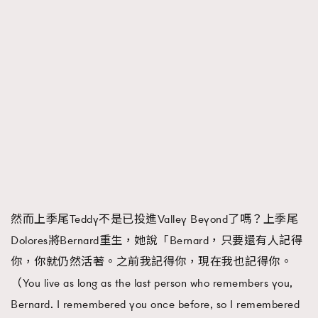
AFrenchMind
DressLikeAParisienne
EmpowerF
FashionWeek
FigaroAesthetic
然而上季尾Teddy不是已投進Valley Beyond了嗎？上季尾
Dolores將Bernard重生，她說「Bernard，只要還有人記得
你，你就仍然活著。之前我記得你，現在我也記得你。
（You live as long as the last person who remembers you,
Bernard. I remembered you once before, so I remembered