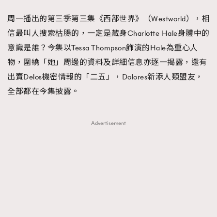
FigaroFrancais
41
周一播出的第三季第三集《西部世界》（Westworld），相
FigaroGadget
1
信最叫人搜索枯腸的，一定是藏身Charlotte Hale身體中的
FigaroHealth
647
意識是誰？今集以Tessa Thompson飾演的Hale為重心人
FigaroHub
128
物，圍繞「她」周邊的資料及詳細信息亦逐一揭露，還有
FigaroIcon
68
出賣Delos機密情報的「二五」，Dolores新添人類盟友，
法國五月French May專訪四位香港文藝代表
FigaroInsight
156
全部都在今集披露。
FigaroIssue
271
FigaroJewellery
87
Advertisement
FigaroLifestyle
230
FigaroLove
89
FigaroMasterclass
20
FigaroMusic
90
FigaroStyle
89
#FigaroIssue 容祖兒封面專訪｜追逐歌手夢
FigaroSubculture
14