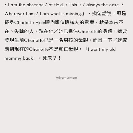
/ I am the absence / of field. / This is / always the case. /
About us
Collaboration Opportunity
Disclaimer
Privacy
Wherever I am / I am what is missing.」，換句話說，即是
New Media Group
|
Madame Figaro editions:
France
|
Greece
藏身Charlotte Hale體內哪位機械人的意識，就是本來不
|
Japan
|
Portugal
|
Spain
在、失踪的人，現在他／她已進佔Charlotte的身體，還要
發現生前Charlotte已是一名男孩的母親，而且一下子就感
應到現在的Charlotte不是真正母親，「I want my old
mommy back」，死未？！
Advertisement