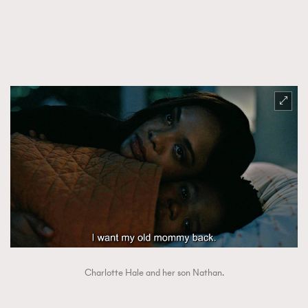
FigaroTalk
48
FigaroWatch
83
Grooming&Fitness
38
HommesFashion
2
HommeStyle
132
NoBagNoLife
349
People
53
#FigaroIssue 專訪陳漢娜Hanna與Takuro｜模特
TheFrenchWay
145
情侶談愛情
VAxChowSangSang
4
WatchesWonder&Beyond
21
WatchesWonder&Beyond
1
向ChanelN°5致敬
1
大時代小事情
42
Charlotte Hale and her son Nathan.
時尚熱話
537
時尚配飾
297