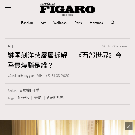
Fashion
Art
Wellness
Paris
Hommes
Fashion
Art
15.09k views
Art
謎團剝洋葱層層拆解 │《西部世界》今
季最燒腦是誰？
Wellness
CentralBlogger_MF
31.03.2020
Karena Lam is On Our Cover
煲劇日常
Series:
Paris
Netflix
美劇
西部世界
Tags:
Hommes