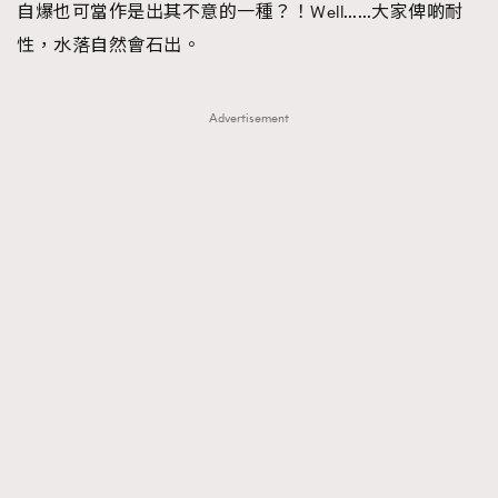
自爆也可當作是出其不意的一種？！Well……大家俾啲耐
性，水落自然會石出。
Advertisement