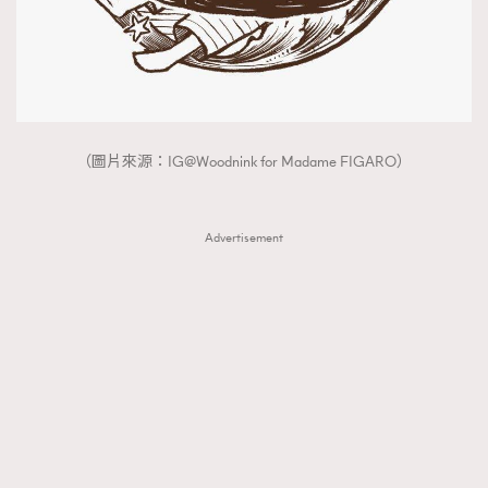
（圖片來源：IG@Woodnink for Madame FIGARO）
Advertisement