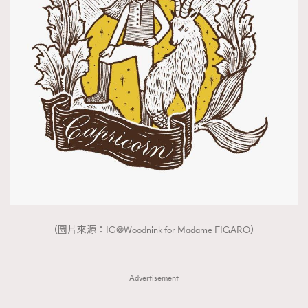
（圖片來源：IG@Woodnink for Madame FIGARO）
Advertisement