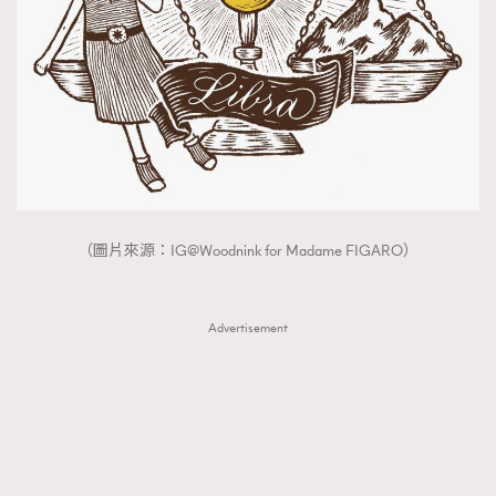
AFrenchMind
DressLikeAParisienne
EmpowerF
FashionWeek
FigaroAesthetic
（圖片來源：IG@Woodnink for Madame FIGARO）
Advertisement