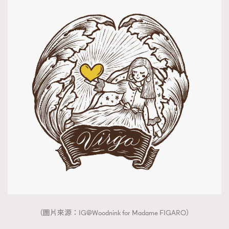
（圖片來源：IG@Woodnink for Madame FIGARO）