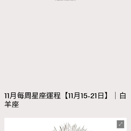
FigaroTalk
48
FigaroWatch
83
Grooming&Fitness
38
HommesFashion
2
HommeStyle
132
NoBagNoLife
349
People
53
#FigaroIssue 專訪陳漢娜Hanna與Takuro｜模特
TheFrenchWay
145
情侶談愛情
VAxChowSangSang
4
WatchesWonder&Beyond
21
WatchesWonder&Beyond
1
11月每周星座運程【11月15-21日】｜白
向ChanelN°5致敬
1
羊座
大時代小事情
42
時尚熱話
537
時尚配飾
297