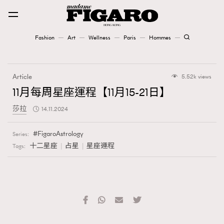
Fashion
Art
Wellness
Paris
Hommes
Fashion
Article
5.52k views
Art
11月每周星座運程【11月15-21日】
莎拉
14.11.2024
Wellness
Karena Lam is On Our Cover
FigaroAstrology
Series:
十二星座
占星
星座運程
Tags:
Paris
Hommes