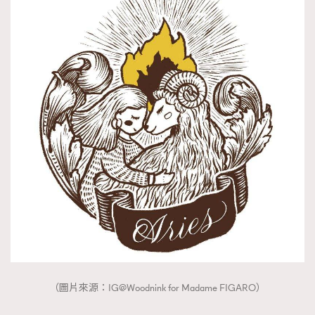
時裝心理學
2
當巨蟹座遇上處女座 Tyson Yoshi x 林家謙
煲劇日常
334
玩物壯志
1
本人已詳閱並同意遵守本文列明條款及細則。 請瀏覽
(
nmg.com.hk/privacy
) 閱讀本公司的私隱政策聲明。
本人願意接收新傳媒集團的最新消息及其他宣傳資訊，本人同意
新傳媒集團使用本人的個人資料於任何推廣用途。
（圖片來源：IG@Woodnink for Madame FIGARO）