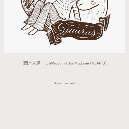
（圖片來源：IG@Woodnink for Madame FIGARO）
Advertisement