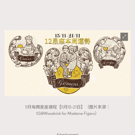
FigaroFrancais
41
FigaroGadget
1
FigaroHealth
647
FigaroHub
128
FigaroIcon
68
法國五月French May專訪四位香港文藝代表
FigaroInsight
156
FigaroIssue
271
FigaroJewellery
87
FigaroLifestyle
230
FigaroLove
89
FigaroMasterclass
20
11月每周星座運程【11月15-21日】（圖片來源：
FigaroMusic
90
IG@Woodnink for Madame Figaro）
FigaroStyle
89
#FigaroIssue 容祖兒封面專訪｜追逐歌手夢
FigaroSubculture
14
Advertisement