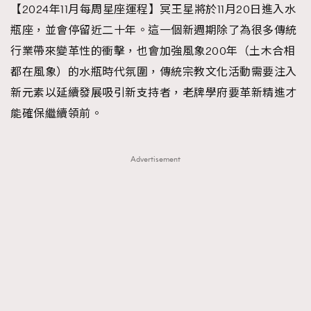
【2024年11月每周星座運程】冥王星將於11月20日進入水
TRENDING
瓶座，並會停留近二十年。這一個新週期除了為很多傳統
#FigaroExhibition 群星力撐MF X Leung Mo《See
AFrenchMind
3
行業帶來變革性的衝擊，也會加強風象200年（土木合相
You In My Dream》展覽
DressLikeAParisienne
1
都在風象）的水瓶時代氛圍，傳統宗教文化活動需要注入
EmpowerF
103
新元素以延續發展吸引新支持者，老牌學府要革新精進才
FashionWeek
191
能確保繼續領前。
FigaroAesthetic
308
FigaroAstrology
416
Advertisement
FigaroBeauty
424
FigaroBeautyRitual
7
FigaroCeleb
547
#FigaroExhibition Wyman 揭曉 Figaro Exhibition
FigaroCinéma
281
第二站！
FigaroDigitalCover
17
FigaroExhibition
12
FigaroExpert
1