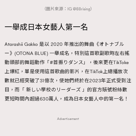
（圖片來源：IG @88rising）
一舉成日本女藝人第一名
Atarashii Gakko 是以 2020 年推出的舞曲《オトナブル
ー》(OTONA BLUE) 一舉成名，特別這首歌副歌時左右搖
動頭部的舞蹈動作「#首振りダンス」，後來更在TikToke
上爆紅，單是使用這首歌曲的影片，在TikTok上總播放次
數就已經突破了31億次，使她們終於在2023年正式受到注
目，而「 新しい學校のリーダーズ 」的官方賬號粉絲數
更短時間內超過630萬人，成為日本女藝人中的第一名！
Advertisement