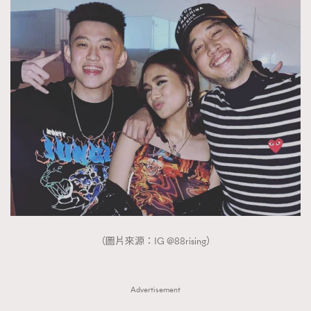
（圖片來源：IG @88rising）
Advertisement