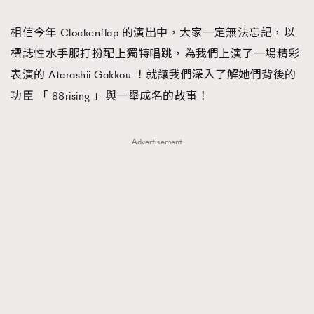
TRENDING
相信今年 Clockenflap 的演出中，大家一定無法忘記，以
#FigaroExhibition 群星力撐MF X Leung Mo《See
AFrenchMind
3
標誌性水手服打扮配上獨特唱跳，為我們上演了一場精彩
You In My Dream》展覽
DressLikeAParisienne
1
表演的 Atarashii Gakkou ！就讓我們深入了解她們背後的
EmpowerF
103
功臣 「 88rising 」與一舉成名的故事！
FashionWeek
191
FigaroAesthetic
308
Advertisement
FigaroAstrology
416
FigaroBeauty
424
FigaroBeautyRitual
7
FigaroCeleb
547
#FigaroExhibition Wyman 揭曉 Figaro Exhibition
FigaroCinéma
281
第二站！
FigaroDigitalCover
17
FigaroExhibition
12
FigaroExpert
1