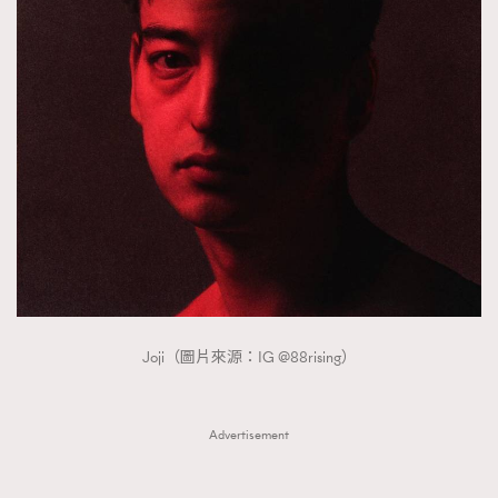
Joji（圖片來源：IG @88rising）
Advertisement