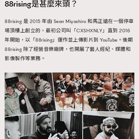
88rising是甚麼來頭？
時裝心理學
2
當巨蟹座遇上處女座 Tyson Yoshi x 林家謙
煲劇日常
334
88rising 是 2015 年由 Sean Miyashiro 和馬正遠在一個停車
玩物壯志
1
場頂樓上創立的，最初公司叫「CXSHXNLY」直到 2016
年開始，以「88rising」運作並上傳影片到 YouTube。後期
88rising 除了經營音樂廠牌，也開展了藝人經紀、媒體和
影像製作等業務。
本人已詳閱並同意遵守本文列明條款及細則。 請瀏覽
(
nmg.com.hk/privacy
) 閱讀本公司的私隱政策聲明。
本人願意接收新傳媒集團的最新消息及其他宣傳資訊，本人同意
新傳媒集團使用本人的個人資料於任何推廣用途。