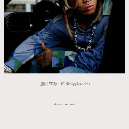
（圖片來源：IG @trippieredd ）
Advertisement