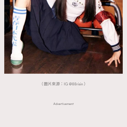
（ 圖片來源：IG @88risin ）
Advertisement