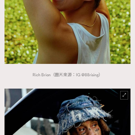
Rich Brian（圖片來源：IG @88rising）