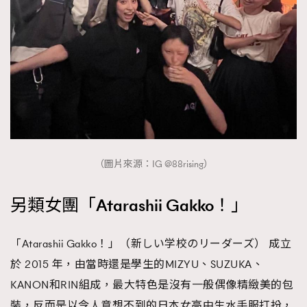
（圖片來源：IG @88rising）
另類女團「Atarashii Gakko！」
「Atarashii Gakko！」（新しい学校のリーダーズ） 成立
於 2015 年，由當時還是學生的MIZYU、SUZUKA、
KANON和RIN組成，最大特色是沒有一般偶像精緻美的包
裝，反而是以令人意想不到的日本女高中生水手服打扮，