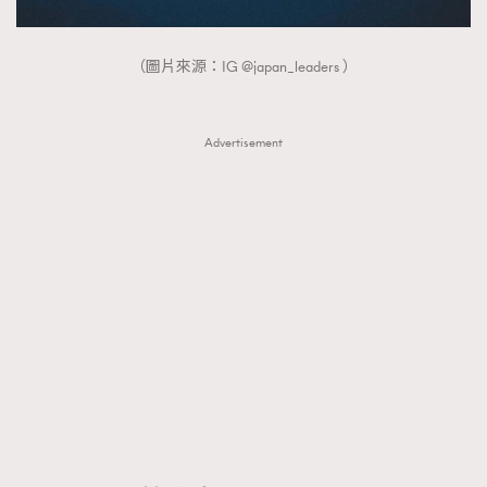
FigaroTalk
48
FigaroWatch
83
（圖片來源：IG @japan_leaders ）
Grooming&Fitness
38
HommesFashion
2
HommeStyle
132
Advertisement
NoBagNoLife
349
People
53
#FigaroIssue 專訪陳漢娜Hanna與Takuro｜模特
TheFrenchWay
145
情侶談愛情
VAxChowSangSang
4
WatchesWonder&Beyond
21
WatchesWonder&Beyond
1
向ChanelN°5致敬
1
大時代小事情
42
時尚熱話
537
時尚配飾
297