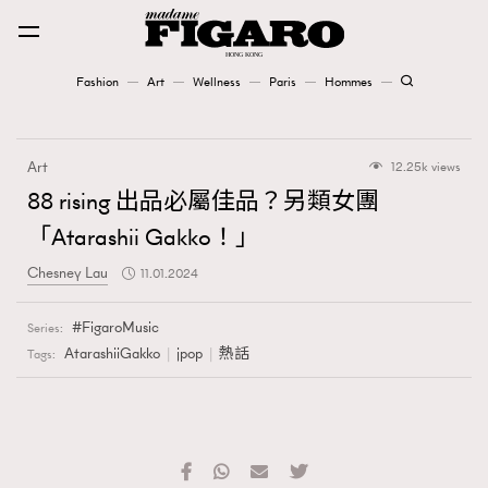
Fashion
Art
Wellness
Paris
Hommes
Fashion
Art
12.25k views
Art
88 rising 出品必屬佳品？另類女團
「Atarashii Gakko！」
Wellness
Chesney Lau
11.01.2024
Karena Lam is On Our Cover
FigaroMusic
Series:
Paris
AtarashiiGakko
jpop
熱話
Tags:
Hommes