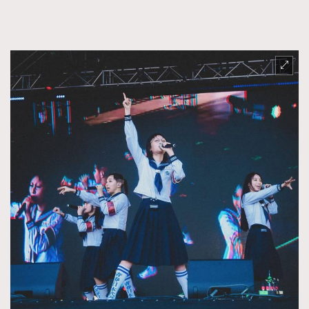
FigaroFrancais
41
FigaroGadget
1
FigaroHealth
647
FigaroHub
128
FigaroIcon
68
法國五月French May專訪四位香港文藝代表
FigaroInsight
156
FigaroIssue
271
FigaroJewellery
87
FigaroLifestyle
230
FigaroLove
89
FigaroMasterclass
20
FigaroMusic
90
FigaroStyle
89
#FigaroIssue 容祖兒封面專訪｜追逐歌手夢
FigaroSubculture
14