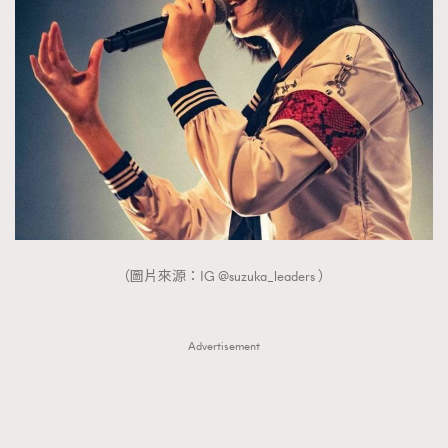
（圖片來源：IG @suzuka_leaders ）
Advertisement