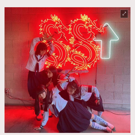
AFrenchMind
DressLikeAParisienne
EmpowerF
FashionWeek
FigaroAesthetic