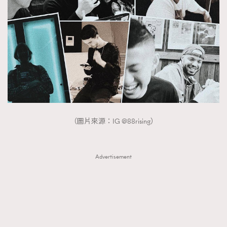
About us
Collaboration Opportunity
Disclaimer
Privacy
New Media Group
|
Madame Figaro editions:
France
|
Greece
|
Japan
|
Portugal
|
Spain
（圖片來源：IG @88rising）
Advertisement