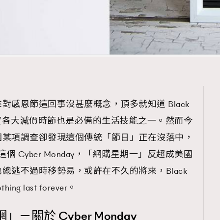
感恩節這回事沒甚麼概念，頂多就知道 Black
rk 實各大減價時節也是必備的生活技能之一。然而今
國某項調查卻發現這個傳統「節日」正在沒落中，
個 Cyber Monday，「網購星期一」反超成美國
總逃不過時移勢易，或許在不久的將來，Black
g last forever。
關於 Cyber Monday