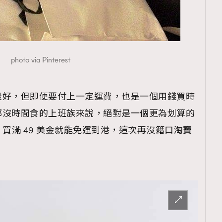
覽(
nmg.com.hk/privacy
) 閱讀本
photo via Pinterest
資訊，本人同意新傳媒集團使用
最好，但即便要付上一定運費，也是一個用錢買時
都沒時間食的上班族來說，絕對是一個更為划算的
n
買滿 49 美金就能免運到港，這次再沒籍口淘寶