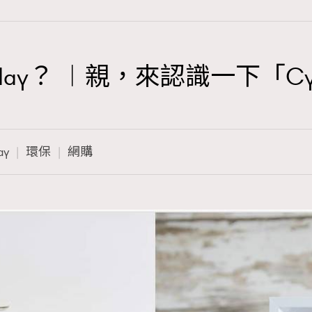
iday？ ︱親，來認識一下「Cyb
TRENDING
3
AFrenchMind
ay
環保
網購
1
DressLikeAParisienne
103
EmpowerF
191
FashionWeek
308
FigaroAesthetic