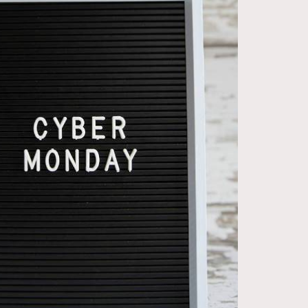
FigaroDigitalCover
12
FigaroExhibition
1
FigaroExpert
41
FigaroFrancais
1
FigaroGadget
647
FigaroHealth
128
FigaroHub
68
FigaroIcon
156
FigaroInsight