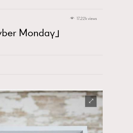
17.22k views
er Monday」
415
FigaroAstrology
424
FigaroBeauty
7
FigaroBeautyRitual
547
FigaroCeleb
281
FigaroCinéma
17