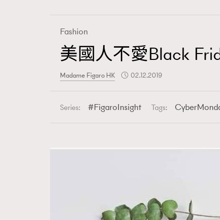
Fashion
美國人不愛Black Fr
Fashion
Madame Figaro HK
02.12.2019
Art
FigaroInsight
CyberMond
Series:
Tags:
Wellness
Paris