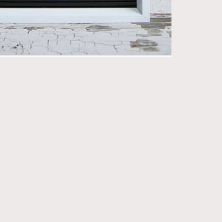
270
FigaroIssue
86
FigaroJewellery
230
FigaroLifestyle
89
FigaroLove
20
FigaroMasterclass
90
FigaroMusic
89
FigaroStyle
14
FigaroSubculture
48
FigaroTalk