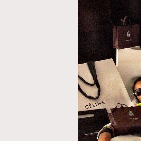
AFrenchMind
D