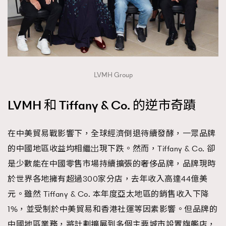
About us
Collaboration Opportunity
Disclaimer
Privacy
New Media Group
|
Madame Figaro editions:
France
|
Greece
|
Japan
|
Portugal
|
Spain
LVMH Group
LVMH 和 Tiffany & Co. 的逆市奇蹟
在中美貿易戰影響下，全球經濟倒退待續發酵，一眾品牌
的中國地區收益均相繼岀現下跌。然而，Tiffany & Co. 卻
是少數能在中國零售市場持續擴張的奢侈品牌，品牌現時
於世界各地擁有超過300家分店，去年收入高達44億美
元。雖然 Tiffany & Co. 本年度亞太地區的銷售收入下降
1%，並受制於中美貿易和香港社運等因素影響。但品牌的
中國地區業務，將計劃擴展到多個主要城市設置旗艦店，