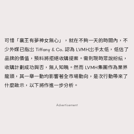
FigaroTalk
48
FigaroWatch
83
Grooming&Fitness
38
HommesFashion
2
HommeStyle
132
可惜「襄王有夢神女無心」，就在不夠一天的時間內，不
NoBagNoLife
349
少外媒已指岀 Tiffany & Co. 認為 LVMH岀手太低，低估了
People
53
品牌的價值，預料將拒絕收購提案。需則現時眾說紛紜，
#FigaroIssue 專訪陳漢娜Hanna與Takuro｜模特
TheFrenchWay
145
收購計劃成功與否，無人知曉。然而 LVMH集團作為業界
情侶談愛情
VAxChowSangSang
4
龍頭，其一舉一動均影響著全市場動向，是次行動帶來了
WatchesWonder&Beyond
什麼啟示，以下將作進一步分析。
21
WatchesWonder&Beyond
1
向ChanelN°5致敬
1
Advertisement
大時代小事情
42
時尚熱話
537
時尚配飾
297