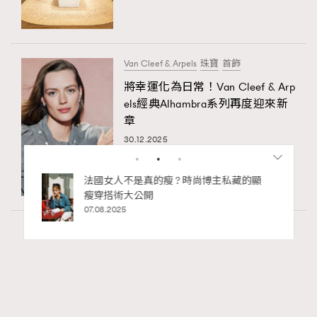
Van Cleef & Arpels
珠寶
首飾
將幸運化為日常！Van Cleef & Arp
els經典Alhambra系列再度迎來新
章
30.12.2025
私藏的顯
別再用酒精消毒皮革！6個清潔手袋小技
巧，讓你更愛惜你的手袋
02.06.2025
Article
4.99k views
二十載建築長征：Louis Vuitton與Frank Gehry
RECOMMENDED