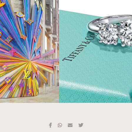
TRENDING
#FigaroExhibition 群星力撐MF X Leung Mo《See
AFrenchMind
3
You In My Dream》展覽
DressLikeAParisienne
1
EmpowerF
103
FashionWeek
191
FigaroAesthetic
308
FigaroAstrology
416
FigaroBeauty
424
FigaroBeautyRitual
7
FigaroCeleb
547
#FigaroExhibition Wyman 揭曉 Figaro Exhibition
FigaroCinéma
281
第二站！
FigaroDigitalCover
17
FigaroExhibition
12
FigaroExpert
1