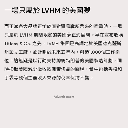
EmpowerF
FashionWeek
FigaroAesthetic
一場只屬於 LVHM 的美國夢
而正當各大品牌正忙於應對貿易戰所帶來的衝擊時，一場
只屬於 LVHM 期間限定的美國夢正式展開。早在宣布收購
Tiffany & Co. 之先，LVMH 集團已高調地於美國德克薩斯
州設立工廠，並計劃於未來五年內，創造1,000個工作崗
位。這無疑是以行動支持總統特朗普的美國製造計劃，同
時換取美國減少徵收歐洲奢侈品的關稅，當中包括香檳和
手袋等幾個主要收入來源的稅率保持不變。
Advertisement