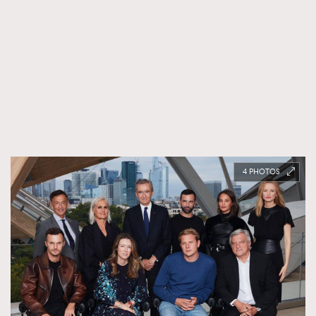
時裝心理學
2
當巨蟹座遇上處女座 Tyson Yoshi x 林家謙
煲劇日常
334
玩物壯志
1
4
本人已詳閱並同意遵守本文列明條款及細則。 請瀏覽
(
nmg.com.hk/privacy
) 閱讀本公司的私隱政策聲明。
本人願意接收新傳媒集團的最新消息及其他宣傳資訊，本人同意
新傳媒集團使用本人的個人資料於任何推廣用途。