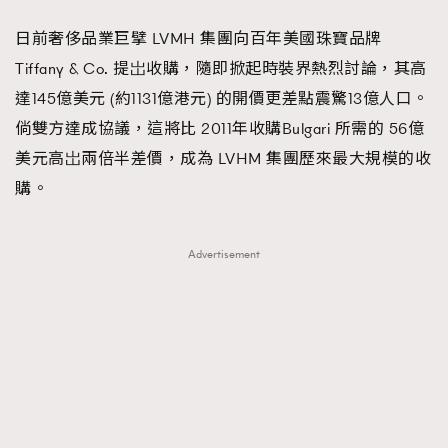
FigaroFrancais
41
日前奢侈品業巨擘 LVMH 集團向百年美國珠寶品牌
FigaroGadget
1
Tiffany & Co. 提岀收購，隨即掀起時裝界熱烈討論，其高
FigaroHealth
647
達145億美元 (約1131億港元) 的開價更差點震驚13億人口。
FigaroHub
128
倘雙方達成協議，這將比 2011年收購Bulgari 所需的 56億
FigaroIcon
68
美元高岀兩倍半差價，成為 LVHM 集團歷來最大規模的收
法國五月French May專訪四位香港文藝代表
FigaroInsight
156
購。
FigaroIssue
271
FigaroJewellery
87
Advertisement
FigaroLifestyle
230
FigaroLove
89
FigaroMasterclass
20
FigaroMusic
90
FigaroStyle
89
#FigaroIssue 容祖兒封面專訪｜追逐歌手夢
FigaroSubculture
14