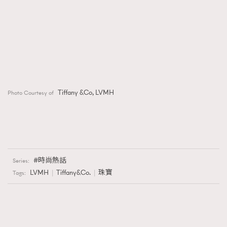
Tiffany &Co, LVMH
Photo Courtesy of
時尚熱話
Series:
LVMH
Tiffany&Co.
珠寶
Tags: