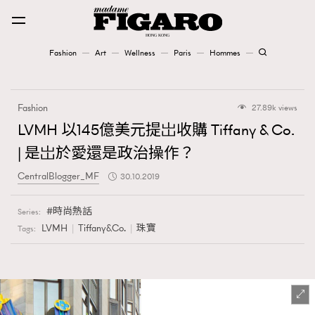
Fashion
Art
Wellness
Paris
Hommes
Fashion
Fashion
27.89k views
Art
LVMH 以145億美元提岀收購 Tiffany & Co.
| 是岀於愛還是政治操作？
Wellness
CentralBlogger_MF
30.10.2019
Karena Lam is On Our Cover
時尚熱話
Series:
Paris
LVMH
Tiffany&Co.
珠寶
Tags:
Hommes