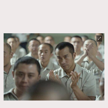
時裝心理學
2
當巨蟹座遇上處女座 Tyson Yoshi x 林家謙
煲劇日常
334
玩物壯志
1
本人已詳閱並同意遵守本文列明條款及細則。 請瀏覽
(
nmg.com.hk/privacy
) 閱讀本公司的私隱政策聲明。
本人願意接收新傳媒集團的最新消息及其他宣傳資訊，本人同意
新傳媒集團使用本人的個人資料於任何推廣用途。