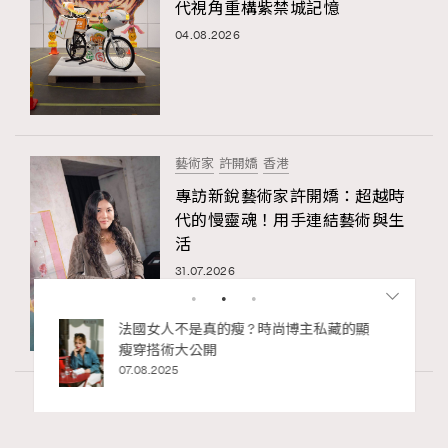
代視角重構紫禁城記憶
04.08.2026
藝術家
許開嬌
香港
專訪新銳藝術家許開嬌：超越時
代的慢靈魂！用手連結藝術與生
活
31.07.2026
尚博主私藏的顯
別再用酒精消毒皮革！6個清潔手袋小技
巧，讓你更愛惜你的手袋
02.06.2025