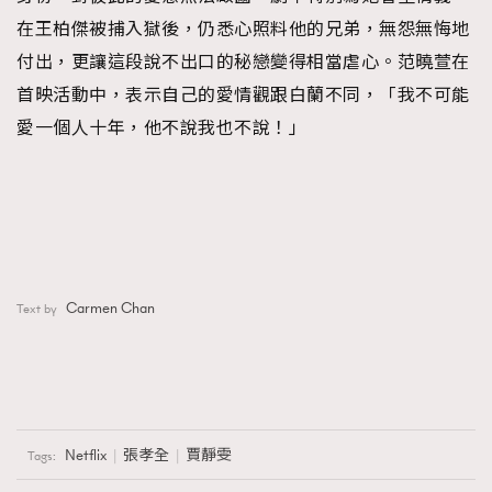
在王柏傑被捕入獄後，仍悉心照料他的兄弟，無怨無悔地
付出，更讓這段說不出口的秘戀變得相當虐心。范曉萱在
首映活動中，表示自己的愛情觀跟白蘭不同，「我不可能
愛一個人十年，他不說我也不說！」
Carmen Chan
Text by
Netflix
張孝全
賈靜雯
Tags: