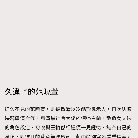
久違了的范曉萱
好久不見的范曉萱，則被改造以冷酷形象示人，再次與陳
映蓉導演合作，飾演黑社會大佬的情婦白蘭，散發女人味
的角色設定，初次與王柏傑相遇便一見鍾情，無奈自己的
身份，對彼此的愛意無法啟齒。劇中特別寫她看重情義，