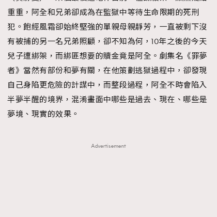
AFrenchMind
DressLikeAParisienne
重重，阿全和兄弟卻成為在監獄中等待生命限期的死刑
EmpowerF
FashionWeek
FigaroAesthetic
犯。飽經風霜卻始終堅強的單親母親靜芳，一直被剩下沒
有被捕的另一名兄弟照顧，卻不知為何，10年之後的今天
兒子遭綁架，而綁匪想要的贖金竟是阿全。劇集名《罪夢
者》當然有部份和夢有關，在他策劃逃獄過程中，卻發現
自己身陷更危險的計謀中，而整段過程，阿全不時會陷入
半夢半醒的境界，混淆畫面中哪些是過去、現在、哪些是
夢境、現實的效果。
Advertisement