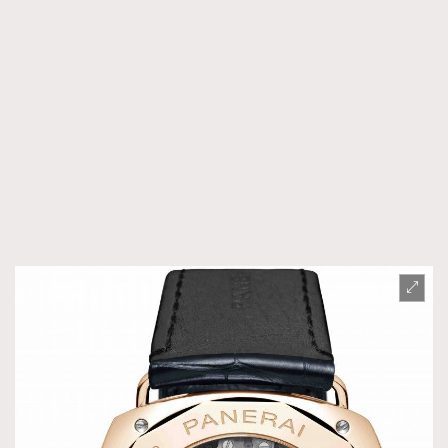
TRENDING
AFrenchMind
DressLikeAParisienne
EmpowerF
FashionWeek
FigaroAesthetic