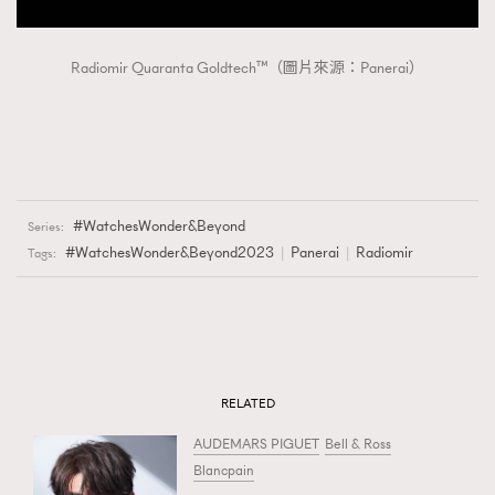
Radiomir Quaranta Goldtech™（圖片來源：Panerai）
WatchesWonder&Beyond
Series:
#WatchesWonder&Beyond2023
Panerai
Radiomir
Tags:
RELATED
AUDEMARS PIGUET
Bell & Ross
Blancpain