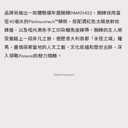
品牌另推出一款體驗版年曆腕錶PAM01432，腕錶採用直
徑45毫米的Platinumtech™錶殼，搭配酒紅色太陽放射紋
錶盤，以及啞光黑色手工印染鱷魚皮錶帶。腕錶的主人將
受邀踏上一段非凡之旅，遊歷意大利首都「永恆之城」羅
馬，盡情探索當地的人文工藝、文化底蘊和歷史古跡，深
入領略Panerai的魅力精髓。
Advertisement