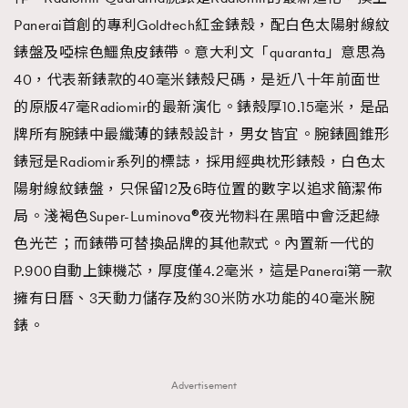
Panerai首創的專利Goldtech紅金錶殼，配白色太陽射線紋
錶盤及啞棕色鱷魚皮錶帶。意大利文「quaranta」意思為
40，代表新錶款的40毫米錶殼尺碼，是近八十年前面世
的原版47毫Radiomir的最新演化。錶殼厚10.15毫米，是品
牌所有腕錶中最纖薄的錶殼設計，男女皆宜。腕錶圓錐形
錶冠是Radiomir系列的標誌，採用經典枕形錶殼，白色太
陽射線紋錶盤，只保留12及6時位置的數字以追求簡潔佈
局。淺褐色Super-Luminova®夜光物料在黑暗中會泛起綠
色光芒；而錶帶可替換品牌的其他款式。內置新一代的
P.900自動上鍊機芯，厚度僅4.2毫米，這是Panerai第一款
擁有日曆、3天動力儲存及約30米防水功能的40毫米腕
錶。
Advertisement