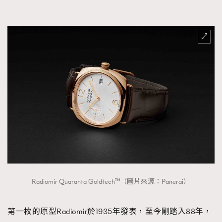
FigaroTalk
48
FigaroWatch
83
Grooming&Fitness
38
HommesFashion
2
HommeStyle
132
NoBagNoLife
349
People
53
#FigaroIssue 專訪陳漢娜Hanna與Takuro｜模特
TheFrenchWay
145
情侶談愛情
VAxChowSangSang
4
WatchesWonder&Beyond
21
WatchesWonder&Beyond
1
向ChanelN°5致敬
1
Radiomir Quaranta Goldtech™（圖片來源：Panerai）
大時代小事情
42
時尚熱話
537
第一枚的原型Radiomir於1935年發表，至今剛踏入88年，
時尚配飾
297