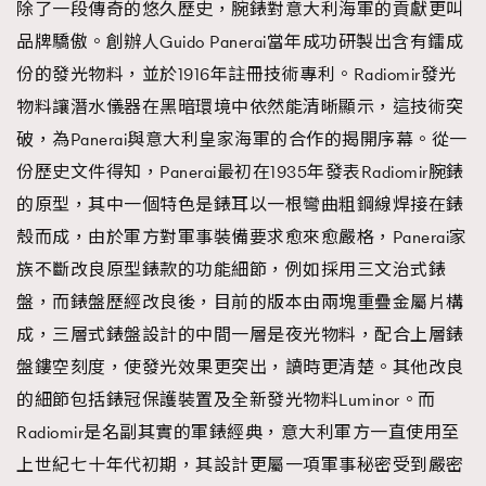
除了一段傳奇的悠久歷史，腕錶對意大利海軍的貢獻更叫
時裝心理學
2
品牌驕傲。創辦人Guido Panerai當年成功研製出含有鐳成
當巨蟹座遇上處女座 Tyson Yoshi x 林家謙
煲劇日常
334
份的發光物料，並於1916年註冊技術專利。Radiomir發光
玩物壯志
1
物料讓潛水儀器在黑暗環境中依然能清晰顯示，這技術突
破，為Panerai與意大利皇家海軍的合作的揭開序幕。從一
份歷史文件得知，Panerai最初在1935年發表Radiomir腕錶
的原型，其中一個特色是錶耳以一根彎曲粗鋼線焊接在錶
殼而成，由於軍方對軍事裝備要求愈來愈嚴格，Panerai家
族不斷改良原型錶款的功能細節，例如採用三文治式錶
本人已詳閱並同意遵守本文列明條款及細則。 請瀏覽
盤，而錶盤歷經改良後，目前的版本由兩塊重疊金屬片構
(
nmg.com.hk/privacy
) 閱讀本公司的私隱政策聲明。
成，三層式錶盤設計的中間一層是夜光物料，配合上層錶
本人願意接收新傳媒集團的最新消息及其他宣傳資訊，本人同意
盤鏤空刻度，使發光效果更突出，讀時更清楚。其他改良
新傳媒集團使用本人的個人資料於任何推廣用途。
的細節包括錶冠保護裝置及全新發光物料Luminor。而
Radiomir是名副其實的軍錶經典，意大利軍方一直使用至
上世紀七十年代初期，其設計更屬一項軍事秘密受到嚴密