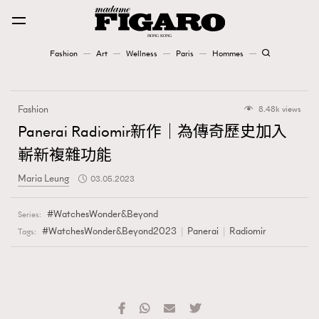
Fashion
Art
Wellness
Paris
Hommes
Fashion
Fashion
8.48k views
Art
Panerai Radiomir新作｜為傳奇歷史加入
嶄新複雜功能
Wellness
Maria Leung
03.05.2023
Karena Lam is On Our Cover
WatchesWonder&Beyond
Series:
Paris
#WatchesWonder&Beyond2023
Panerai
Radiomir
Tags:
Hommes