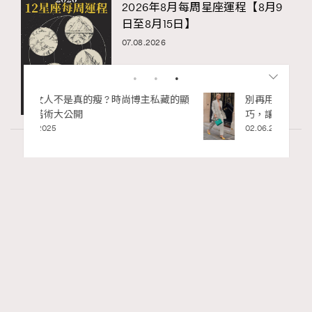
2026年8月每周星座運程【8月9
日至8月15日】
07.08.2026
私藏的顯
別再用酒精消毒皮革！6個清潔手袋小技
巧，讓你更愛惜你的手袋
02.06.2025
Article
4.86k views
二十載建築長征：Louis Vuitton與Frank Gehry
RECOMMENDED
的美學對話錄
Tony Lee
06.05.2026
FigaroInsight
Series:
ArtBasel
FrankGehry
LouisVuitton
Tags: