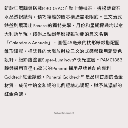
新款年曆腕錶搭載P.9010/AC自動上鍊機芯，透過藍寶石
水晶透視錶背，精巧複雜的機芯構造盡收眼底。三文治式
錶盤則展現出Panerai的獨特美學，月份和星期標識均以意
大利語呈現，錶盤上點綴年曆複雜功能的意文名稱
「Calendario Annuale」。直徑45毫米的枕形錶殼搭配圓
錐形錶冠，標誌性的太陽放射紋三文治式錶盤採用漸變色
設計，細節處塗覆Super-Luminova®夜光塗層。PAM01363
腕錶採用直徑45毫米的Panerai 採用品牌首創的專利
Goldtech紅金錶殼，Panerai Goldtech™ 是品牌首創的合金
材質，成份中鉑金和銅的比例經精心調配，賦予其濃郁的
紅金色調。
Advertisement