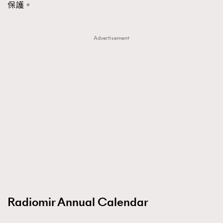
保護。
About us
Collaboration Opportunity
Disclaimer
Privacy
New Media Group
|
Madame Figaro editions:
France
|
Greece
Advertisement
|
Japan
|
Portugal
|
Spain
Radiomir Annual Calendar