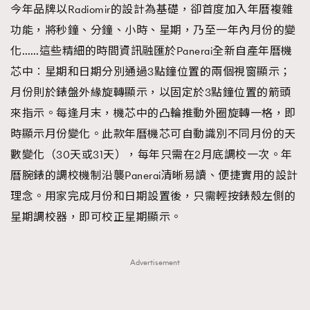
今年品牌以Radiomir的設計為基礎，卻首度加入年曆複雜
功能，將秒鐘、分鐘、小時、星期，乃至一年內月份的變
化……這些精細的時間資訊融匯於Panerai全新自產年曆機
芯中︰星期和日期分別通過3點鐘位置的兩個視窗顯示；
月份則於錶盤外緣旋轉顯示，以固定於3點鐘位置的箭頭
來指示。每逢月末，機芯中的凸輪推動外圈旋轉一格，即
時顯示月份變化。此款年曆機芯可自動識別不同月份的天
數變化（30天或31天），每年只需在2月底調校一次。年
曆腕錶的調校機制沿襲Panerai清晰易讀、便捷實用的設計
理念。用家完成月份和日期設置後，只需輕按錶殼左側的
星期調校器，即可校正星期顯示。
Advertisement