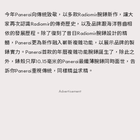
TRENDING
今年Panerai向傳統致敬，以多款Radiomir腕錶新作，讓大
#FigaroExhibition 群星力撐MF X Leung Mo《See
AFrenchMind
3
家再次認識Radiomir的傳奇歷史，以及品牌跟海洋唇齒相
You In My Dream》展覽
DressLikeAParisienne
1
依的發展歷程。除了復刻了昔日Radiomir腕錶設計的精
EmpowerF
103
髓，Panerai更為新作融入嶄新複雜功能，以展示品牌的製
FashionWeek
191
錶實力。Panerai首款的年曆複雜功能腕錶誕生了，除此之
FigaroAesthetic
308
外，錶殼只厚10.15毫米的Panerai最纖薄腕錶同時面世，告
FigaroAstrology
416
訴你Panerai重視傳統，同樣精益求精。
FigaroBeauty
424
FigaroBeautyRitual
7
Advertisement
FigaroCeleb
547
#FigaroExhibition Wyman 揭曉 Figaro Exhibition
FigaroCinéma
281
第二站！
FigaroDigitalCover
17
FigaroExhibition
12
FigaroExpert
1