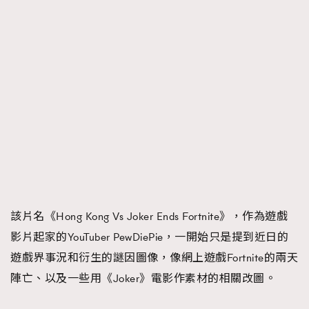
時裝心理學
2
當巨蟹座遇上處女座 Tyson Yoshi x 林家謙
煲劇日常
334
玩物壯志
1
本人已詳閱並同意遵守本文列明條款及細則。 請瀏覽
(
nmg.com.hk/privacy
) 閱讀本公司的私隱政策聲明。
該片名《Hong Kong Vs Joker Ends Fortnite》，作為遊戲
本人願意接收新傳媒集團的最新消息及其他宣傳資訊，本人同意
新傳媒集團使用本人的個人資料於任何推廣用途。
影片起家的YouTuber PewDiePie，一開始只是提到近日的
遊戲界事況和衍生的謎因圖像，像網上遊戲Fortnite的兩天
陣亡、以及一些用《Joker》電影作素材的相關改圖。