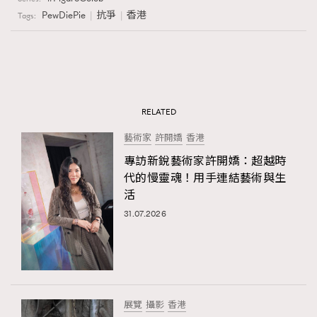
PewDiePie
抗爭
香港
Tags:
RELATED
藝術家
許開嬌
香港
專訪新銳藝術家許開嬌：超越時
代的慢靈魂！用手連結藝術與生
活
31.07.2026
展覽
攝影
香港