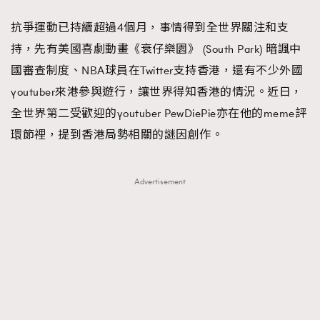
FigaroFrancais
41
抗爭運動已持續超過4個月，事情得到全世界關注和支
FigaroGadget
1
持，先有美國喜劇動畫《衰仔樂園》 (South Park) 暗諷中
FigaroHealth
647
國審查制度、NBA球員在Twitter支持香港，還有不少外國
FigaroHub
128
youtuber來港參與遊行，讓世界得知香港的情況。近日，
FigaroIcon
68
全世界第二受歡迎的youtuber PewDiePie亦在他的meme評
法國五月French May專訪四位香港文藝代表
FigaroInsight
156
環節裡，提到香港局勢相關的謎因創作。
FigaroIssue
271
FigaroJewellery
87
Advertisement
FigaroLifestyle
230
FigaroLove
89
FigaroMasterclass
20
FigaroMusic
90
FigaroStyle
89
#FigaroIssue 容祖兒封面專訪｜追逐歌手夢
FigaroSubculture
14