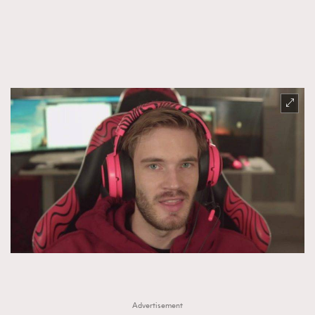
FigaroTalk
48
FigaroWatch
83
Grooming&Fitness
38
HommesFashion
2
HommeStyle
132
NoBagNoLife
349
People
53
#FigaroIssue 專訪陳漢娜Hanna與Takuro｜模特
TheFrenchWay
145
情侶談愛情
VAxChowSangSang
4
WatchesWonder&Beyond
21
WatchesWonder&Beyond
1
向ChanelN°5致敬
1
大時代小事情
42
時尚熱話
537
Advertisement
時尚配飾
297