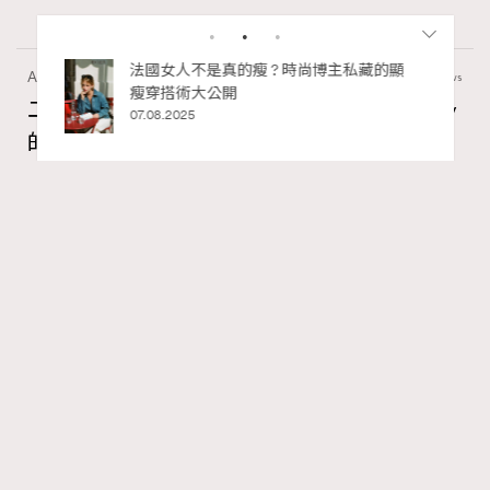
私藏的顯
別再用酒精消毒皮革！6個清潔手袋小技
Article
4.86k views
巧，讓你更愛惜你的手袋
二十載建築長征：Louis Vuitton與Frank Gehry
02.06.2025
的美學對話錄
Tony Lee
06.05.2026
FigaroInsight
Series:
RECOMMENDED
ArtBasel
FrankGehry
LouisVuitton
Tags:
自1988年起，Louis Vuitton便將現代藝術與設計的跨界合
作植入品牌基因，致力於在建築與時尚間，構築一場永恆