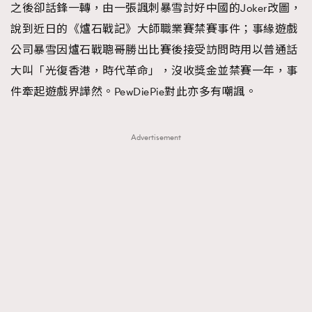
之後卻話鋒一轉，由一張諷刺暴雪討好中國的Joker改圖，
About us
Collaboration Opportunity
Disclaimer
Privacy
說到近日的《爐石戰記》大師職業賽禁賽事件；事緣遊戲
New Media Group
|
Madame Figaro editions:
France
|
Greece
公司暴雪因爐石戰聰哥勝出比賽後接受訪問時用以普通話
|
Japan
|
Portugal
|
Spain
大叫「光復香港，時代革命」，沒收獎金並禁賽一年，事
件牽起遊戲界譁然。PewDiePie對此亦多有嘲諷。
Advertisement