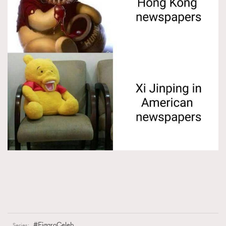
FigaroCeleb
Series: