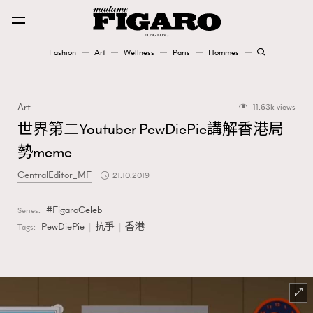
Fashion
Art
Wellness
Paris
Hommes
Fashion
Art
11.63k views
Art
世界第二Youtuber PewDiePie講解香港局
勢meme
Wellness
CentralEditor_MF
21.10.2019
Karena Lam is On Our Cover
FigaroCeleb
Series:
Paris
PewDiePie
抗爭
香港
Tags:
Hommes