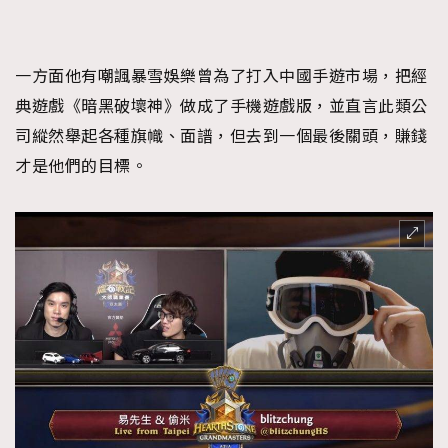
TRENDING
一方面他有嘲諷暴雪娛樂曾為了打入中國手遊市場，把經
典遊戲《暗黑破壞神》做成了手機遊戲版，並直言此類公
AFrenchMind
DressLikeAParisienne
司縱然舉起各種旗幟、面譜，但去到一個最後關頭，賺錢
EmpowerF
FashionWeek
FigaroAesthetic
才是他們的目標。