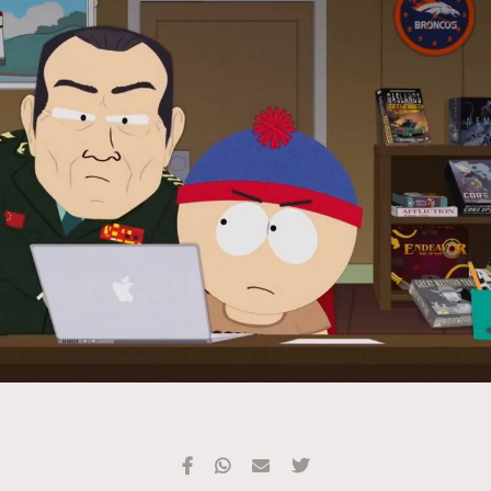
TRENDING
#FigaroExhibition 群星力撐MF X Leung Mo《See
AFrenchMind
3
You In My Dream》展覽
DressLikeAParisienne
1
EmpowerF
103
FashionWeek
191
FigaroAesthetic
308
FigaroAstrology
415
FigaroBeauty
424
FigaroBeautyRitual
7
FigaroCeleb
547
#FigaroExhibition Wyman 揭曉 Figaro Exhibition
FigaroCinéma
281
第二站！
FigaroDigitalCover
17
FigaroExhibition
12
FigaroExpert
1