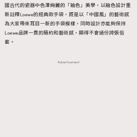
國古代的瓷器中色澤絢麗的「釉色」美學，以釉色設計重
新註釋Loewe的經典款手袋，既是以「中國風」的藝術感
為大家帶來耳目一新的手袋模樣，同時設計亦能夠保持
Loewe品牌一貫的簡約和藝術感，顯得不會過份誇張俗
套。
Advertisement