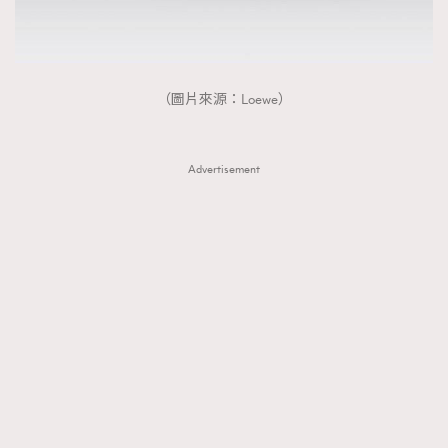
（圖片來源：Loewe）
Advertisement