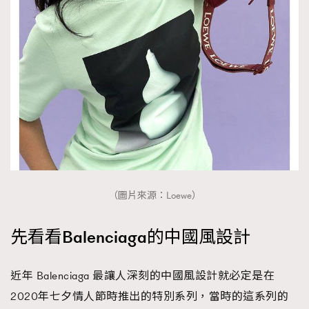
時裝心理學
2
當巨蟹座遇上處女座 Tyson Yoshi x 林家謙
煲劇日常
334
玩物壯志
1
本人已詳閱並同意遵守本文列明條款及細則。 請瀏覽
（圖片來源：Loewe）
(
nmg.com.hk/privacy
) 閱讀本公司的私隱政策聲明。
本人願意接收新傳媒集團的最新消息及其他宣傳資訊，本人同意
先看看Balenciaga的中國風設計
新傳媒集團使用本人的個人資料於任何推廣用途。
近年 Balenciaga 最讓人深刻的中國風設計就必定是在
2020年七夕情人節時推出的特別系列，當時的這系列的