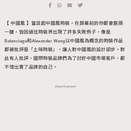
TRENDING
#FigaroExhibition 群星力撐MF X Leung Mo《See
AFrenchMind
3
【 中國風 】當談起中國風時裝，在屏幕前的你都會眉頭
You In My Dream》展覽
DressLikeAParisienne
1
一皺，皆因過往時裝界出現了許多失敗例子，像是
EmpowerF
103
Balenciaga和Alexander Wang以中國風為概念的時裝作品
FashionWeek
191
都被批評是「土味時裝」，讓人對中國風的設計卻步。對
FigaroAesthetic
308
此有人批評，國際時裝品牌們為了討好中國市場客戶，都
FigaroAstrology
415
不惜出賣了品牌的自己。
FigaroBeauty
424
FigaroBeautyRitual
7
Advertisement
FigaroCeleb
547
#FigaroExhibition Wyman 揭曉 Figaro Exhibition
FigaroCinéma
281
第二站！
FigaroDigitalCover
17
FigaroExhibition
12
FigaroExpert
1