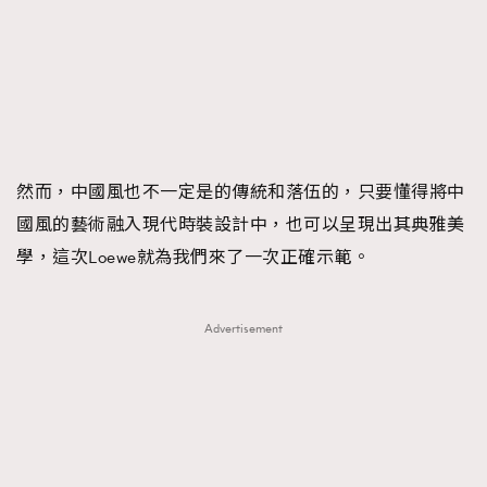
FigaroFrancais
41
FigaroGadget
1
FigaroHealth
647
FigaroHub
128
FigaroIcon
68
法國五月French May專訪四位香港文藝代表
FigaroInsight
156
然而，中國風也不一定是的傳統和落伍的，只要懂得將中
FigaroIssue
國風的藝術融入現代時裝設計中，也可以呈現出其典雅美
271
學，這次Loewe就為我們來了一次正確示範。
FigaroJewellery
87
FigaroLifestyle
230
FigaroLove
89
Advertisement
FigaroMasterclass
20
FigaroMusic
90
FigaroStyle
89
#FigaroIssue 容祖兒封面專訪｜追逐歌手夢
FigaroSubculture
14