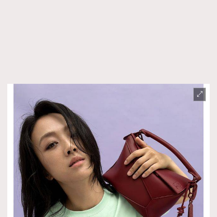
FigaroTalk
48
FigaroWatch
83
Grooming&Fitness
38
HommesFashion
2
HommeStyle
132
NoBagNoLife
349
People
53
#FigaroIssue 專訪陳漢娜Hanna與Takuro｜模特
TheFrenchWay
145
情侶談愛情
VAxChowSangSang
4
WatchesWonder&Beyond
21
WatchesWonder&Beyond
1
向ChanelN°5致敬
1
大時代小事情
42
時尚熱話
537
時尚配飾
297