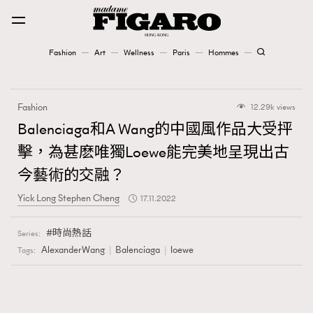
Fashion
Art
Wellness
Paris
Hommes
Fashion
Fashion
12.29k views
Art
Balenciaga和A Wang的中國風作品大受抨
擊，為甚麽唯獨Loewe能完美地呈現出古
Wellness
今藝術的交融？
Karena Lam is On Our Cover
Yick Long Stephen Cheng
17.11.2022
Paris
時尚熱話
Series:
AlexanderWang
Balenciaga
loewe
Tags:
Hommes