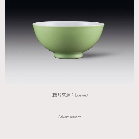
（圖片來源：Loewe）
Advertisement