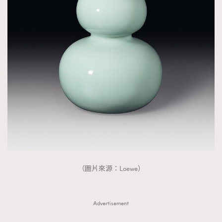
（圖片來源：Loewe）
Advertisement