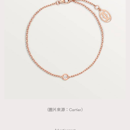
TRENDING
AFrenchMind
DressLikeAParisienne
EmpowerF
FashionWeek
FigaroAesthetic
（圖片來源：Cartier）