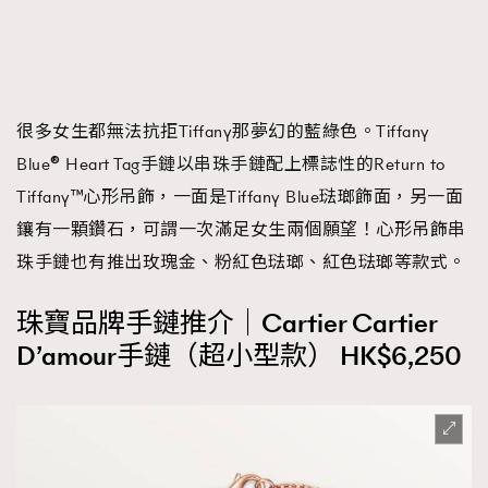
很多女生都無法抗拒Tiffany那夢幻的藍綠色。Tiffany
Blue® Heart Tag手鏈以串珠手鏈配上標誌性的Return to
Tiffany™心形吊飾，一面是Tiffany Blue琺瑯飾面，另一面
鑲有一顆鑽石，可謂一次滿足女生兩個願望！心形吊飾串
珠手鏈也有推出玫瑰金、粉紅色琺瑯、紅色琺瑯等款式。
珠寶品牌手鏈推介｜Cartier Cartier
D’amour手鏈（超小型款） HK$6,250