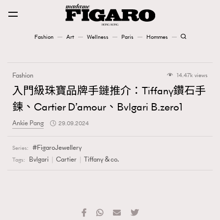
Fashion
Art
Wellness
Paris
Hommes
Fashion
Fashion
14.47k views
Art
入門級珠寶品牌手鏈推介：Tiffany鑽石手
鍊、Cartier D’amour、Bvlgari B.zero1
Wellness
Ankie Pang
29.09.2024
Karena Lam is On Our Cover
FigaroJewellery
Series:
Paris
Bvlgari
Cartier
Tiffany＆co.
Tags:
Hommes