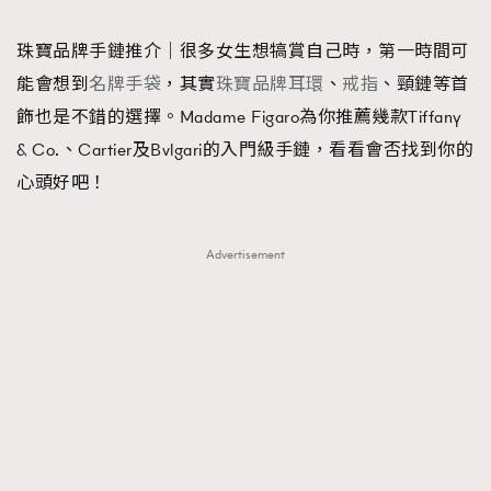
TRENDING
珠寶品牌手鏈推介｜很多女生想犒賞自己時，第一時間可
#FigaroExhibition 群星力撐MF X Leung Mo《See
AFrenchMind
3
能會想到
名牌手袋
，其實
珠寶品牌耳環
、
戒指
、頸鏈等首
You In My Dream》展覽
DressLikeAParisienne
1
飾也是不錯的選擇。Madame Figaro為你推薦幾款Tiffany
EmpowerF
103
& Co.、Cartier及Bvlgari的入門級手鏈，看看會否找到你的
FashionWeek
191
心頭好吧！
FigaroAesthetic
308
FigaroAstrology
416
Advertisement
FigaroBeauty
424
FigaroBeautyRitual
7
FigaroCeleb
547
#FigaroExhibition Wyman 揭曉 Figaro Exhibition
FigaroCinéma
281
第二站！
FigaroDigitalCover
17
FigaroExhibition
12
FigaroExpert
1