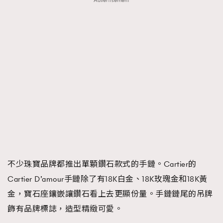
Advertisement
不少珠寶品牌都推出單顆鑽石款式的手鏈。Cartier的
Cartier D’amour手鏈除了有18K白金、18K玫瑰金和18K黃
金，寶石座鑲嵌讓鑽石看上去更顯份量。手鏈鏈尾的吊牌
飾有品牌標誌，造型精緻可愛。