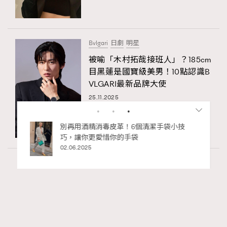
Bvlgari
日劇
明星
被喻「木村拓哉接班人」？185cm
目黑蓮是國寶級美男！10點認識B
VLGARI最新品牌大使
25.11.2025
私藏的顯
別再用酒精消毒皮革！6個清潔手袋小技
巧，讓你更愛惜你的手袋
02.06.2025
Fashion
130 views
Watches and Wonders 2026: CHANEL全新
RECOMMENDED
Mademoiselle Privé Bouton Lion獅子系列戒指