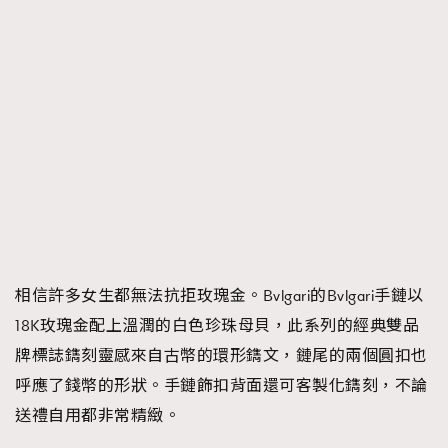
相信許多女生都無法抗拒玫瑰金。Bvlgari的Bvlgari手鏈以
18K玫瑰金配上溫潤的白色珍珠母貝，此系列的經典雙品
牌標誌鐫刻靈感來自古幣的環形鐫文，鏈尾的兩個圓扣也
呼應了錢幣的形狀。手鏈飾扣背面還可客製化鐫刻，不論
送禮自用都非常精緻。