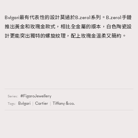
Bvlgari最有代表性的設計莫過於B.zero1系列。B.zero1手鏈
推出黃金和玫瑰金款式，相比全金屬的版本，白色陶瓷設
計更能突出獨特的螺旋紋理，配上玫瑰金溫柔又簡約。
FigaroJewellery
Series:
Bvlgari
Cartier
Tiffany＆co.
Tags: