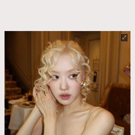
FigaroFrancais
41
FigaroGadget
1
FigaroHealth
647
FigaroHub
128
FigaroIcon
68
法國五月French May專訪四位香港文藝代表
FigaroInsight
156
FigaroIssue
271
FigaroJewellery
87
FigaroLifestyle
230
FigaroLove
89
FigaroMasterclass
20
FigaroMusic
90
FigaroStyle
89
#FigaroIssue 容祖兒封面專訪｜追逐歌手夢
FigaroSubculture
14