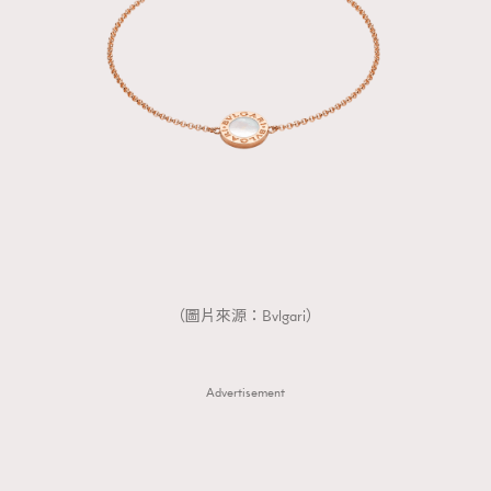
（圖片來源：Bvlgari）
Advertisement