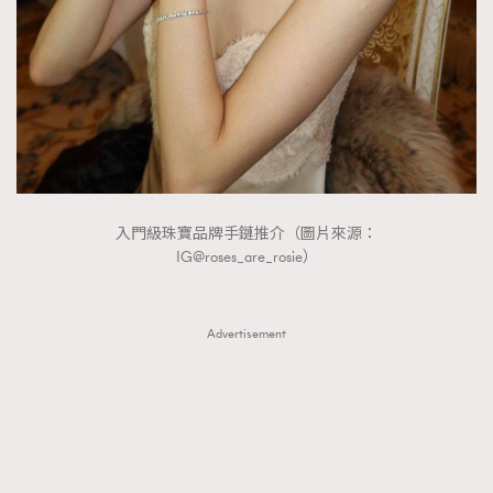
FigaroTalk
48
FigaroWatch
83
Grooming&Fitness
38
HommesFashion
2
HommeStyle
132
NoBagNoLife
349
People
53
入門級珠寶品牌手鏈推介（圖片來源：
#FigaroIssue 專訪陳漢娜Hanna與Takuro｜模特
TheFrenchWay
145
IG@roses_are_rosie）
情侶談愛情
VAxChowSangSang
4
WatchesWonder&Beyond
21
Advertisement
WatchesWonder&Beyond
1
向ChanelN°5致敬
1
大時代小事情
42
時尚熱話
537
時尚配飾
297