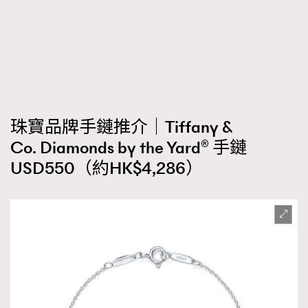
時裝心理學
2
當巨蟹座遇上處女座 Tyson Yoshi x 林家謙
煲劇日常
334
玩物壯志
1
珠寶品牌手鏈推介｜Tiffany &
Co. Diamonds by the Yard® 手鏈
USD550（約HK$4,286）
本人已詳閱並同意遵守本文列明條款及細則。 請瀏覽
(
nmg.com.hk/privacy
) 閱讀本公司的私隱政策聲明。
本人願意接收新傳媒集團的最新消息及其他宣傳資訊，本人同意
新傳媒集團使用本人的個人資料於任何推廣用途。