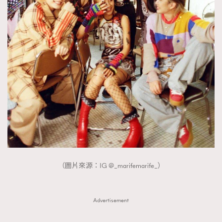
（圖片來源：IG @_marifemarife_）
Advertisement