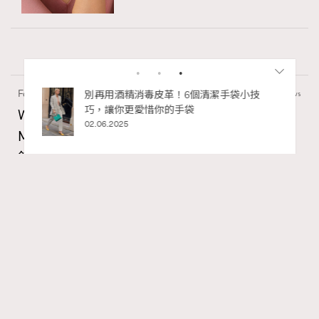
Fashion
130 views
私藏的顯
別再用酒精消毒皮革！6個清潔手袋小技
巧，讓你更愛惜你的手袋
Watches and Wonders 2026: CHANEL全新
02.06.2025
Mademoiselle Privé Bouton Lion獅子系列戒指
錶與長頸鏈錶
Maria Leung
06.08.2026
RECOMMENDED
FigaroIssue
Series:
Chanel
Watchesandwonders2026
腕錶
Tags: