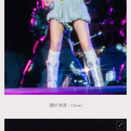
時裝心理學
2
當巨蟹座遇上處女座 Tyson Yoshi x 林家謙
煲劇日常
334
玩物壯志
1
本人已詳閱並同意遵守本文列明條款及細則。 請瀏覽
(
nmg.com.hk/privacy
) 閱讀本公司的私隱政策聲明。
本人願意接收新傳媒集團的最新消息及其他宣傳資訊，本人同意
新傳媒集團使用本人的個人資料於任何推廣用途。
（圖片來源：Chloe）