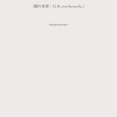
（圖片來源：IG @_marifemarife_）
Advertisement