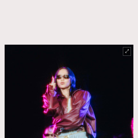
FigaroTalk
48
FigaroWatch
83
Grooming&Fitness
38
HommesFashion
2
HommeStyle
132
NoBagNoLife
349
People
53
#FigaroIssue 專訪陳漢娜Hanna與Takuro｜模特
TheFrenchWay
145
情侶談愛情
VAxChowSangSang
4
WatchesWonder&Beyond
21
WatchesWonder&Beyond
1
向ChanelN°5致敬
1
大時代小事情
42
時尚熱話
537
時尚配飾
297