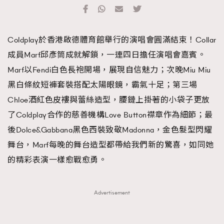
TRENDING
#FigaroExhibition 群星力撐MF X Leung Mo《See
AFrenchMind
3
Coldplay於香港啟德體育館舉行的演唱會圓滿結束！Collar
You In My Dream》展覽
DressLikeAParisienne
1
成員Marf邱彥筒成就解鎖，一連四日擔任演唱會嘉賓。
EmpowerF
103
Marf以Fendi白色長袍開場，展現自信魅力；次晚Miu Miu
FashionWeek
191
黑白條紋短褲套裝搭配太陽眼鏡，霸氣十足；第三場
FigaroAesthetic
308
Chloe酒紅色皮褸與蕾絲造型，腰鏈上掛著的小袋子更放
FigaroAstrology
416
了Coldplay合作的慈善機構Love Button襟章作為細節；最
FigaroBeauty
424
後Dolce&Gabbana黑色西裝致敬Madonna，金色髮型閃耀
FigaroBeautyRitual
7
舞台，Marf每晚的舞台造型都帶給我們新的驚喜，如同她
FigaroCeleb
547
的精彩表演一樣愈戰愈勇。
#FigaroExhibition Wyman 揭曉 Figaro Exhibition
FigaroCinéma
281
第二站！
FigaroDigitalCover
17
Advertisement
FigaroExhibition
12
FigaroExpert
1