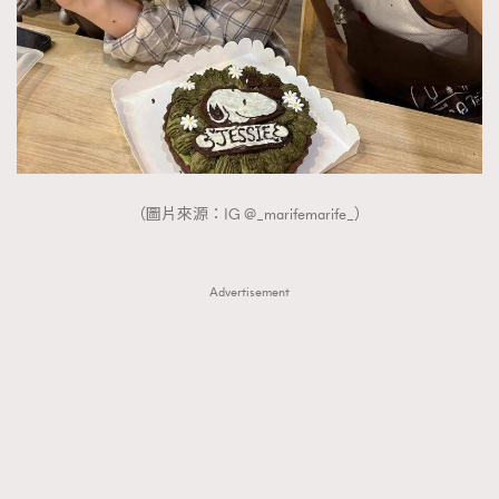
（圖片來源：IG @_marifemarife_）
Advertisement