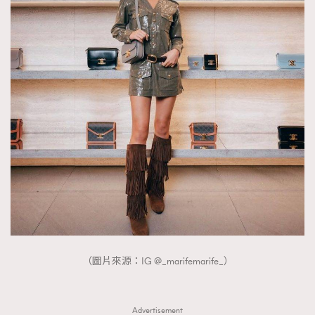
（圖片來源：IG @_marifemarife_）
Advertisement