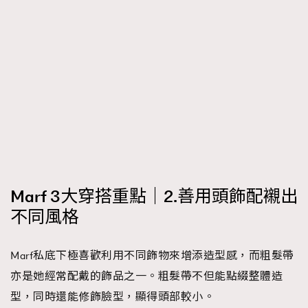
TRENDING
AFrenchMind
DressLikeAParisienne
EmpowerF
FashionWeek
FigaroAesthetic
Marf 3大穿搭重點｜2.善用頭飾配襯出
不同風格
Marf私底下極喜歡利用不同飾物來增添造型感，而粗髮帶
亦是她經常配戴的飾品之一。粗髮帶不但能點綴整體造
型，同時還能修飾臉型，顯得頭部較小。