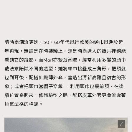
隨時尚潮流更迭，50、60年代風行歐美的頭巾風潮於近
年再現，無論是在時裝騷上，還是時尚達人的照片裡總能
看到它的蹤影，而Marf亦緊跟潮流，經常利用多變的頭巾
戴法來陪襯不同的造型：她將絲巾接疊成三角形，把頭髮
包到耳後，配搭針織薄外套，營造出清新高雅且復古的形
象；或者把頭巾當帽子穿戴——利用頭巾包裹前額，在後
腦位置系起來，修飾臉型之餘，配搭皮革外套更會流露著
帥氣型格的格調。