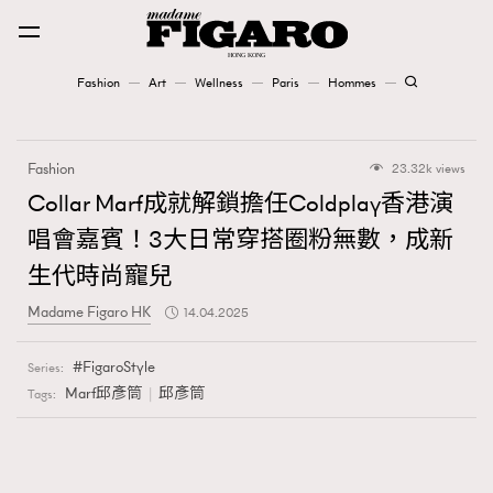
Fashion
Art
Wellness
Paris
Hommes
Fashion
Fashion
23.32k views
Art
Collar Marf成就解鎖擔任Coldplay香港演
唱會嘉賓！3大日常穿搭圈粉無數，成新
Wellness
生代時尚寵兒
Karena Lam is On Our Cover
Madame Figaro HK
14.04.2025
Paris
FigaroStyle
Series:
Marf邱彥筒
邱彥筒
Tags:
Hommes