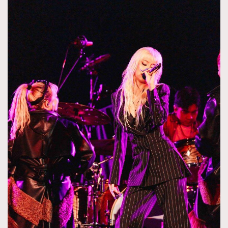
About us
Collaboration Opportunity
Disclaimer
Privacy
New Media Group
|
Madame Figaro editions:
France
|
Greece
|
Japan
|
Portugal
|
Spain