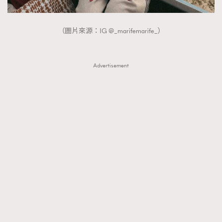
（圖片來源：IG @_marifemarife_）
Advertisement