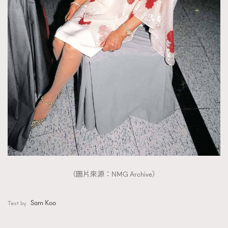
（圖片來源：NMG Archive）
Sam Koo
Text by