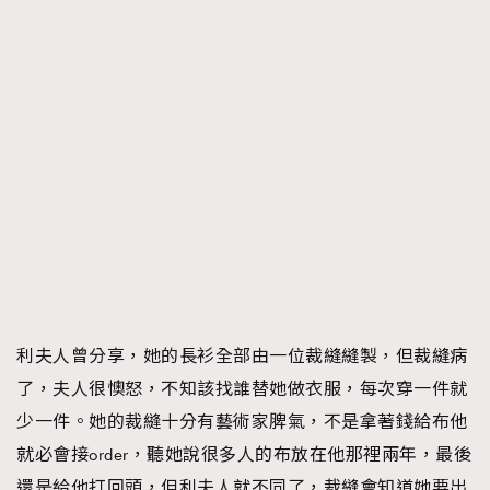
利夫人曾分享，她的長衫全部由一位裁縫縫製，但裁縫病
了，夫人很懊怒，不知該找誰替她做衣服，每次穿一件就
少一件。她的裁縫十分有藝術家脾氣，不是拿著錢給布他
就必會接order，聽她說很多人的布放在他那裡兩年，最後
還是給他打回頭，但利夫人就不同了，裁縫會知道她要出