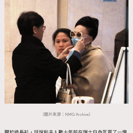
TRENDING
AFrenchMind
DressLikeAParisienne
（圖片來源：NMG Archive）
EmpowerF
FashionWeek
FigaroAesthetic
關於造長衫，話說利夫人數十年前在瑞士日內瓦買了一塊