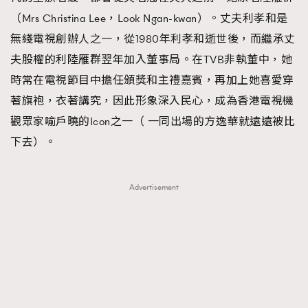
（Mrs Christina Lee，Look Ngan-kwan）。丈夫利孝和是
About us
Collaboration Opportunity
Disclaimer
Privacy
無綫電視創辦人之一，從1980年利孝和逝世後，而繼承丈
New Media Group
|
Madame Figaro editions:
France
|
Greece
|
Japan
|
Portugal
|
Spain
夫股權的利陸雁群翌年加入董事局。在TVB非執董中，她
時常在電視節目中擔任頒獎和主禮嘉賓，再加上她喜愛穿
著旗袍，衣著講究，因此形象深入民心，成為香港電視機
觀眾家喻戶曉的Icon之一（ 一同出場的方逸華就遠遠被比
下去）。
Advertisement