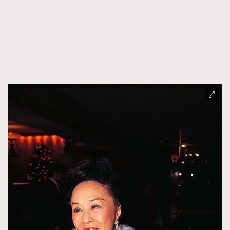
FigaroFrancais
41
FigaroGadget
1
FigaroHealth
647
FigaroHub
128
FigaroIcon
68
法國五月French May專訪四位香港文藝代表
FigaroInsight
156
FigaroIssue
270
FigaroJewellery
86
FigaroLifestyle
230
FigaroLove
89
FigaroMasterclass
20
FigaroMusic
90
FigaroStyle
89
#FigaroIssue 容祖兒封面專訪｜追逐歌手夢
FigaroSubculture
14