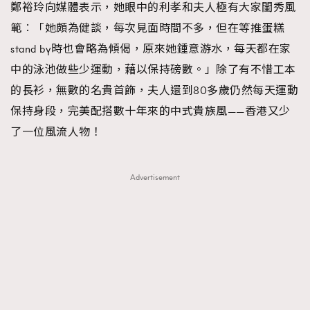
鄭裕玲向媒體表示，她眼中的利孝和夫人極有大家閨秀風
範︰「她頗為健談，每次見面時間不多，但在等推蛋糕
stand by時也會略為傾偈，原來她鍾意游水，每天都在家
中的泳池做些少運動，藉以保持磅數。」除了有不惜工本
的長衫，無數的名貴首飾，夫人還到80多歲仍然每天運動
保持身段，完美配搭數十年來的中式貴族風——香港又少
了一位風流人物！
Advertisement