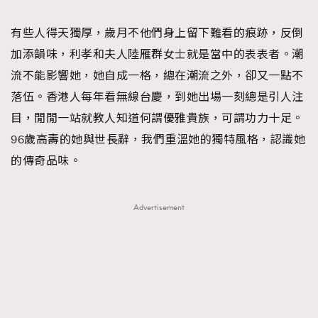
TRENDING
有些人得天獨厚，歲月不他們身上留下難看的痕跡，反倒
#FigaroExhibition 群星力撐MF X Leung Mo《See
AFrenchMind
3
加添韻味，利孝和夫人陸雁群女士就是當中的表表者。潮
You In My Dream》展覽
DressLikeAParisienne
1
流不能影響她，她自成一格，總在潮流之外，卻又一點不
EmpowerF
103
落伍。香港人每年看無線台慶，到她出場一刻總是引人注
FashionWeek
191
目，閒閒一站就教人知道何謂優雅貴族，可謂功力十足。
FigaroAesthetic
308
96歲高壽的她與世長辭，我們重溫她的獨特風格，認識她
FigaroAstrology
415
的傳奇品味。
FigaroBeauty
424
FigaroBeautyRitual
7
Advertisement
FigaroCeleb
547
#FigaroExhibition Wyman 揭曉 Figaro Exhibition
FigaroCinéma
281
第二站！
FigaroDigitalCover
17
FigaroExhibition
12
FigaroExpert
1