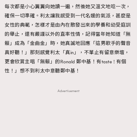
每次都是小心翼翼向她讀一遍，然後她又溫文地唸一次，
確保一切準確。利太讓我感受到一代名媛的氣派，甚麼是
女性的典範，怎樣才是由內在散發出來的學養和幼受庭訓
的舉止，還有嚴謹以外的直率性情，記得當年她知道「無
賴」成為「金曲金」時，她真誠地回應「這男歌手的聲音
真好聽！」那刻感覺利太「真in」，不單止有留意樂壇，
更會欣賞主唱「無賴」的Ronald 鄭中基！有taste ! 有個
性！」想不到利太中意聽鄭中基！
Advertisement