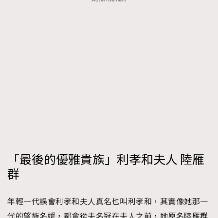
時裝心理學
2
當巨蟹座遇上處女座 Tyson Yoshi x 林家謙
煲劇日常
334
玩物壯志
1
本人已詳閱並同意遵守本文列明條款及細則。 請瀏覽
(
nmg.com.hk/privacy
) 閱讀本公司的私隱政策聲明。
本人願意接收新傳媒集團的最新消息及其他宣傳資訊，本人同意
「最後的優雅貴族」利孝和夫人 陸雁
新傳媒集團使用本人的個人資料於任何推廣用途。
群
年輕一代誤會利孝和夫人真名也叫利孝和，其實像她那一
代的望族名媛，都會從夫名冠在夫人之前，她原名陸雁群