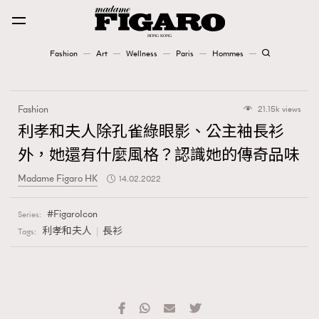
Fashion
Art
Wellness
Paris
Hommes
Fashion
Fashion
21.15k views
Art
利孝和夫人除孔雀綠眼影、公主袖長衫
外，她還有什麼風格？認識她的傳奇品味
Wellness
Madame Figaro HK
14.02.2022
Karena Lam is On Our Cover
FigaroIcon
Series:
Paris
利孝和夫人
長衫
Tags:
Hommes