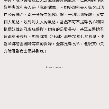
華貴，現今的名媛已失去這樣的貴族氣質。已故時尚作家
黎堅惠說利夫人是「我的偶像」。她盛讚利夫人每次出現
在公眾場合，都十分好看無懈可擊，一切恰到好處，又有
個人風格。說到利夫人的風格，當然不可不提穿長衫和同
樣標誌性的孔雀綠眼影。她真的是愛長衫，甚至去醫院看
病都穿著長衫。如果你看《狂潮》那些70年代的長劇，李
香琴鄧碧雲湘漪等演的貴婦，全都是穿長衫，但現實中只
有陸雁群女士堅持到底！
Advertisement