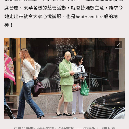
席台慶、東華各樣的慈善活動，就會替她想主意，務求令
她走出來就令大家心悅誠服，也是haute couture般的精
神！