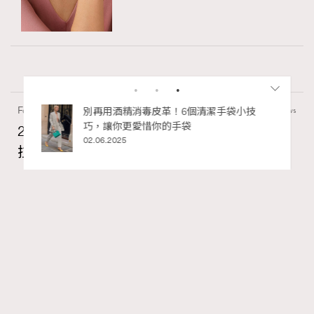
Fashion
0 views
2026 7/8月號封面人物訪問Fala Chen陳法
拉：A Timeless Story Unfolds
Madame Figaro HK
2 hours ago
RECOMMENDED
FigaroIssue
Series:
Chanel
陳法拉
電影
Tags: