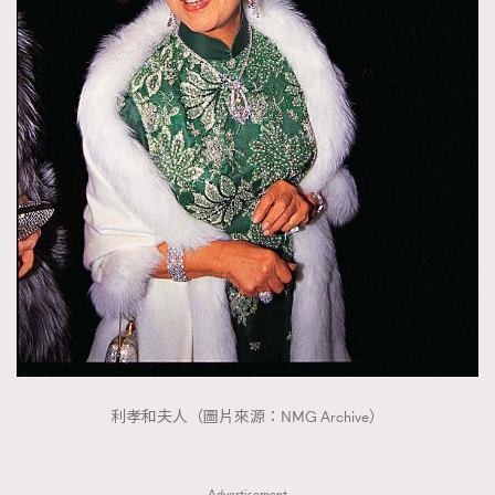
FigaroTalk
48
FigaroWatch
83
Grooming&Fitness
38
HommesFashion
2
HommeStyle
132
NoBagNoLife
349
People
53
#FigaroIssue 專訪陳漢娜Hanna與Takuro｜模特
TheFrenchWay
145
情侶談愛情
VAxChowSangSang
4
WatchesWonder&Beyond
21
WatchesWonder&Beyond
1
向ChanelN°5致敬
1
大時代小事情
利孝和夫人（圖片來源：NMG Archive）
42
時尚熱話
537
時尚配飾
297
Advertisement