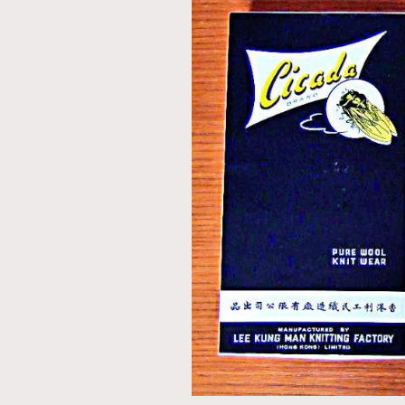
AFrenchMind
D