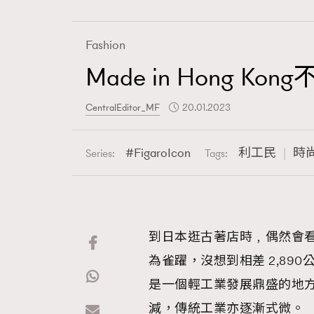
Fashion
Made in Hon
Fashion
CentralEditor_MF
20.01.2023
Art
FigaroIcon
利工民
時
Series:
Tags:
Wellness
到日本逛古著店時﹐偶然會看見一兩
為雀躍，沒想到相差 2,8
Paris
是一個輕工業發展鼎盛的地方
減，傳統工業亦逐漸式微。