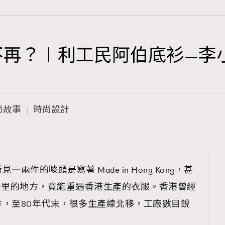
g Kong不再？︱利工民阿伯底
TRENDING
3
AFrenchMind
尚故事
時尚設計
1
DressLikeAParisienne
103
EmpowerF
191
件的嘜頭是寫著 Made in Hong Kong，甚
FashionWeek
90公里的地方，竟能重遇香港生產的衣服。香港曾經
308
FigaroAesthetic
，至80年代末，很多生產線北移，工廠數目銳