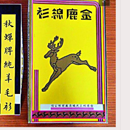
TRENDING
ressLikeAParisienne
Empower
FigaroAesthetic