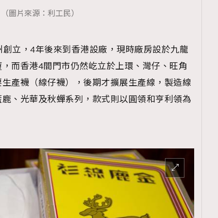
（圖片來源：利工民）
廣州創立，4年後來到香港設廠，現時廠房設於九龍
覽(
nmg.com.hk/privacy
) 閱讀本
廈，而香港4間門市仍然屹立於上環、灣仔、旺角
資訊，本人同意新傳媒集團使用
要生產襪（線仔襪），後期才擴展生產線，製造線
籃鹿、光華及秋蟬系列，款式則以圓領和亨利領為