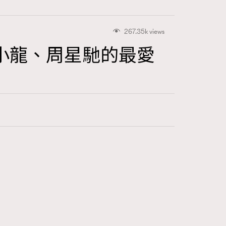
267.35k views
衫—李小龍、周星馳的最愛
415
FigaroAstrology
424
FigaroBeauty
7
FigaroBeautyRitual
547
FigaroCeleb
281
FigaroCinéma
17