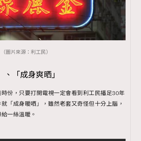
（圖片來源：利工民）
」、「成身爽晒」
時份，只要打開電視一定會看到利工民播足30年
件就「成身暖哂」，雖然老套又奇怪但十分上腦，
帶給一絲溫暖。