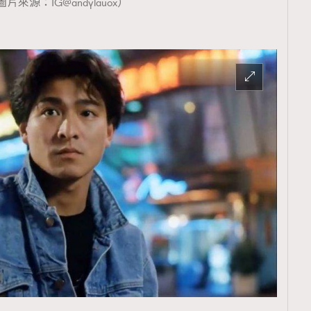
片來源：IG@andylauox）
TRENDING
ressLikeAParisienne
Empower
FigaroAesthetic