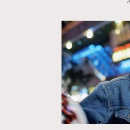
（圖
AFrenchMind
D