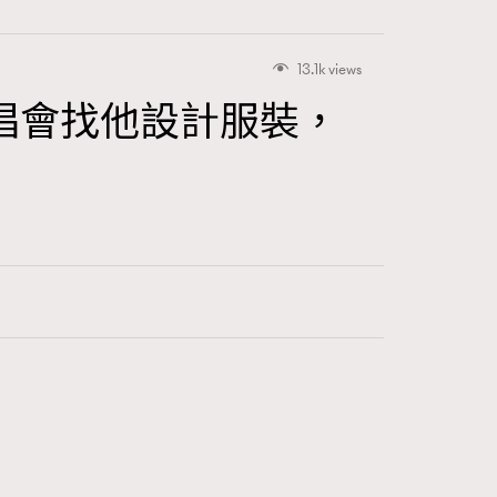
13.1k views
唱會找他設計服裝，
416
FigaroAstrology
424
FigaroBeauty
7
FigaroBeautyRitual
547
FigaroCeleb
281
FigaroCinéma
17