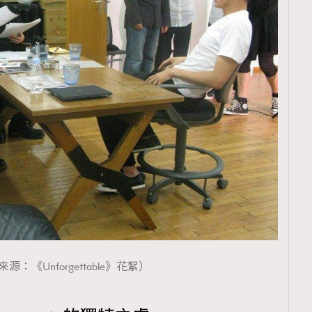
源：《Unforgettable》花絮）