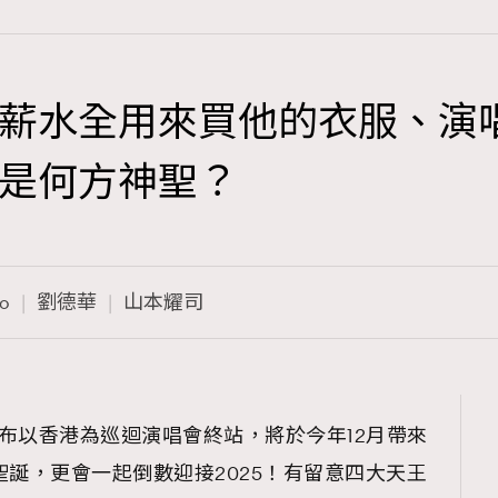
薪水全用來買他的衣服、演
TRENDING
是何方神聖？
3
AFrenchMind
1
DressLikeAParisienne
o
劉德華
山本耀司
103
EmpowerF
191
FashionWeek
308
FigaroAesthetic
布以香港為巡迴演唱會終站，將於今年12月帶來
聖誕，更會一起倒數迎接2025！有留意四大天王