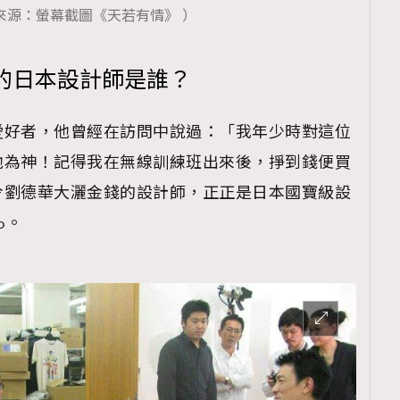
來源：螢幕截圖《天若有情》 ）
的日本設計師是誰？
覽(
nmg.com.hk/privacy
) 閱讀本
愛好者，他曾經在訪問中說過：「我年少時對這位
資訊，本人同意新傳媒集團使用
他為神！記得我在無線訓練班出來後，掙到錢便買
令劉德華大灑金錢的設計師，正正是日本國寶級設
to。