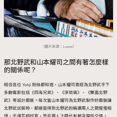
（圖片來源：Loewe）
那北野武和山本耀司之間有著怎麼樣
的關係呢？
相信各位 Yohji 粉絲都知道，山本耀司曾經為北野武手下
多齣電影包括《四海兄弟》、《淨琉璃》、《雙面北野
武》等設計戲裝。每次當山本耀司為北野武製作好戲裝讓
北野武試裝時，都總是得到北野武的稱讚兩人之間惺惺相
惜，不僅互相欣賞，而且兩人之間也有著深厚的交情。