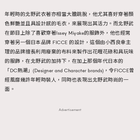
年輕時的北野武衣著亦相當大膽跳脫，他尤其喜好穿著顏
色鮮艷並且具設計感的毛衣，來展現出其活力。而北野武
在節目上除了喜歡穿著Issey Miyake的服飾外，他也經常
穿著另一個日本品牌 FICCE 的設計，這個由小西良幸主
理的品牌擅長利用廢棄的布料來製作出花喱花碌和具玩味
的服飾，在北野武的加持下，在加上那個年代日本的
「DC熱潮」(Designer and Character brands)，令FICCE曾
經風靡幾許年輕時裝人，同時也表現出北野武時尚的一
面。
Advertisement