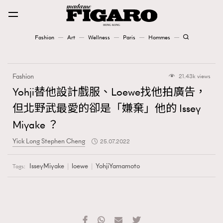
Fashion
Art
Wellness
Paris
Hommes
Fashion
Fashion
21.43k views
Art
Yohji替他設計戲服、Loewe找他拍廣告，
但北野武最愛的卻是「嫌棄」他的 Issey
Wellness
Miyake ？
Karena Lam is On Our Cover
Yick Long Stephen Cheng
25.07.2022
Paris
IsseyMiyake
loewe
YohjiYamamoto
Tags:
Hommes