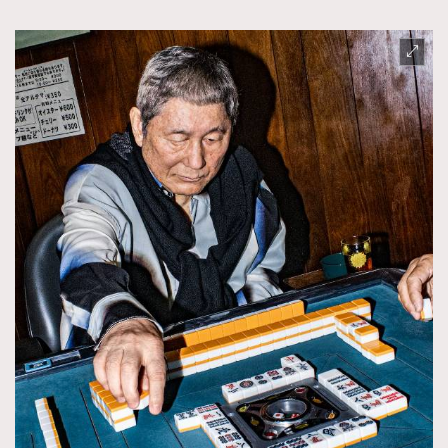
About us
Collaboration Opportunity
Disclaimer
Privacy
New Media Group
|
Madame Figaro editions:
France
|
Greece
|
Japan
|
Portugal
|
Spain