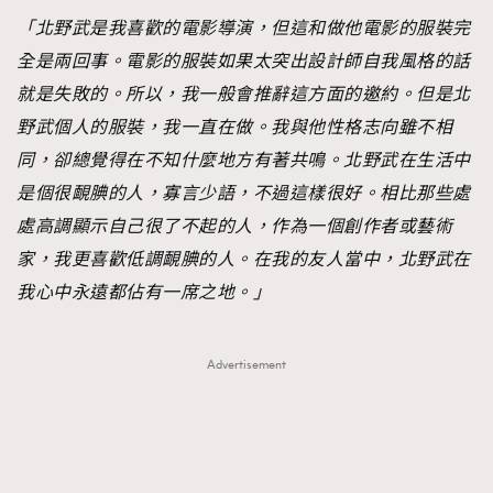
「北野武是我喜歡的電影導演，但這和做他電影的服裝完
全是兩回事。電影的服裝如果太突出設計師自我風格的話
就是失敗的。所以，我一般會推辭這方面的邀約。但是北
野武個人的服裝，我一直在做。我與他性格志向雖不相
同，卻總覺得在不知什麼地方有著共鳴。北野武在生活中
是個很靦腆的人，寡言少語，不過這樣很好。相比那些處
處高調顯示自己很了不起的人，作為一個創作者或藝術
家，我更喜歡低調靦腆的人。在我的友人當中，北野武在
我心中永遠都佔有一席之地。」
Advertisement