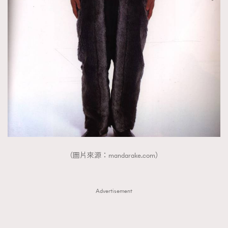
FigaroTalk
48
FigaroWatch
83
Grooming&Fitness
38
HommesFashion
2
HommeStyle
132
NoBagNoLife
349
People
53
#FigaroIssue 專訪陳漢娜Hanna與Takuro｜模特
TheFrenchWay
145
情侶談愛情
VAxChowSangSang
4
WatchesWonder&Beyond
21
（圖片來源：mandarake.com）
WatchesWonder&Beyond
1
向ChanelN°5致敬
1
大時代小事情
Advertisement
42
時尚熱話
537
時尚配飾
297