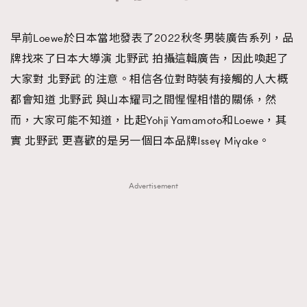
TRENDING
早前Loewe於日本當地發表了2022秋冬男裝廣告系列，品
#FigaroExhibition 群星力撐MF X Leung Mo《See
AFrenchMind
3
牌找來了日本大導演 北野武 拍攝這輯廣告，因此喚起了
You In My Dream》展覽
DressLikeAParisienne
1
大家對 北野武 的注意。相信各位對時裝有接觸的人大概
EmpowerF
103
都會知道 北野武 與山本耀司之間惺惺相惜的關係，然
FashionWeek
191
而，大家可能不知道，比起Yohji Yamamoto和Loewe，其
FigaroAesthetic
308
實 北野武 更喜歡的是另一個日本品牌Issey Miyake。
FigaroAstrology
416
FigaroBeauty
424
Advertisement
FigaroBeautyRitual
7
FigaroCeleb
547
#FigaroExhibition Wyman 揭曉 Figaro Exhibition
FigaroCinéma
281
第二站！
FigaroDigitalCover
17
FigaroExhibition
12
FigaroExpert
1