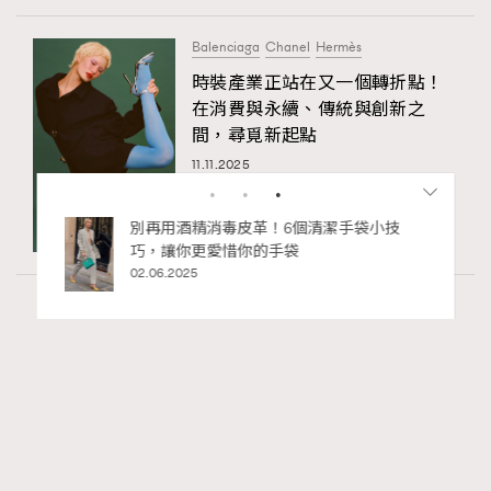
Balenciaga
Chanel
Hermès
時裝產業正站在又一個轉折點！
在消費與永續、傳統與創新之
間，尋覓新起點
11.11.2025
袋小技
人生如迷宮，如何走好每一步？Chubb安
達人壽 x 泰國藝術家Wit《生命軌跡 Life
Chapters》登陸2026年巴塞爾藝術展香港
展會
27.03.2026
Fashion
130 views
Watches and Wonders 2026: CHANEL全新
RECOMMENDED
Mademoiselle Privé Bouton Lion獅子系列戒指
錶與長頸鏈錶