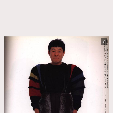
FigaroFrancais
41
FigaroGadget
1
FigaroHealth
647
FigaroHub
128
FigaroIcon
68
法國五月French May專訪四位香港文藝代表
FigaroInsight
156
FigaroIssue
271
FigaroJewellery
87
FigaroLifestyle
230
FigaroLove
89
FigaroMasterclass
20
FigaroMusic
90
FigaroStyle
89
#FigaroIssue 容祖兒封面專訪｜追逐歌手夢
FigaroSubculture
14