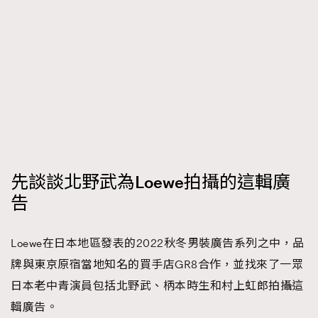
時裝心理學
2
當巨蟹座遇上處女座 Tyson Yoshi x 林家謙
煲劇日常
334
玩物壯志
1
先談談北野武為Loewe拍攝的這輯廣
本人已詳閱並同意遵守本文列明條款及細則。 請瀏覽
告
(
nmg.com.hk/privacy
) 閱讀本公司的私隱政策聲明。
本人願意接收新傳媒集團的最新消息及其他宣傳資訊，本人同意
新傳媒集團使用本人的個人資料於任何推廣用途。
Loewe在日本地區發表的2022秋冬男裝廣告系列之中，品
牌與東京原宿當地知名的買手店GR8合作，並找來了一眾
日本老中青演員包括北野武、柄本時生和村上虹郎拍攝這
輯廣告。