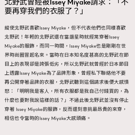
北野武曾經被Issey Miyake請求：「不
要再穿我們的衣服了？」
縱使北野武喜歡Issey Miyake，但不代表他們也同樣喜歡
北野武！年輕的北野武還在當諧星時就經常穿著Issey
Miyake的服飾，而同一時間，Issey Miyake也是剛剛在世
界時尚圈冒起名來。當時在日本知名度甚高的北野武在節
目上的表現卻是誇張低劣，所以北野武就曾經於日本節目
上透露Issey Miyake為了品牌形象，曾經私下聯絡他不要
再公開穿著品牌的衣服，北野武聽到這個請求後便大感憤
怒：「明明我是客人，所有衣服都是我自己付錢買的，為
什麼也要對我說這樣的話？」不過此後北野武並沒有停止
穿著 Issey Miyake的服飾，反而還刻意挑最昂貴的來穿，
相信也令當時的Issey Miyake大感頭痛。