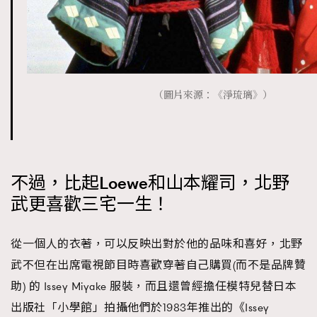
（圖片來源：《淨琉璃》）
不過，比起Loewe和山本耀司，北野
武更喜歡三宅一生！
從一個人的衣著，可以反映出對於他的品味和喜好，北野
TRENDING
武不但在出席電視節目時喜歡穿著自己購買(而不是品牌贊
助) 的 Issey Miyake 服裝，而且還曾經擔任模特兒替日本
AFrenchMind
DressLikeAParisienne
出版社「小學館」拍攝他們於1983年推出的《Issey
EmpowerF
FashionWeek
FigaroAesthetic