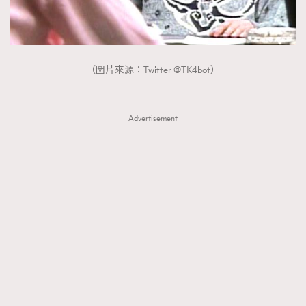
（圖片來源：Twitter @TK4bot）
Advertisement