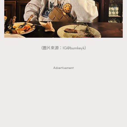
FigaroTalk
48
FigaroWatch
83
Grooming&Fitness
38
HommesFashion
2
HommeStyle
132
NoBagNoLife
349
（圖片來源：IG@bumkeyk）
People
53
#FigaroIssue 專訪陳漢娜Hanna與Takuro｜模特
TheFrenchWay
145
情侶談愛情
Advertisement
VAxChowSangSang
4
WatchesWonder&Beyond
21
WatchesWonder&Beyond
1
向ChanelN°5致敬
1
大時代小事情
42
時尚熱話
537
時尚配飾
297