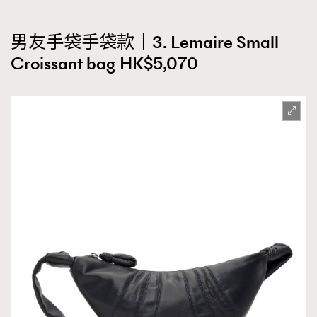
AFrenchMind
DressLikeAParisienne
男友手袋手袋款｜3. Lemaire Small
EmpowerF
FashionWeek
FigaroAesthetic
Croissant bag HK$5,070