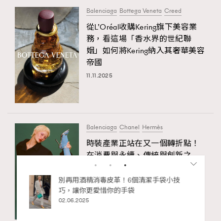
Balenciaga
Bottega Veneta
Creed
從L’Oréal收購Kering旗下美容業
務，看這場「香水界的世紀聯
姻」如何將Kering納入其奢華美容
帝國
11.11.2025
Balenciaga
Chanel
Hermès
時裝產業正站在又一個轉折點！
在消費與永續、傳統與創新之
間，尋覓新起點
私藏的顯
別再用酒精消毒皮革！6個清潔手袋小技
11.11.2025
巧，讓你更愛惜你的手袋
02.06.2025