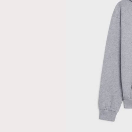
AFrenchMind
D