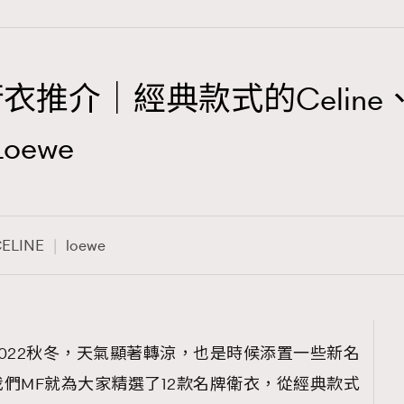
推介｜經典款式的Celine、Sai
TRENDING
oewe
3
AFrenchMind
1
DressLikeAParisienne
ELINE
loewe
103
EmpowerF
191
FashionWeek
308
FigaroAesthetic
022秋冬，天氣顯著轉涼，也是時候添置一些新名
們MF就為大家精選了12款名牌衛衣，從經典款式