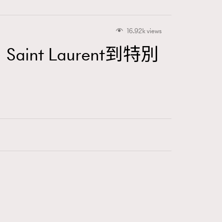
16.92k views
nt Laurent到特別
416
FigaroAstrology
424
FigaroBeauty
7
FigaroBeautyRitual
547
FigaroCeleb
281
FigaroCinéma
17