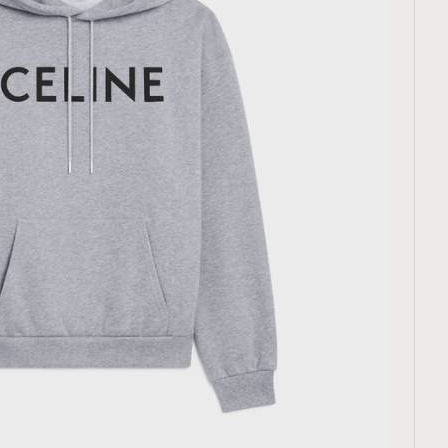
TRENDING
ressLikeAParisienne
Empower
FigaroAesthetic