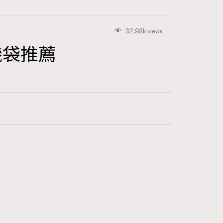
32.98k views
手機袋推薦
415
FigaroAstrology
424
FigaroBeauty
7
FigaroBeautyRitual
547
FigaroCeleb
281
FigaroCinéma
17