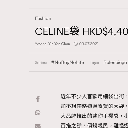
Fashion
CELINE袋 HKD$4
Fashion
Yvonne, Yin Yan Chan
09.07.2021
Art
NoBagNoLife
Balenciaga
Series:
Tags:
Wellness
近年不少人喜歡用細袋出街
加不想帶略嫌顯累贅的大袋
Paris
大品牌推出的迷你手機袋，
百搭之餘，價錢親民，難怪