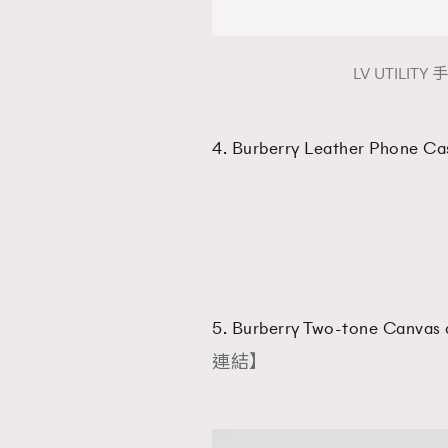
LV UTILIT
4. Burberry Leather Phone C
5. Burberry Two-tone Canvas
連結】