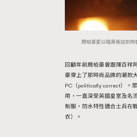
AFrenchMind
D
周柏豪愛以暗黑叛逆的時裝風格示
回顧年前周柏豪曾跟陳百祥
豪穿上了那時尚品牌的潮款
PC（politically co
用，一直深受英國皇室及名
制服，防水特性適合士兵在戰壕中
衣）。