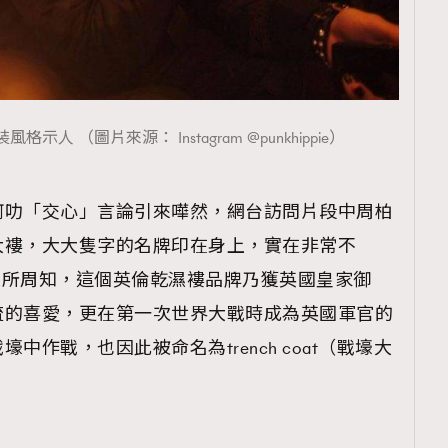
TRENDING
ressLikeAParisienne
Empower
FigaroAesthetic
人 （圖片來源： Instagram @punkhippie）
阿叻「交心」言論引來嘩然，網台訪問片段中周柏
大褸，大大隻字的名牌印在身上，實在非常不
rrect）。眾所周知，這個英倫乾濕褸品牌乃獲英國皇家御
流的喜愛，更在第一次世界大戰時成為英國軍官的
作戰，也因此被命名為trench coat（戰壕大