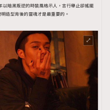
看居，多年以暗黑叛逆的時裝風格示人，言行舉止卻搖擺
證明造型背後的靈魂才是最重要的。