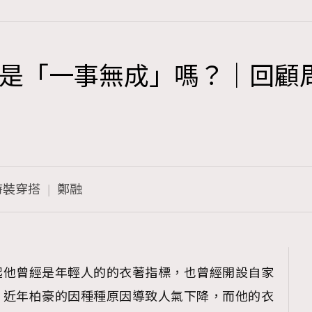
是「一事無成」嗎？｜回顧
TRENDING
3
AFrenchMind
1
DressLikeAParisienne
時裝穿搭
鄭融
103
EmpowerF
191
FashionWeek
308
FigaroAesthetic
起他曾經是年輕人的的衣著指標，也曾經開設自家
，近年柏豪的因種種原因導致人氣下降，而他的衣