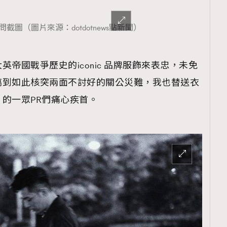
截圖（圖片來源：dotdotnews點新聞）
覽(
nmg.com.hk/privacy
) 閱讀本
帝國戰爭歷史的iconic 品牌服飾來表忠，未免
資訊，本人同意新傳媒集團使用
搞到如此核突兩面不討好的關公災難，我也替送衣
的一眾PR們痛心疾首。