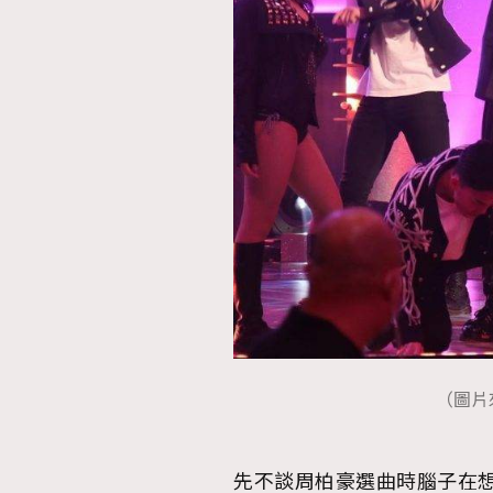
（圖片來源
先不談周柏豪選曲時腦子在