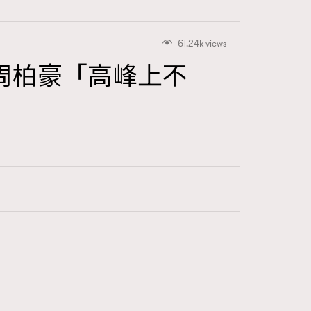
61.24k views
周柏豪「高峰上不
416
FigaroAstrology
424
FigaroBeauty
7
FigaroBeautyRitual
547
FigaroCeleb
281
FigaroCinéma
17