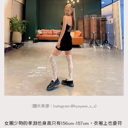
（圖片來源：Instagram @hyoyeon_x_x）
女團少時的孝淵也身高只有156cm-157cm，衣著上也要符