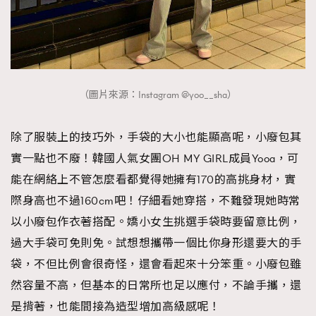
（圖片來源：Instagram @yoo__sha）
除了服裝上的技巧外，手袋的大小也能顯高呢，小廢包其
實一點也不廢！韓國人氣女團OH MY GIRL成員Yooa，可
能在網絡上不管怎麼看都覺得她擁有170的高挑身材，實
際身高也不過160cm吧！仔細看她穿搭，不難發現她時常
以小廢包作衣著搭配。嬌小女生挑選手袋時要留意比例，
過大手袋可免則免。試想想攜帶一個比你身形還要大的手
袋，不但比例會很奇怪，還會看起來十分笨重。小廢包雖
然容量不高，但基本的日常所也足以應付，不論手攜，還
是揹著，也能間接為造型增加高級感呢！