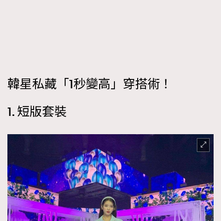
時裝心理學
2
當巨蟹座遇上處女座 Tyson Yoshi x 林家謙
煲劇日常
334
玩物壯志
1
韓星私藏「1秒變高」穿搭術！
1. 短版套裝
本人已詳閱並同意遵守本文列明條款及細則。 請瀏覽
(
nmg.com.hk/privacy
) 閱讀本公司的私隱政策聲明。
本人願意接收新傳媒集團的最新消息及其他宣傳資訊，本人同意
新傳媒集團使用本人的個人資料於任何推廣用途。