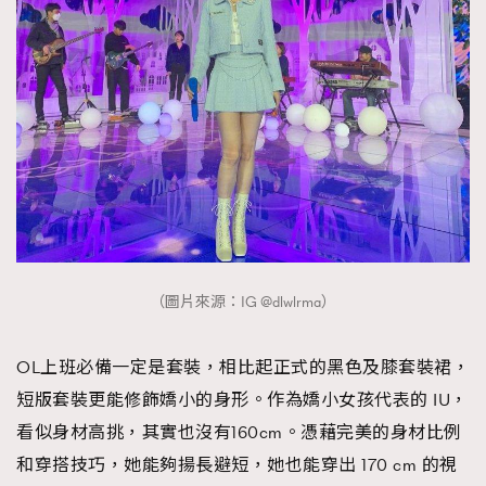
About us
Collaboration Opportunity
Disclaimer
Privacy
New Media Group
|
Madame Figaro editions:
France
|
Greece
|
Japan
|
Portugal
|
Spain
（圖片來源：IG @dlwlrma）
OL上班必備一定是套裝，相比起正式的黑色及膝套裝裙，
短版套裝更能修飾嬌小的身形。作為嬌小女孩代表的 IU，
看似身材高挑，其實也沒有160cm。憑藉完美的身材比例
和穿搭技巧，她能夠揚長避短，她也能穿出 170 cm 的視