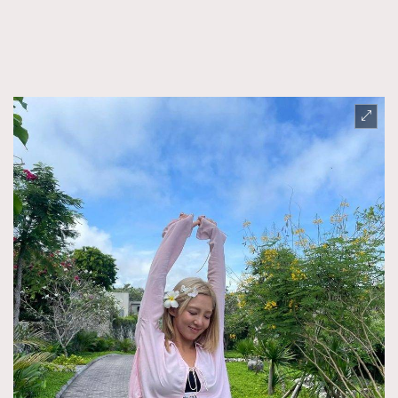
FigaroFrancais
41
FigaroGadget
1
FigaroHealth
647
FigaroHub
128
FigaroIcon
68
法國五月French May專訪四位香港文藝代表
FigaroInsight
156
FigaroIssue
271
FigaroJewellery
87
FigaroLifestyle
230
FigaroLove
89
FigaroMasterclass
20
FigaroMusic
90
FigaroStyle
89
#FigaroIssue 容祖兒封面專訪｜追逐歌手夢
FigaroSubculture
14