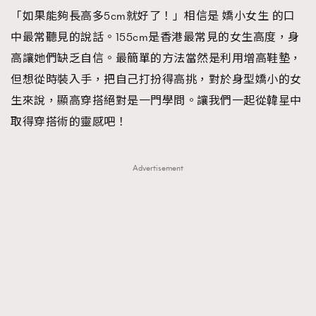
「如果能夠長高多5cm就好了！」相信是 嬌小女生 的口
TRENDING
中最常聽見的說話。155cm是香港最常見的女生高度，身
#FigaroExhibition 群星力撐MF X Leung Mo《See
AFrenchMind
3
高讓她們缺乏自信。最簡單的方法當然是利用增高鞋墊，
You In My Dream》展覽
DressLikeAParisienne
1
但想從時裝入手，把自己打扮得高挑，對於身型嬌小的女
EmpowerF
103
生來說，顯高穿搭絕對是一門學問。讓我們一起從韓星中
FashionWeek
191
取得穿搭術的靈感吧！
FigaroAesthetic
308
FigaroAstrology
416
Advertisement
FigaroBeauty
424
FigaroBeautyRitual
7
FigaroCeleb
547
#FigaroExhibition Wyman 揭曉 Figaro Exhibition
FigaroCinéma
281
第二站！
FigaroDigitalCover
17
FigaroExhibition
12
FigaroExpert
1