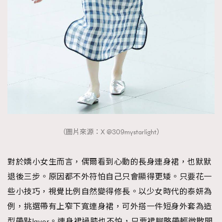
（圖片來源：X @309mystarlight）
對於嬌小女生而言，偶爾看到心動的長身連身裙，也默默
退後三步。原因都不外符怕自己只會顯得更矮。只要花一
些小技巧，視覺比例自然變得修長。以少女時代的泰妍為
例，挑選帶有上窄下寬連身裙，可外搭一件短身外套為造
型帶點layer。連身裙過膝也不怕，只要裙腳略帶輕微散開