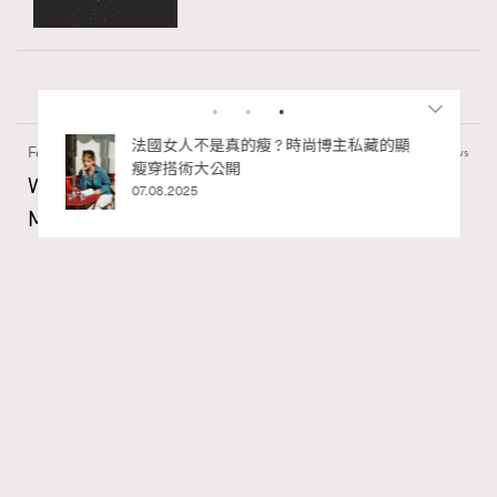
私藏的顯
別再用酒精消毒皮革！6個清潔手袋小技
Fashion
130 views
巧，讓你更愛惜你的手袋
Watches and Wonders 2026: CHANEL全新
02.06.2025
Mademoiselle Privé Bouton Lion獅子系列戒指
錶與長頸鏈錶
Maria Leung
06.08.2026
RECOMMENDED
FigaroIssue
Series:
Chanel
Watchesandwonders2026
腕錶
Tags: