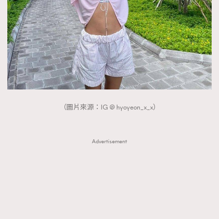
FigaroTalk
48
FigaroWatch
83
Grooming&Fitness
38
HommesFashion
2
HommeStyle
132
NoBagNoLife
349
People
53
#FigaroIssue 專訪陳漢娜Hanna與Takuro｜模特
（圖片來源：IG @ hyoyeon_x_x）
TheFrenchWay
145
情侶談愛情
VAxChowSangSang
4
WatchesWonder&Beyond
21
Advertisement
WatchesWonder&Beyond
1
向ChanelN°5致敬
1
大時代小事情
42
時尚熱話
537
時尚配飾
297