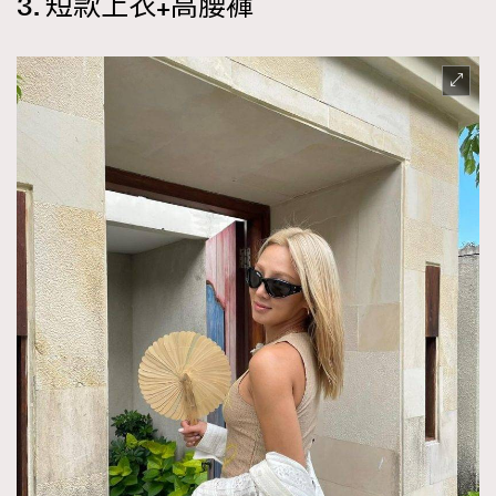
3. 短款上衣+高腰褲