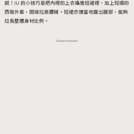
感！IU 的小技巧是把內裡的上衣攝進短裙裡，加上短版的
西裝外套，間接拉高腰線。短裙亦適當地露出腿部，能夠
拉長整體身材比例。
Advertisement