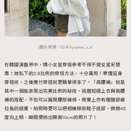
（圖片來源：IG @ hyoyeon_x_x）
在韓國演藝界中，嬌小女星穿搭參考不得不提女星宋慧
喬！她私下的2:8比例的穿搭方法，十分萬用！學懂這身
穿搭術，之後應付穿搭就更簡單得多了。「高腰褲」就是
其中一個能表現出完美比例的秘技，挑選短版上衣與高腰
TRENDING
褲的搭配，不但可以展現腰部線條，視覺上亦有種腿部被
AFrenchMind
DressLikeAParisienne
拉長的感覺。拍照時更可以把相機移到鞋子底部，微微45
EmpowerF
FashionWeek
FigaroAesthetic
度向上傾，瞬間便拍出顯高10cm的照片了！