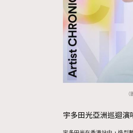
（圖
宇多田光亞洲巡迴演
宇多田光在香港站中，造型