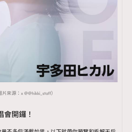
片來源：x @@hikki_staff）
唱會開鑼！
數量不多但滿載妙思，以下就帶你預覽和拆解天后