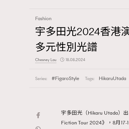
Fashion
宇多田光2024香港演
Fashion
多元性別光譜
Art
Chesney Lau
18.08.2024
FigaroStyle
HikaruUtada
Series:
Tags:
Wellness
宇多田光（Hikaru Utada
Paris
Fiction Tour 2024》