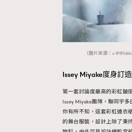
AFrenchMind
D
（圖片來源：x @@hikki_st
Issey Miyake度
第一套討論度最高的彩虹皺摺連身裙造
Issey Miyake團隊，聯同
你有所不知，這套彩虹連衣裙是A-P
的舞台服裝，設計上除了秉
物料，由此可見設計總監宮