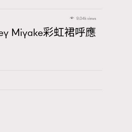
9.04k views
 Miyake彩虹裙呼應
416
FigaroAstrology
424
FigaroBeauty
7
FigaroBeautyRitual
547
FigaroCeleb
281
FigaroCinéma
17