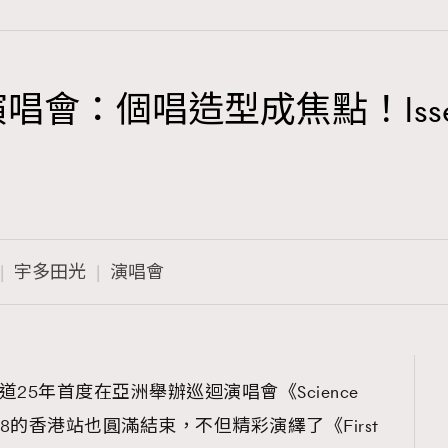
唱會：個唱造型成焦點！Issey
TRENDING
3
AFrenchMind
1
DressLikeAParisienne
宇多田光
演唱會
103
EmpowerF
191
FashionWeek
308
FigaroAesthetic
）出道25年首度在亞洲舉辦巡迴演唱會《Science
，8月17-18的香港站也圓滿結束，不但精彩演繹了《First