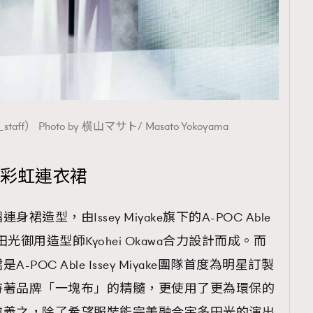
TRENDING
ressLikeAParisienne
Empower
FigaroAesthetic
aff） Photo by 横山マサト/ Masato Yokoyama
身訂造彩虹連衣裙
型，由Issey Miyake旗下的A-POC Able
宇多田光御用造型師Kyohei Okawa合力設計而成。而
OC Able Issey Miyake團隊首度為明星訂製
持著品牌「一塊布」的精髓，更使用了更為環保的
前義之，除了希望服裝能完美融合宇多田光的演出