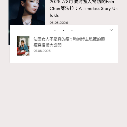
2026 7/8月號封面人物訪問Fala
Chen陳法拉：A Timeless Story Un
folds
06.08.2026
私藏的顯
別再用酒精消毒皮革！6個清潔手袋小技
巧，讓你更愛惜你的手袋
02.06.2025
Fashion
130 views
Watches and Wonders 2026: CHANEL全新
RECOMMENDED
Mademoiselle Privé Bouton Lion獅子系列戒指
錶與長頸鏈錶
Maria Leung
06.08.2026
FigaroIssue
Series: