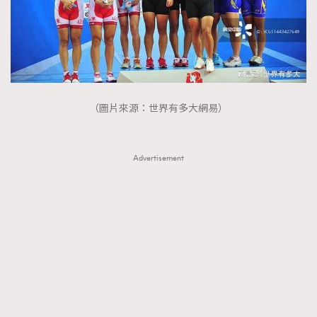
About us
Collaboration Opportunity
Disclaimer
Privacy
New Media Group
|
Madame Figaro editions:
France
|
Greece
|
Japan
|
Portugal
|
Spain
（圖片來源：世界有多大網易）
Advertisement