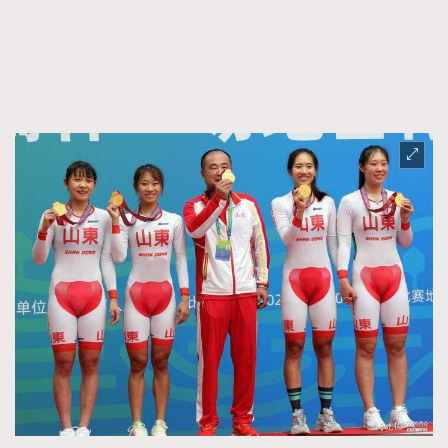
FigaroFrancais
41
FigaroGadget
1
FigaroHealth
647
FigaroHub
128
FigaroIcon
68
法國五月French May專訪四位香港文藝代表
FigaroInsight
156
FigaroIssue
271
FigaroJewellery
87
FigaroLifestyle
230
FigaroLove
89
FigaroMasterclass
20
FigaroMusic
90
FigaroStyle
89
#FigaroIssue 容祖兒封面專訪｜追逐歌手夢
FigaroSubculture
14