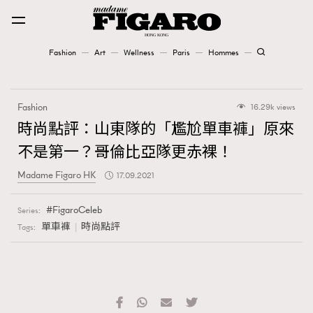
Fashion
Art
Wellness
Paris
Hommes
Fashion
Fashion
16.29k views
Art
時尚點評：山東隊的「尷尬單車褲」原來
不是第一？哥倫比亞隊更赤裸！
Wellness
Madame Figaro HK
17.09.2021
Karena Lam is On Our Cover
FigaroCeleb
Series:
Paris
單車褲
時尚點評
Tags:
Hommes