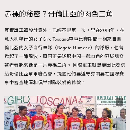
赤裸的秘密？哥倫比亞的肉色三角
其實單車褲設計意外，已經不是第一次。早在2014年，在
意大利舉行的女子Giro Toscana單車比賽期間一組來自哥
倫比亞的女子自行車隊（Bogota Humana）的隊服，也曾
掀起了一陣風波，原因正是隊服中間一截肉色的區域讓穿
著者看起來像是一片赤裸三角。 國際單車聯盟更因此發信
給哥倫比亞單車聯合會，提醒他們要遵守有關要在國際賽
事中審查地區和俱樂部隊裝備的條款。
TRENDING
AFrenchMind
DressLikeAParisienne
EmpowerF
FashionWeek
FigaroAesthetic