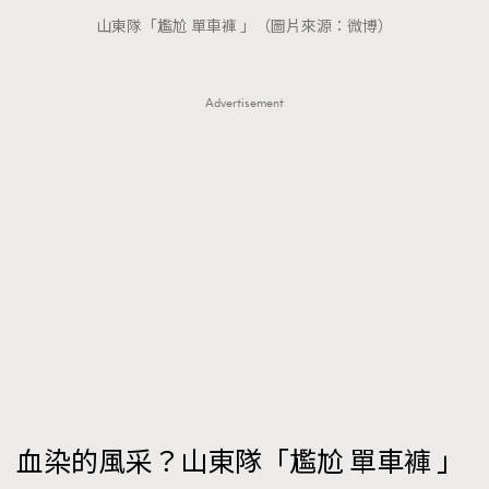
FigaroTalk
48
山東隊「尷尬 單車褲 」（圖片來源：微博）
FigaroWatch
83
Grooming&Fitness
38
Advertisement
HommesFashion
2
HommeStyle
132
NoBagNoLife
349
People
53
#FigaroIssue 專訪陳漢娜Hanna與Takuro｜模特
TheFrenchWay
145
情侶談愛情
VAxChowSangSang
4
WatchesWonder&Beyond
21
WatchesWonder&Beyond
1
向ChanelN°5致敬
1
大時代小事情
42
時尚熱話
537
血染的風采？山東隊「尷尬 單車褲 」
時尚配飾
297