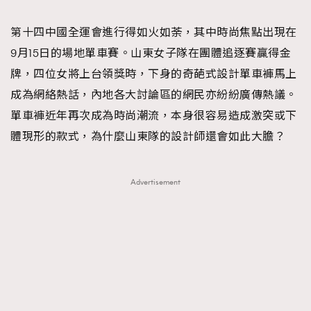
TRENDING
第十四中國全運會進行得如火如荼，其中時尚焦點出現在
#FigaroExhibition 群星力撐MF X Leung Mo《See
AFrenchMind
3
9月15日的場地單車賽。山東女子隊在團體追逐賽贏得金
You In My Dream》展覽
DressLikeAParisienne
1
牌，四位女將上台領獎時，下身的奇葩式設計單車褲馬上
EmpowerF
103
成為網絡熱話，內地各大討論區的網民亦紛紛廣傳熱議。
FashionWeek
191
單車褲近年再次成為時尚潮流，本身很容易造成激突或下
FigaroAesthetic
308
體現形的款式，為什麼山東隊的設計師還會如此大膽？
FigaroAstrology
416
FigaroBeauty
424
Advertisement
FigaroBeautyRitual
7
FigaroCeleb
547
#FigaroExhibition Wyman 揭曉 Figaro Exhibition
FigaroCinéma
281
第二站！
FigaroDigitalCover
17
FigaroExhibition
12
FigaroExpert
1