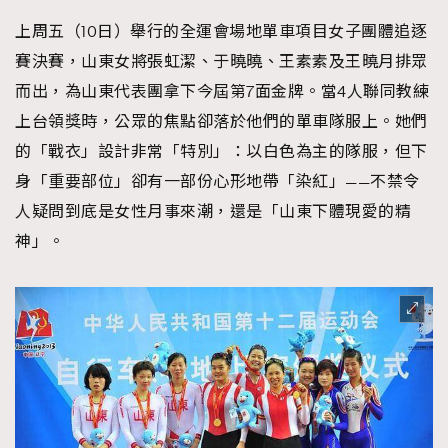
時裝心理學
2
上周五（10日）舉行的全運會場地單車項目女子團體追逐
當巨蟹座遇上處女座 Tyson Yoshi x 林家謙
煲劇日常
334
賽決賽，山東女將張虹潔、于曉曉、王素素及王曉月排眾
玩物壯志
1
而出，為山東代表團拿下今屆第7面金牌。當4人聯同教練
上台領獎時，公眾的焦點卻落於他們的單車隊服上。她們
的「戰衣」設計非常「特別」：以白色為主的隊服，但下
身「重要部位」卻有一部份心形地帶「染紅」——不禁令
人疑問到底是女性月事來潮，還是「山東下體現愛的精
神」。
本人已詳閱並同意遵守本文列明條款及細則。 請瀏覽
(
nmg.com.hk/privacy
) 閱讀本公司的私隱政策聲明。
本人願意接收新傳媒集團的最新消息及其他宣傳資訊，本人同意
新傳媒集團使用本人的個人資料於任何推廣用途。