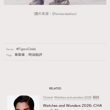
（圖片來源：＠kimkardashian）
FigaroCeleb
Series:
單車褲
時尚點評
Tags:
RELATED
Chanel
Watches and wonders 2026
腕錶
Watches and Wonders 2026: CHA