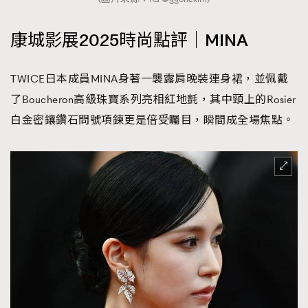
康城影展2025時尚點評｜MINA
TWICE日本成員MINA身著一襲露肩晚裝連身裙，並佩戴
了Boucheron高級珠寶系列亮相紅地氈，其中頸上的Rosier
白金密鑲鑽石問號項鍊更是倍受矚目，瞬間成全場焦點。