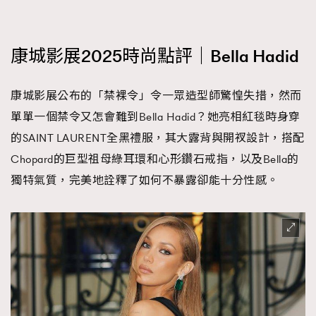
康城影展2025時尚點評｜Bella Hadid
康城影展公布的「禁裸令」令一眾造型師驚惶失措，然而
單單一個禁令又怎會難到Bella Hadid？她亮相紅毯時身穿
的SAINT LAURENT全黑禮服，其大露背與開衩設計，搭配
Chopard的巨型祖母綠耳環和心形鑽石戒指，以及Bella的
獨特氣質，完美地詮釋了如何不暴露卻能十分性感。