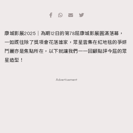
TRENDING
#FigaroExhibition 群星力撐MF X Leung Mo《See
AFrenchMind
3
You In My Dream》展覽
DressLikeAParisienne
1
康城影展2025｜為期12日的第78屈康城影展圓滿落幕，
EmpowerF
103
一如既往除了獎項會花落誰家，眾星雲集在紅地毯的爭妍
FashionWeek
191
鬥麗亦是焦點所在，以下就讓我們一一回顧點評今屆的眾
FigaroAesthetic
308
星造型！
FigaroAstrology
416
FigaroBeauty
424
Advertisement
FigaroBeautyRitual
7
FigaroCeleb
547
#FigaroExhibition Wyman 揭曉 Figaro Exhibition
FigaroCinéma
281
第二站！
FigaroDigitalCover
17
FigaroExhibition
12
FigaroExpert
1