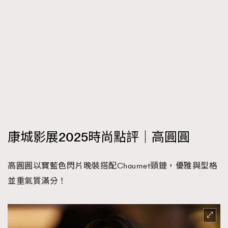
康城影展2025時尚點評｜高圓圓
高圓圓以寶藍色閃片晚裝搭配Chaumet頸鏈，優雅與型格
並重氣質滿分！