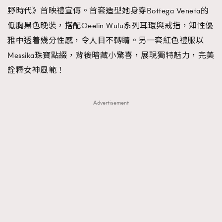
野時代》首映禮宣傳。首套造型她身穿Bottega Veneta的
低胸黑色晚裝，搭配Qeelin Wulu系列耳環與戒指，知性優
雅中透着幾分性感，令人目不轉睛。另一套紅色禮服以
Messika珠寶點綴，背後暗藏小驚喜，展現獨特魅力，完美
詮釋女神風範！
Advertisement