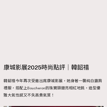
康城影展2025時尚點評｜韓韶禧
韓韶禧今年再次受邀出席康城影展，她身著一襲純白露肩
禮服，搭配上Boucheron的珠寶頸鏈亮相紅地氈，造型優
雅大氣性感又不失高貴氣質！