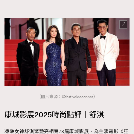
About us
Collaboration Opportunity
Disclaimer
Privacy
New Media Group
|
Madame Figaro editions:
France
|
Greece
|
Japan
|
Portugal
|
Spain
（圖片來源：@festivaldecannes）
康城影展2025時尚點評｜舒淇
凍齡女神舒淇驚艷亮相第78屆康城影展，為主演電影《狂