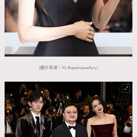
（圖片來源：IG @qeelinjewellery）