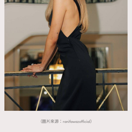
（圖片來源：ranifawazofficial）