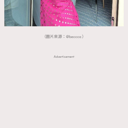
（圖片來源：@beccca ）
Advertisement