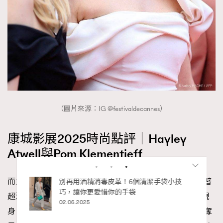
（圖片來源：IG @festivaldecannes）
康城影展2025時尚點評｜Hayley
Atwell與Pom Klementieff
而女演員Hayley Atwell則穿上紅色低胸禮服，與另一身著
超深V領晚禮服的法韓混血兒女星Pom Klementieff一同現
身。兩人更不約而同佩戴Chopard 珠寶綻放光芒，璀璨奪
RECOMMENDED