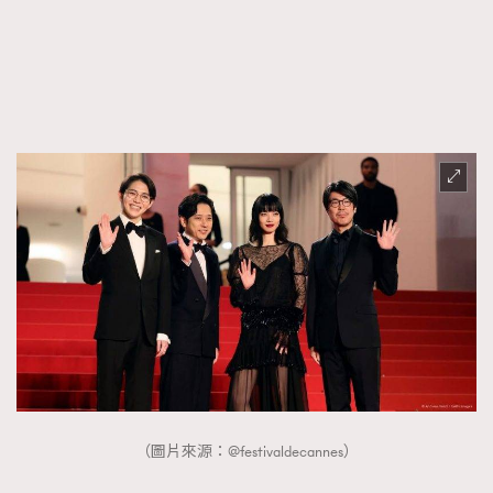
FigaroFrancais
41
FigaroGadget
1
FigaroHealth
647
FigaroHub
128
FigaroIcon
68
法國五月French May專訪四位香港文藝代表
FigaroInsight
156
FigaroIssue
271
FigaroJewellery
87
FigaroLifestyle
230
FigaroLove
89
FigaroMasterclass
20
FigaroMusic
90
FigaroStyle
89
#FigaroIssue 容祖兒封面專訪｜追逐歌手夢
（圖片來源：@festivaldecannes）
FigaroSubculture
14