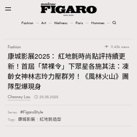
Fashion
Art
Wellness
Paris
Hommes
Fashion
Fashion
11.43k views
Art
康城影展2025： 紅地氈時尚點評持續更
新！首屆「禁裸令」下眾星各施其法：凍
Wellness
齡女神林志玲力壓群芳！《風林火山》團
Karena Lam is On Our Cover
隊型爆現身
Paris
Chesney Lau
25.05.2025
FigaroStyle
Series:
Hommes
康城影展
紅地氈造型
Tags: