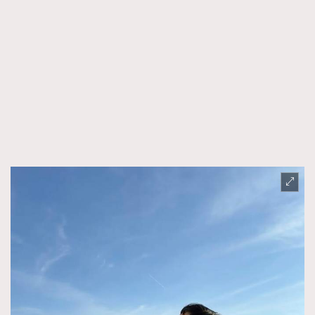
AFrenchMind
DressLikeAParisienne
EmpowerF
FashionWeek
FigaroAesthetic