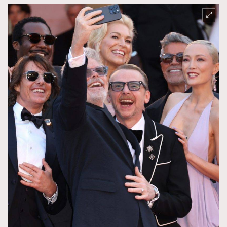
FigaroTalk
48
FigaroWatch
83
Grooming&Fitness
38
HommesFashion
2
HommeStyle
132
NoBagNoLife
349
People
53
#FigaroIssue 專訪陳漢娜Hanna與Takuro｜模特
TheFrenchWay
145
情侶談愛情
VAxChowSangSang
4
WatchesWonder&Beyond
21
WatchesWonder&Beyond
1
向ChanelN°5致敬
1
大時代小事情
42
時尚熱話
537
時尚配飾
297