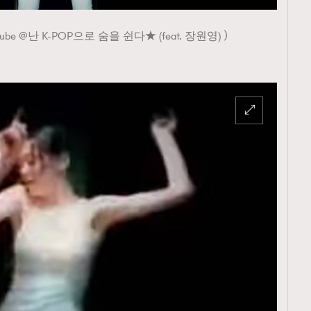
 @난 K-POP으로 숨을 쉰다★ (feat. 장원영) ）