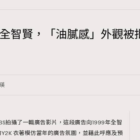
全智賢，「油膩感」外觀被
TRENDING
3
AFrenchMind
1
DressLikeAParisienne
瑛
103
EmpowerF
191
FashionWeek
308
FigaroAesthetic
KBS拍攝了一輯廣告影片，這段廣告向1999年全智
Y2K 衣著模仿當年的廣告氛圍，並藉此呼應及預