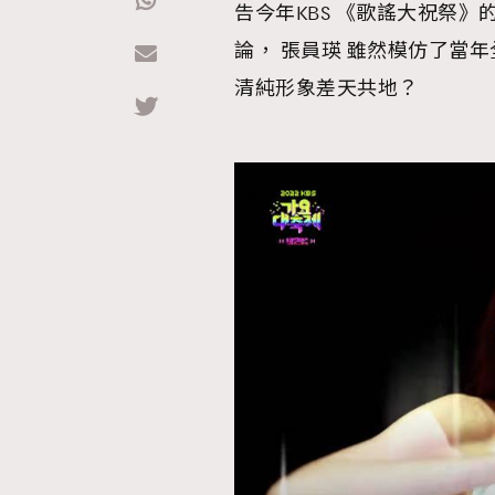
告今年KBS 《歌謠大祝祭》
論， 張員瑛 雖然模仿了當
Hommes
清純形象差天共地？