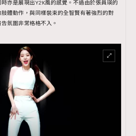
時亦是展現出Y2K風的感覺。不過由於張員瑛的
的肢體動作，與同樣裝束的全智賢有著強烈的對
廣告氛圍非常格格不入。
覽(
nmg.com.hk/privacy
) 閱讀本
資訊，本人同意新傳媒集團使用