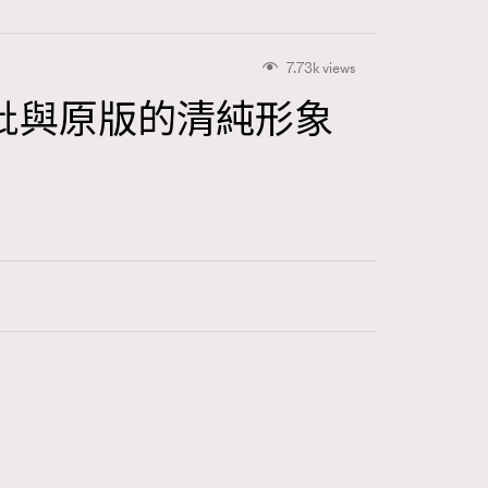
7.73k views
批與原版的清純形象
416
FigaroAstrology
424
FigaroBeauty
7
FigaroBeautyRitual
547
FigaroCeleb
281
FigaroCinéma
17