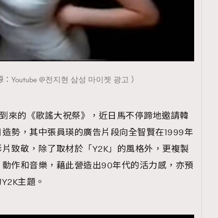
Youtube @전지현 삼성 마이젯 광고 ）
將到來的《歌謠大祝祭》，近日馬不停蹄地邀請韓
造勢，其中張員瑛的廣告片段向全智賢在1999年
廣告影片致敬，除了取材於「Y2K」的風格外，更複製
動作和音樂，藉此營造出90年代的活力感，亦預
Y2K主題。