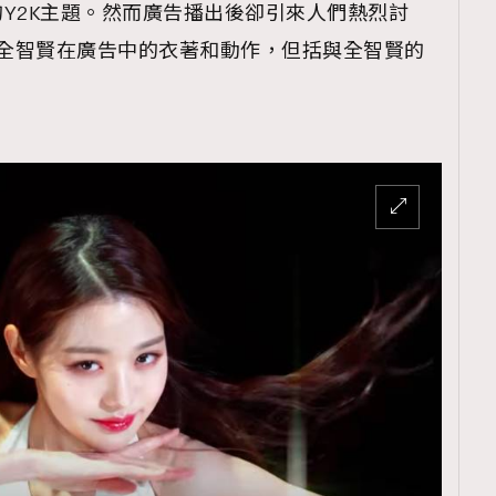
的Y2K主題。然而廣告播出後卻引來人們熱烈討
年全智賢在廣告中的衣著和動作，但括與全智賢的