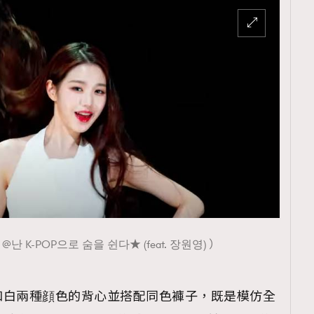
TRENDING
ressLikeAParisienne
Empower
FigaroAesthetic
@난 K-POP으로 숨을 쉰다★ (feat. 장원영) ）
和白兩種顔色的背心並搭配同色褲子，既是模仿全