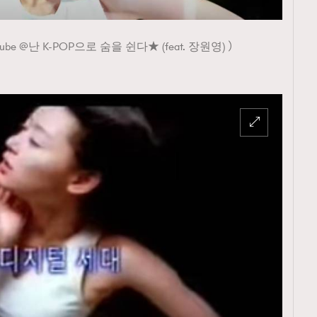
 @난 K-POP으로 숨을 쉰다★ (feat. 장원영) ）