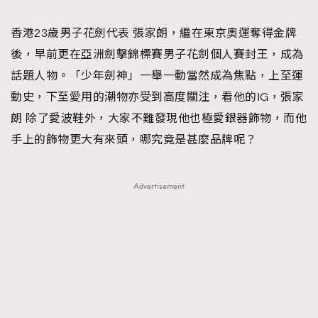
TRENDING
香港23歲男子花劍代表 張家朗，繼在東京奧運奪得金牌
#FigaroExhibition 群星力撐MF X Leung Mo《See
AFrenchMind
3
後，早前更在亞洲劍擊錦標賽男子花劍個人賽封王，成為
You In My Dream》展覽
DressLikeAParisienne
1
話題人物。「少年劍神」一舉一動當然成為焦點，上至運
EmpowerF
103
動史，下至愛用的潮物亦受到高度關注，看他的IG，張家
FashionWeek
191
朗 除了愛波鞋外，大家不難發現他也極愛銀器飾物，而他
FigaroAesthetic
308
手上的飾物更大有來頭，哪究竟是甚麼品牌呢？
FigaroAstrology
416
FigaroBeauty
424
Advertisement
FigaroBeautyRitual
7
FigaroCeleb
547
#FigaroExhibition Wyman 揭曉 Figaro Exhibition
FigaroCinéma
281
第二站！
FigaroDigitalCover
17
FigaroExhibition
12
FigaroExpert
1