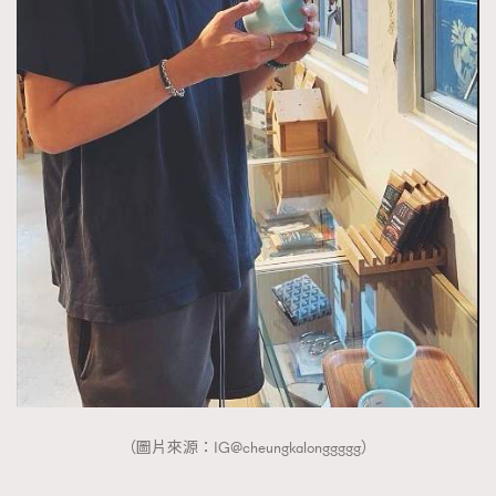
（圖片來源：IG@cheungkalonggggg）