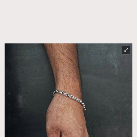
TRENDING
AFrenchMind
DressLikeAParisienne
EmpowerF
FashionWeek
FigaroAesthetic