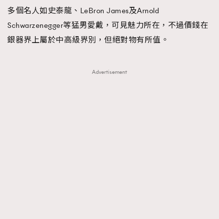
FigaroTalk
48
多個名人如史泰龍、LeBron James及Arnold
FigaroWatch
83
Schwarzenegger等猛男愛戴，可見魅力所在，不過價錢在
Grooming&Fitness
38
銀器界上屬於中高級界別，但絕對物有所值。
HommesFashion
2
HommeStyle
132
Advertisement
NoBagNoLife
349
People
53
#FigaroIssue 專訪陳漢娜Hanna與Takuro｜模特
TheFrenchWay
145
情侶談愛情
VAxChowSangSang
4
WatchesWonder&Beyond
21
WatchesWonder&Beyond
1
向ChanelN°5致敬
1
大時代小事情
42
時尚熱話
537
時尚配飾
297