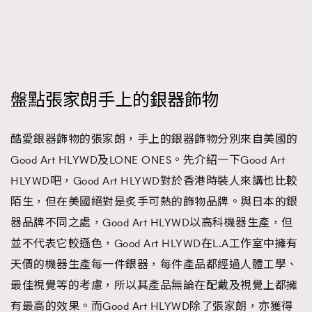
FigaroFrancais
41
FigaroGadget
1
FigaroHealth
647
FigaroHub
128
盤點張家朗手上的銀器飾物
FigaroIcon
68
法國五月French May專訪四位香港文藝代表
FigaroInsight
156
酷愛銀器飾物的張家朗，手上的銀器飾物分別來自美國的
FigaroIssue
271
Good Art HLYWD及LONE ONES。先介紹一下Good Art
FigaroJewellery
87
HLYWD吧，Good Art HLYWD對於香港時裝人來講也比較
FigaroLifestyle
230
陌生，但在美國絕對是炙手可熱的飾物品牌。與日本的銀
FigaroLove
89
器品牌不同之處，Good Art HLYWD以高科機器生產，但
FigaroMasterclass
20
並不代表它較遜色，Good Art HLYWD在L.A工作室中擁有
FigaroMusic
90
天價的機器生產每一件銀器，每件產品都經過人體工學、
FigaroStyle
89
最佳視覺等的考慮，所以其產品無論在配戴及視覺上都擁
#FigaroIssue 容祖兒封面專訪｜追逐歌手夢
FigaroSubculture
14
有最高的效果。而Good Art HLYWD除了張家朗，亦獲得