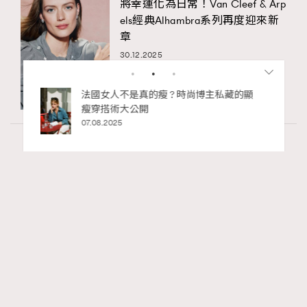
將幸運化為日常！Van Cleef & Arp
els經典Alhambra系列再度迎來新
章
30.12.2025
bb安
法國女人不是真的瘦 ? 時尚博主私藏的顯
ife
瘦穿搭術大公開
術展香港
07.08.2025
Fashion
130 views
Watches and Wonders 2026: CHANEL全新
RECOMMENDED
Mademoiselle Privé Bouton Lion獅子系列戒指
錶與長頸鏈錶
Maria Leung
06.08.2026
FigaroIssue
Series: