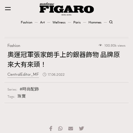
Fashion
Art
Wellness
Paris
Hommes
Fashion
Fashion
100.93k views
Art
奧運冠軍張家朗手上的銀器飾物 品牌原
來大有來頭！
Wellness
CentralEditor_MF
17.06.2022
Karena Lam is On Our Cover
時尚配飾
Series:
Paris
珠寶
Tags:
Hommes