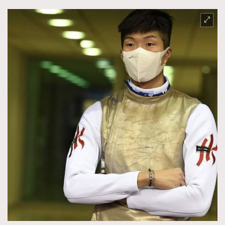
時裝心理學
2
當巨蟹座遇上處女座 Tyson Yoshi x 林家謙
煲劇日常
334
玩物壯志
1
本人已詳閱並同意遵守本文列明條款及細則。 請瀏覽
(
nmg.com.hk/privacy
) 閱讀本公司的私隱政策聲明。
本人願意接收新傳媒集團的最新消息及其他宣傳資訊，本人同意
新傳媒集團使用本人的個人資料於任何推廣用途。