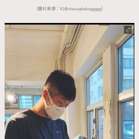
About us
Collaboration Opportunity
Disclaimer
Privacy
（圖片來源：IG@cheungkalonggggg）
New Media Group
|
Madame Figaro editions:
France
|
Greece
|
Japan
|
Portugal
|
Spain