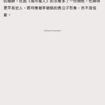
的服飾，比起《城市獵人》的衣著多了一份顏色，也顯得
更平易近人，既呼應著李敏鎬的貴公子形象，亦不落俗
套。
Advertisement