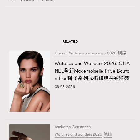
RELATED
Chanel
Watches and wonders 2026
腕錶
Watches and Wonders 2026: CHA
NEL全新Mademoiselle Privé Bouto
n Lion獅子系列戒指錶與長頸鏈錶
06.08.2026
Vacheron Constantin
Watches and wonders 2026
腕錶