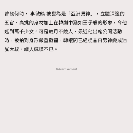
TRENDING
曾幾何時， 李敏鎬 被譽為是「亞洲男神」，立體深邃的
#FigaroExhibition 群星力撐MF X Leung Mo《See
AFrenchMind
3
五官、高挑的身材加上在韓劇中猶如王子般的形象，令他
You In My Dream》展覽
DressLikeAParisienne
1
迷到萬千少女。可是歲月不饒人，最近他出席公開活動
EmpowerF
103
時，被拍到身形嚴重發福，轉眼間已經從昔日男神變成油
FashionWeek
191
膩大叔，讓人感嘆不已。
FigaroAesthetic
308
FigaroAstrology
416
Advertisement
FigaroBeauty
424
FigaroBeautyRitual
7
FigaroCeleb
547
#FigaroExhibition Wyman 揭曉 Figaro Exhibition
FigaroCinéma
281
第二站！
FigaroDigitalCover
17
FigaroExhibition
12
FigaroExpert
1