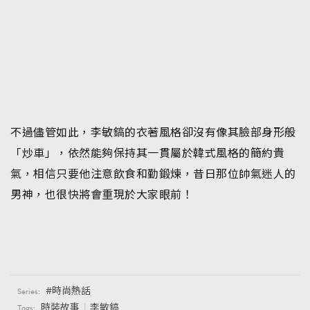
不過儘管如此，李敏鎬的衣著風格卻沒有像其臉部身形般
「炒車」，依然能夠保持其一貫屬於韓式風格的簡約貴
氣，相信只要他注意飲食和勤鍛煉，昔日那位帥氣迷人的
男神，也很快將會重現於大家眼前！
時尚熱話
Series:
時裝故事
李敏鎬
Tags: