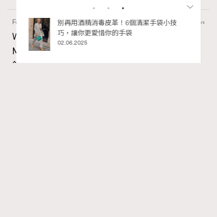
Fashion
130 views
Watches and Wonders 2026: CHANEL全新
Mademoiselle Privé Bouton Lion獅子系列戒指
錶與長頸鏈錶
Maria Leung
06.08.2026
RECOMMENDED
FigaroIssue
Series:
Chanel
Watchesandwonders2026
腕錶
Tags:
Gabrielle Chanel鍾愛的獅子，既是星座守護符號，亦是她
畢生追求力量與自由的映照。她擅長將具意義的精神圖騰