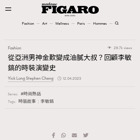
Fashion
Art
Wellness
Paris
Hommes
Fashion
Fashion
29.7k views
Art
從亞洲男神金歎變成油膩大叔？回顧李敏
鎬的時裝演變史
Wellness
Yick Long Stephen Cheng
12.04.2023
Karena Lam is On Our Cover
時尚熱話
Series:
Paris
時裝故事
李敏鎬
Tags:
Hommes