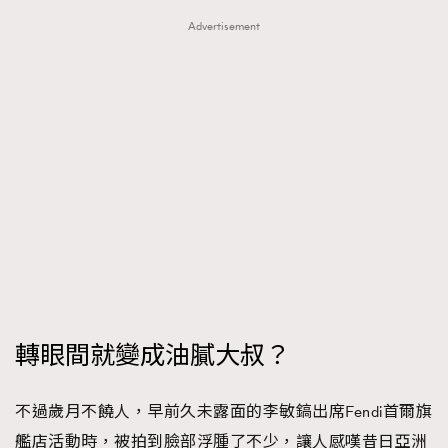
Advertisement
轉眼間就變成油膩大叔？
不過歲月不饒人，早前久未露面的李敏鎬出席Fendi首爾旗
艦店活動時，被拍到臉部浮腫了不少，讓人感嘆昔日亞洲