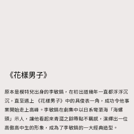
時裝心理學
2
當巨蟹座遇上處女座 Tyson Yoshi x 林家謙
煲劇日常
334
玩物壯志
1
《花樣男子》
本人已詳閱並同意遵守本文列明條款及細則。 請瀏覽
(
nmg.com.hk/privacy
) 閱讀本公司的私隱政策聲明。
原本是模特兒出身的李敏鎬，在初出道幾年一直都浮浮沉
本人願意接收新傳媒集團的最新消息及其他宣傳資訊，本人同意
沉，直至遇上 《花樣男子》中的具俊表一角，成功令他事
新傳媒集團使用本人的個人資料於任何推廣用途。
業開始走上高峰。李敏鎬在劇集中以日系彎瀏海「海螺
頭」示人，讓他看起來青澀之餘帶點不羈感，演繹出一位
高傲高中生的形象，成為了李敏鎬的一大經典造型。