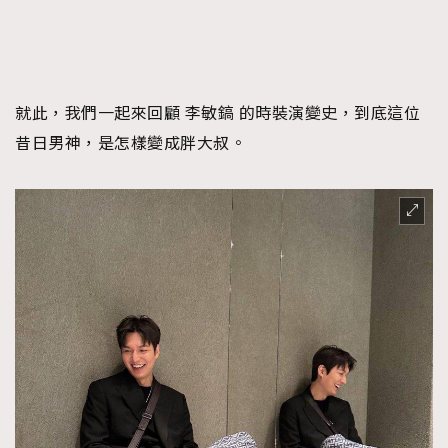
FigaroFrancais
41
FigaroGadget
1
FigaroHealth
647
FigaroHub
就此，我們一起來回顧 李敏鎬 的時裝演變史，到底這位
128
昔日男神，是怎樣變成胖大叔。
FigaroIcon
68
法國五月French May專訪四位香港文藝代表
FigaroInsight
156
FigaroIssue
271
FigaroJewellery
87
FigaroLifestyle
230
FigaroLove
89
FigaroMasterclass
20
FigaroMusic
90
FigaroStyle
89
#FigaroIssue 容祖兒封面專訪｜追逐歌手夢
FigaroSubculture
14