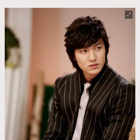
About us
Collaboration Opportunity
Disclaimer
Privacy
New Media Group
|
Madame Figaro editions:
France
|
Greece
|
Japan
|
Portugal
|
Spain