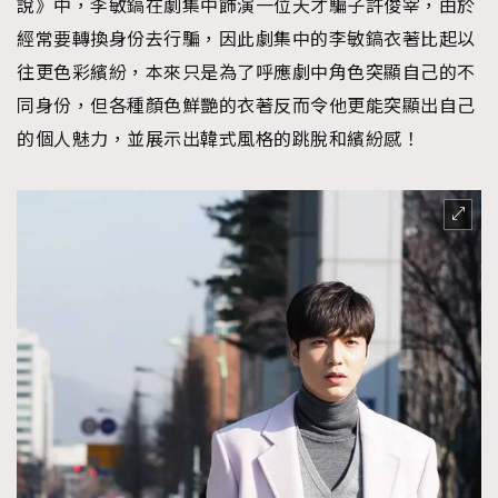
說》中，李敏鎬在劇集中飾演一位天才騙子許俊宰，由於
經常要轉換身份去行騙，因此劇集中的李敏鎬衣著比起以
往更色彩繽紛，本來只是為了呼應劇中角色突顯自己的不
同身份，但各種顏色鮮艷的衣著反而令他更能突顯出自己
的個人魅力，並展示出韓式風格的跳脫和繽紛感！