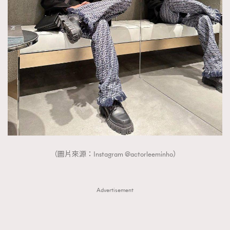
FigaroTalk
48
FigaroWatch
83
Grooming&Fitness
38
HommesFashion
2
HommeStyle
132
NoBagNoLife
349
People
53
#FigaroIssue 專訪陳漢娜Hanna與Takuro｜模特
TheFrenchWay
145
情侶談愛情
VAxChowSangSang
4
WatchesWonder&Beyond
21
（圖片來源：Instagram @actorleeminho）
WatchesWonder&Beyond
1
向ChanelN°5致敬
1
Advertisement
大時代小事情
42
時尚熱話
537
時尚配飾
297