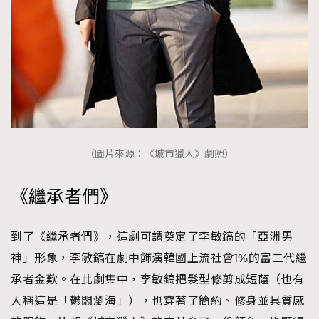
（圖片來源：《城市獵人》劇照）
《繼承者們》
到了《繼承者們》，這劇可謂奠定了李敏鎬的「亞洲男
神」形象，李敏鎬在劇中飾演韓國上流社會1%的富二代繼
承者金歎。在此劇集中，李敏鎬把髮型修剪成短蔭（也有
人稱這是「鬱悶瀏海」），也穿著了簡約、修身並具質感